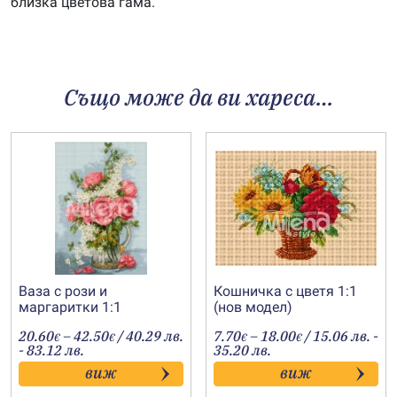
близка цветова гама.
Също може да ви хареса…
Ваза с рози и
Кошничка с цветя 1:1
маргаритки 1:1
(нов модел)
Price
Price
20.60
–
42.50
/ 40.29 лв.
7.70
–
18.00
/ 15.06 лв. -
€
€
€
€
range:
range:
- 83.12 лв.
35.20 лв.
20.60€
7.70€
виж
виж
through
through
42.50€
18.00€