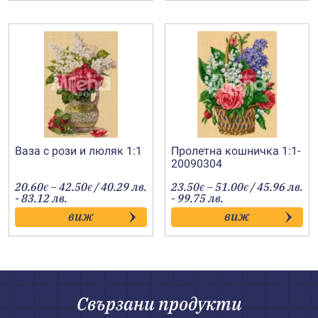
Ваза с рози и люляк 1:1
Пролетна кошничка 1:1-
20090304
Price
Price
20.60
–
42.50
/ 40.29 лв.
23.50
–
51.00
/ 45.96 лв.
€
€
€
€
range:
range:
- 83.12 лв.
- 99.75 лв.
20.60€
23.50€
виж
виж
through
through
42.50€
51.00€
Свързани продукти