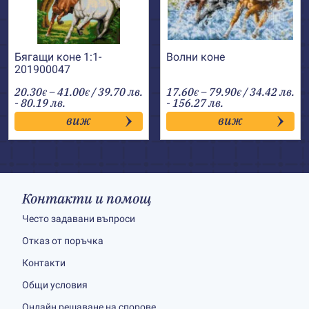
Бягащи коне 1:1-
Волни коне
201900047
Price
Price
20.30
–
41.00
/ 39.70 лв.
17.60
–
79.90
/ 34.42 лв.
€
€
€
€
range:
range:
- 80.19 лв.
- 156.27 лв.
20.30€
17.60€
виж
виж
through
through
41.00€
79.90€
Контакти и помощ
Често задавани въпроси
Отказ от поръчка
Контакти
Общи условия
Онлайн решаване на спорове