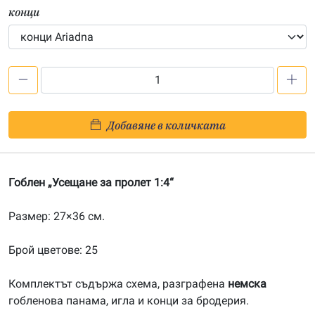
конци
количество
за
Усещане
Добавяне в количката
за
пролет
1:4
Гоблен „Усещане за пролет 1:4“
Размер: 27×36 см.
Брой цветове: 25
Комплектът съдържа схема, разграфена
немска
гобленова панама, игла и конци за бродерия.