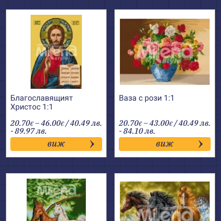
Благославящият
Ваза с рози 1:1
Христос 1:1
Price
Price
20.70
–
46.00
/ 40.49 лв.
20.70
–
43.00
/ 40.49 лв.
€
€
€
€
range:
range:
- 89.97 лв.
- 84.10 лв.
20.70€
20.70€
виж
виж
through
through
46.00€
43.00€