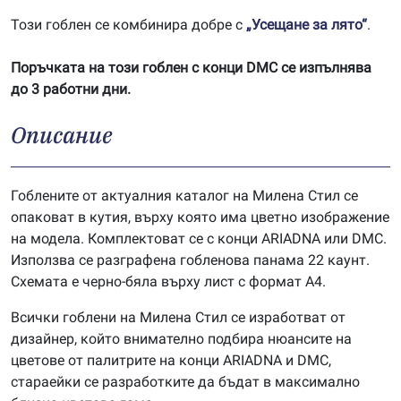
Този гоблен се комбинира добре с
„Усещане за лято“
.
Поръчката на този гоблен с конци DMC се изпълнява
до 3 работни дни.
Описание
Гоблените от актуалния каталог на Милена Стил се
опаковат в кутия, върху която има цветно изображение
на модела. Комплектоват се с конци ARIADNA или DMC.
Използва се разграфена гобленова панама 22 каунт.
Схемата е черно-бяла върху лист с формат А4.
Всички гоблени на Милена Стил се изработват от
дизайнер, който внимателно подбира нюансите на
цветове от палитрите на конци ARIADNA и DMC,
стараейки се разработките да бъдат в максимално