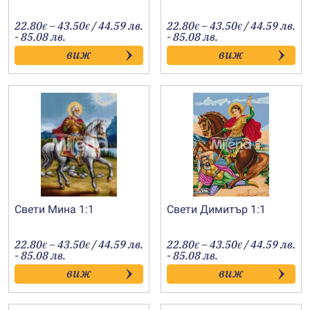
Price
Price
22.80
–
43.50
/ 44.59 лв.
22.80
–
43.50
/ 44.59 лв.
€
€
€
€
range:
range:
- 85.08 лв.
- 85.08 лв.
22.80€
22.80€
виж
виж
through
through
43.50€
43.50€
Свети Мина 1:1
Свети Димитър 1:1
Price
Price
22.80
–
43.50
/ 44.59 лв.
22.80
–
43.50
/ 44.59 лв.
€
€
€
€
range:
range:
- 85.08 лв.
- 85.08 лв.
22.80€
22.80€
виж
виж
through
through
43.50€
43.50€