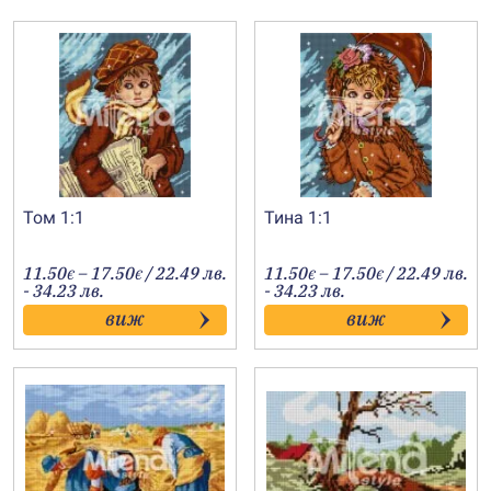
Том 1:1
Тина 1:1
Price
Price
11.50
–
17.50
/ 22.49 лв.
11.50
–
17.50
/ 22.49 лв.
€
€
€
€
range:
range:
- 34.23 лв.
- 34.23 лв.
11.50€
11.50€
виж
виж
through
through
17.50€
17.50€