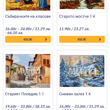
Събирачките на класове
Старото мостче 1:4
Price
16.00
–
34.00
/ 31.29 лв.
11.90
/ 23.27 лв.
€
€
€
range:
- 66.50 лв.
16.00€
виж
виж
through
34.00€
Старият Пловдив 1:1
Снежен залез 1:4
Price
Price
19.60
–
33.00
/ 38.33 лв.
16.00
–
33.00
/ 31.29 лв.
€
€
€
€
range:
range: