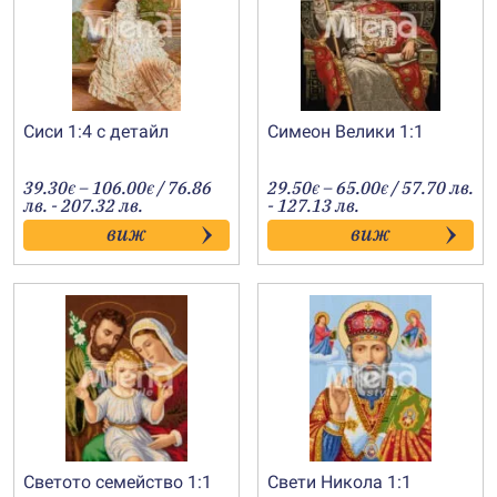
Сиси 1:4 с детайл
Симеон Велики 1:1
Price
Price
39.30
–
106.00
/ 76.86
29.50
–
65.00
/ 57.70 лв.
€
€
€
€
range:
range:
лв. - 207.32 лв.
- 127.13 лв.
39.30€
29.50€
виж
виж
through
through
106.00€
65.00€
Светото семейство 1:1
Свети Никола 1:1