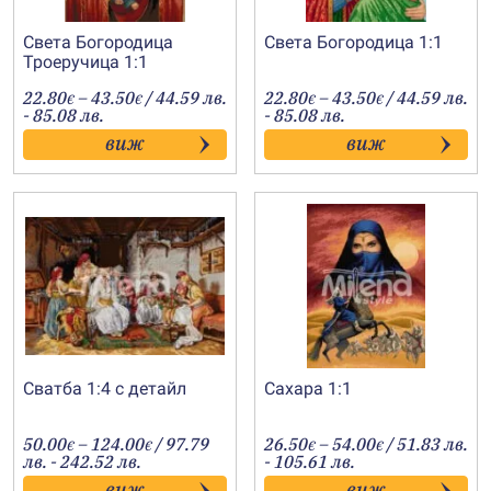
Света Богородица
Света Богородица 1:1
Троеручица 1:1
Price
Price
22.80
–
43.50
/ 44.59 лв.
22.80
–
43.50
/ 44.59 лв.
€
€
€
€
range:
range:
- 85.08 лв.
- 85.08 лв.
22.80€
22.80€
виж
виж
through
through
43.50€
43.50€
Сватба 1:4 с детайл
Сахара 1:1
Price
Price
50.00
–
124.00
/ 97.79
26.50
–
54.00
/ 51.83 лв.
€
€
€
€
range:
range:
лв. - 242.52 лв.
- 105.61 лв.
50.00€
26.50€
виж
виж