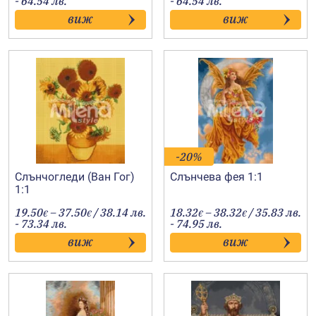
- 64.54 лв.
- 64.54 лв.
19.60€
16.00€
виж
виж
through
through
33.00€
33.00€
-20%
Слънчогледи (Ван Гог)
Слънчева фея 1:1
1:1
Price
Price
19.50
–
37.50
/ 38.14 лв.
18.32
–
38.32
/ 35.83 лв.
€
€
€
€
range:
range:
- 73.34 лв.
- 74.95 лв.
19.50€
18.32€
виж
виж
through
through
37.50€
38.32€