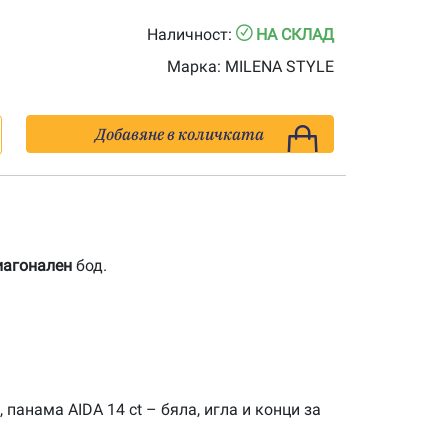
Наличност:
НА СКЛАД
Марка:
MILENA STYLE
Добавяне в количката
иагонален
бод.
панама AIDA 14 ct – бяла, игла и конци за