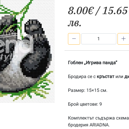
8.00
€
/ 15.65
лв.
количество
за
Игрива
панда
Гоблен „Игрива панда“
(кръстат
бод)
Бродира се с
кръстат
или
д
Размер: 15×15 см.
Брой цветове: 9
Комплектът съдържа схема, 
бродерия ARIADNA.