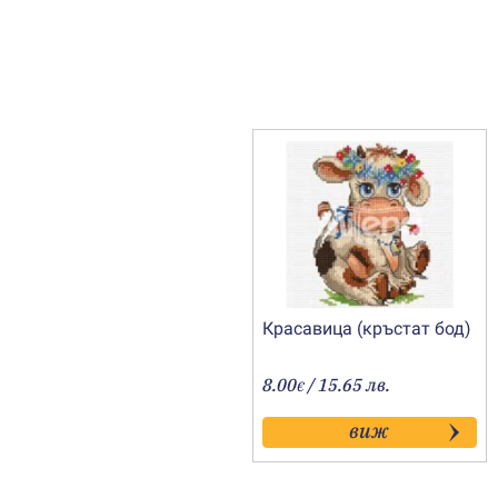
Красавица (кръстат бод)
8.00
/ 15.65 лв.
€
виж