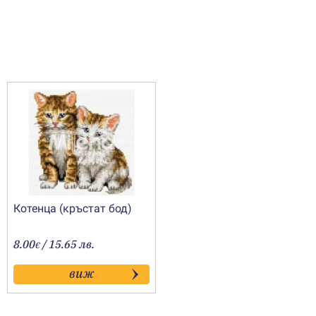
Котенца (кръстат бод)
8.00
/ 15.65 лв.
€
виж