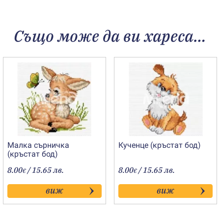
Също може да ви хареса…
Малка сърничка
Кученце (кръстат бод)
(кръстат бод)
8.00
/ 15.65 лв.
8.00
/ 15.65 лв.
€
€
виж
виж