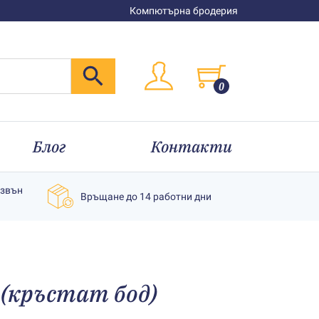
Компютърна бродерия
0
Блог
Контакти
извън
Връщане до 14 работни дни
 (кръстат бод)