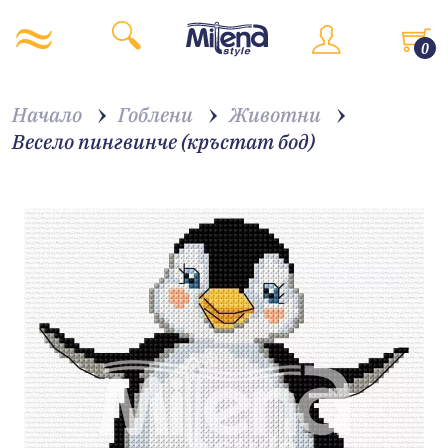
0
Начало
Гоблени
Животни
Весело пингвинче (кръстат бод)