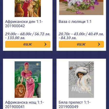
Африкански ден 1:1-
Ваза с люляци 1:1
201900042
Price
Price
29.00
–
68.00
/ 56.72 лв.
20.70
–
43.00
/ 40.49 лв.
€
€
€
€
range:
range:
- 133.00 лв.
- 84.10 лв.
29.00€
20.70€
виж
виж
through
through
68.00€
43.00€
Африканска нощ 1:1-
Бяла прелест 1:1-
201900041
201900049