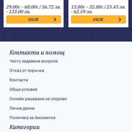
Price
Price
29.00
–
68.00
/ 56.72 лв.
13.00
–
32.00
/ 25.43 лв.
€
€
€
€
range:
range:
- 133.00 лв.
- 62.59 лв.
29.00€
13.00€
виж
виж
through
through
68.00€
32.00€
Контакти и помощ
Често задавани въпроси
Отказ от поръчка
Контакти
Общи условия
Онлайн решаване на спорове
Лични данни
Политика за бисквитки
Категории