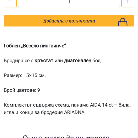
количество
за
Весело
Добавяне в количката
пингвинче
(кръстат
бод)
Гоблен „Весело пингвинче“
Бродира се с
кръстат
или
диагонален
бод.
Размер: 15×15 см.
Брой цветове: 9
Комплектът съдържа схема, панама AIDA 14 ct – бяла,
игла и конци за бродерия ARIADNA.
Също може да ви хареса…