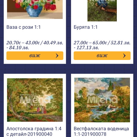
Ваза с рози 1:1
Бурята 1:1
Price
Price
20.70
–
43.00
/ 40.49 лв.
27.00
–
65.00
/ 52.81 лв.
€
€
€
€
range:
range:
- 84.10 лв.
- 127.13 лв.
20.70€
27.00€
виж
виж
through
through
43.00€
65.00€
Апостолска градина 1:4
Вестфалската воденица
с детайл-201900040
1:1-201900078