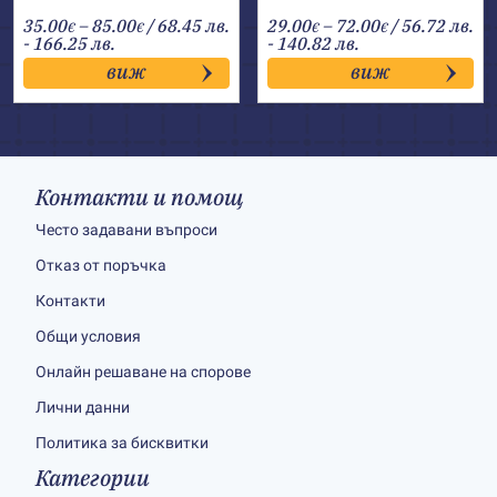
Price
Price
35.00
–
85.00
/ 68.45 лв.
29.00
–
72.00
/ 56.72 лв.
€
€
€
€
range:
range:
- 166.25 лв.
- 140.82 лв.
35.00€
29.00€
виж
виж
through
through
85.00€
72.00€
Контакти и помощ
Често задавани въпроси
Отказ от поръчка
Контакти
Общи условия
Онлайн решаване на спорове
Лични данни
Политика за бисквитки
Категории