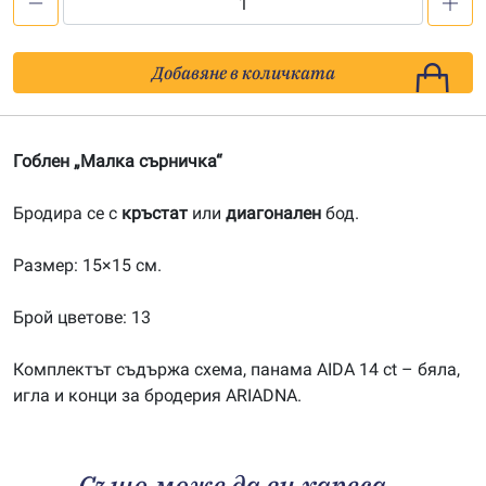
количество
за
Малка
Добавяне в количката
сърничка
(кръстат
бод)
Гоблен „Малка сърничка“
Бродира се с
кръстат
или
диагонален
бод.
Размер: 15×15 см.
Брой цветове: 13
Комплектът съдържа схема, панама AIDA 14 ct – бяла,
игла и конци за бродерия ARIADNA.
Също може да ви хареса…