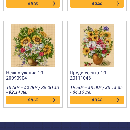
виж
виж
through
through
41.00€
57.00€
Нежно ухание 1:1-
Преди есента 1:1-
20090904
20111043
Price
Price
18.00
–
42.00
/ 35.20 лв.
19.50
–
43.00
/ 38.14 лв.
€
€
€
€
range:
range:
- 82.14 лв.
- 84.10 лв.
18.00€
19.50€
виж
виж
through
through
42.00€
43.00€