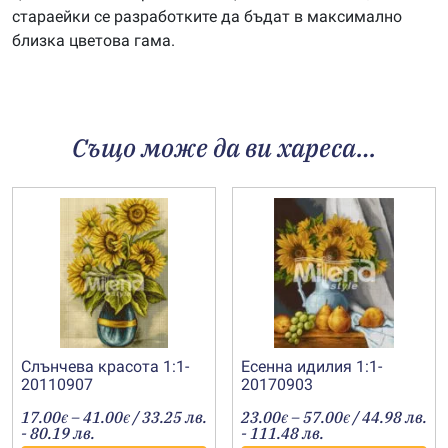
стараейки се разработките да бъдат в максимално
близка цветова гама.
Също може да ви хареса…
Слънчева красота 1:1-
Есенна идилия 1:1-
20110907
20170903
Price
Price
17.00
–
41.00
/ 33.25 лв.
23.00
–
57.00
/ 44.98 лв.
€
€
€
€
range:
range:
- 80.19 лв.
- 111.48 лв.
17.00€
23.00€