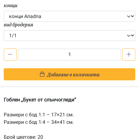
конци
вид бродерия
количество
за
Букет
Добавяне в количката
от
слънчогледи
Гоблен „Букет от слънчогледи“
Размери с бод 1:1 – 17×21 см.
Размери с бод 1:4 – 34×41 см.
Брой цветове: 20