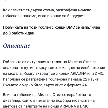
Комплектът съдържа схема, разграфена
немска
гобленова панама, игла и конци за бродерия.
Поръчката на този гоблен с конци DMC се изпълнява
до 3 работни дни.
Описание
Гоблените от актуалния каталог на Милена Стил се
опаковат в кутия, върху която има цветно изображение
на модела. Комплектоват се с конци ARIADNA или DMC.
Използва се разграфена гобленова панама 22 каунт.
Схемата е черно-бяла върху лист с формат А4.
Всички гоблени на Милена Стил се изработват от
дизайнер, който внимателно подбира нюансите на
цветове от палитрите на конци ARIADNA и DMC,