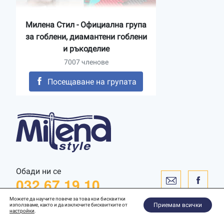
Милена Стил - Официална група
за гоблени, диамантени гоблени
и ръкоделие
7007 членове
Посещаване на групата
Обади ни се
032 67 19 10
Можете да научите повече за това кои бисквитки
Приемам всички
използваме, както и да изключите бисквитките от
настройки
.
Уебсайт от
WebToSpec