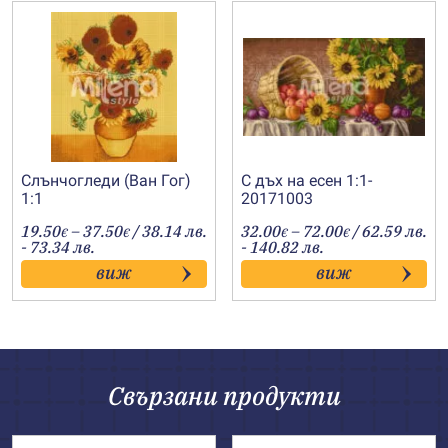
Слънчогледи (Ван Гог)
С дъх на есен 1:1-
1:1
20171003
Price
Price
19.50
–
37.50
/ 38.14 лв.
32.00
–
72.00
/ 62.59 лв.
€
€
€
€
range:
range:
- 73.34 лв.
- 140.82 лв.
19.50€
32.00€
виж
виж
through
through
37.50€
72.00€
Свързани продукти