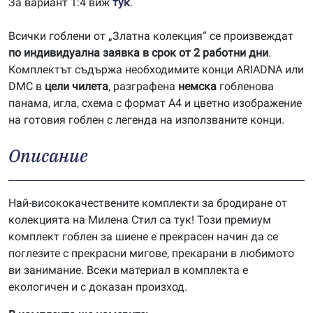
За вариант 1:4 виж
тук
.
Всички гоблени от „Златна колекция“ се произвеждат
по индивидуална заявка в срок от 2 работни дни
.
Комплектът съдържа необходимите конци ARIADNA или
DMC в
цели чилета
, разграфена
немска
гобленова
панама, игла, схема с формат А4 и цветно изображение
на готовия гоблен с легенда на използваните конци.
Описание
Най-висококачествените комплекти за бродиране от
колекцията на Милена Стил са тук! Този премиум
комплект гоблен за шиене е прекрасен начин да се
поглезите с прекрасни мигове, прекарани в любимото
ви занимание. Всеки материал в комплекта е
екологичен и с доказан произход.