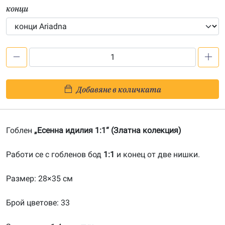
конци
количество
за
Есенна
Добавяне в количката
идилия
1:1-
20170903
Гоблен
„Есенна идилия 1:1“ (Златна колекция)
Работи се с гобленов бод
1:1
и конец от две нишки.
Размер: 28×35 см
Брой цветове: 33