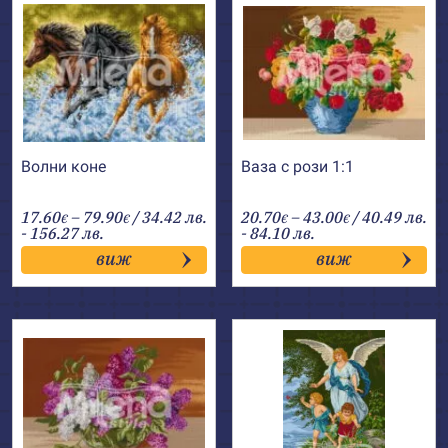
Волни коне
Ваза с рози 1:1
Price
Price
17.60
–
79.90
/ 34.42 лв.
20.70
–
43.00
/ 40.49 лв.
€
€
€
€
range:
range:
- 156.27 лв.
- 84.10 лв.
17.60€
20.70€
виж
виж
through
through
79.90€
43.00€