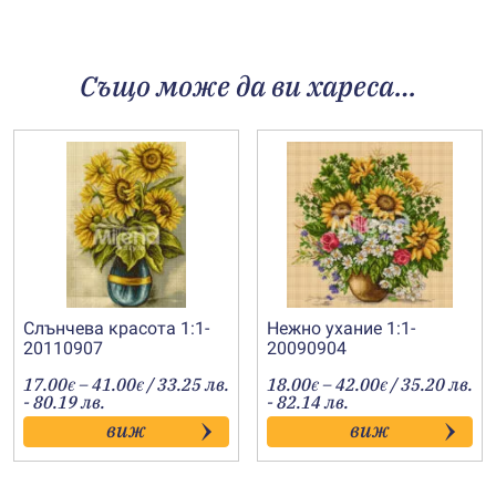
Също може да ви хареса…
Слънчева красота 1:1-
Нежно ухание 1:1-
20110907
20090904
Price
Price
17.00
–
41.00
/ 33.25 лв.
18.00
–
42.00
/ 35.20 лв.
€
€
€
€
range:
range:
- 80.19 лв.
- 82.14 лв.
17.00€
18.00€
виж
виж
through
through
41.00€
42.00€