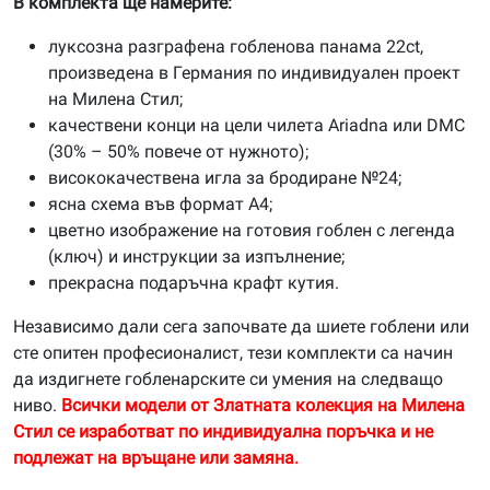
В комплекта ще намерите:
луксозна разграфена гобленова панама 22ct,
произведена в Германия по индивидуален проект
на Милена Стил;
качествени конци на цели чилета Ariadna или DMC
(30% – 50% повече от нужното);
висококачествена игла за бродиране №24;
ясна схема във формат А4;
цветно изображение на готовия гоблен с легенда
(ключ) и инструкции за изпълнение;
прекрасна подаръчна крафт кутия.
Независимо дали сега започвате да шиете гоблени или
сте опитен професионалист, тези комплекти са начин
да издигнете гобленарските си умения на следващо
ниво.
Всички модели от Златната колекция на Милена
Стил се изработват по индивидуална поръчка и не
подлежат на връщане или замяна.