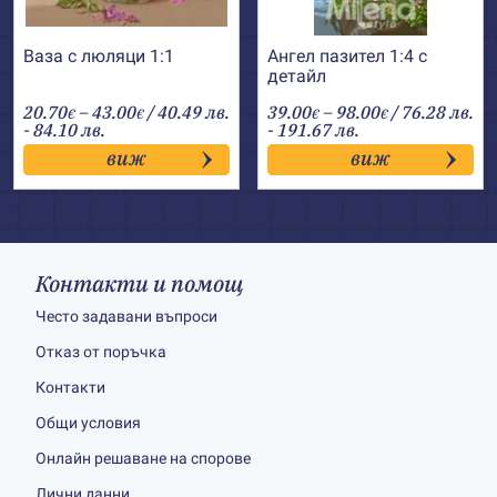
Ваза с люляци 1:1
Ангел пазител 1:4 с
детайл
Price
Price
20.70
–
43.00
/ 40.49 лв.
39.00
–
98.00
/ 76.28 лв.
€
€
€
€
range:
range:
- 84.10 лв.
- 191.67 лв.
20.70€
39.00€
виж
виж
through
through
43.00€
98.00€
Контакти и помощ
Често задавани въпроси
Отказ от поръчка
Контакти
Общи условия
Онлайн решаване на спорове
Лични данни