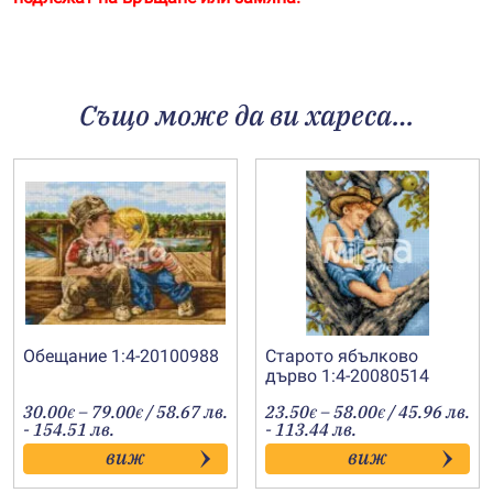
Също може да ви хареса…
Обещание 1:4-20100988
Старото ябълково
дърво 1:4-20080514
Price
Price
30.00
–
79.00
/ 58.67 лв.
23.50
–
58.00
/ 45.96 лв.
€
€
€
€
range:
range:
- 154.51 лв.
- 113.44 лв.
30.00€
23.50€
виж
виж
through
through
79.00€
58.00€