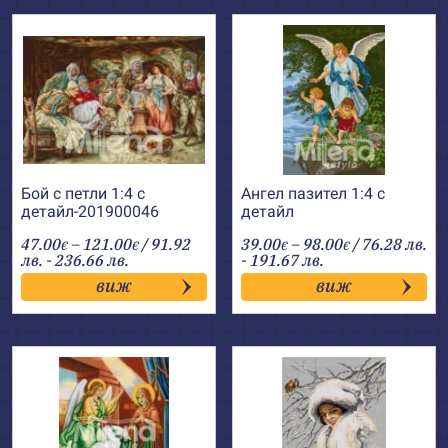
Бой с петли 1:4 с
Ангел пазител 1:4 с
детайл-201900046
детайл
Price
Price
47.00
–
121.00
/ 91.92
39.00
–
98.00
/ 76.28 лв.
€
€
€
€
range:
range:
лв. - 236.66 лв.
- 191.67 лв.
47.00€
39.00€
виж
виж
through
through
121.00€
98.00€