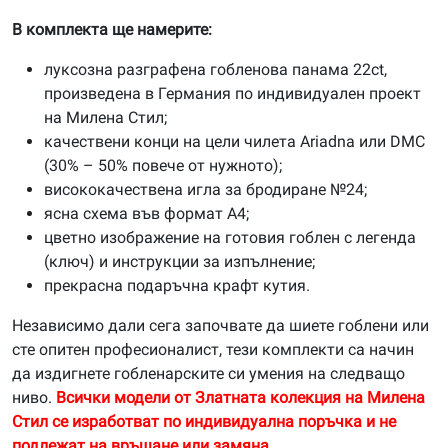
В комплекта ще намерите:
луксозна разграфена гобленова панама 22ct,
произведена в Германия по индивидуален проект
на Милена Стил;
качествени конци на цели чилета Ariadna или DMC
(30% – 50% повече от нужното);
висококачествена игла за бродиране №24;
ясна схема във формат А4;
цветно изображение на готовия гоблен с легенда
(ключ) и инструкции за изпълнение;
прекрасна подаръчна крафт кутия.
Независимо дали сега започвате да шиете гоблени или
сте опитен професионалист, тези комплекти са начин
да издигнете гобленарските си умения на следващо
ниво.
Всички модели от Златната колекция на Милена
Стил се изработват по индивидуална поръчка и не
подлежат на връщане или замяна.