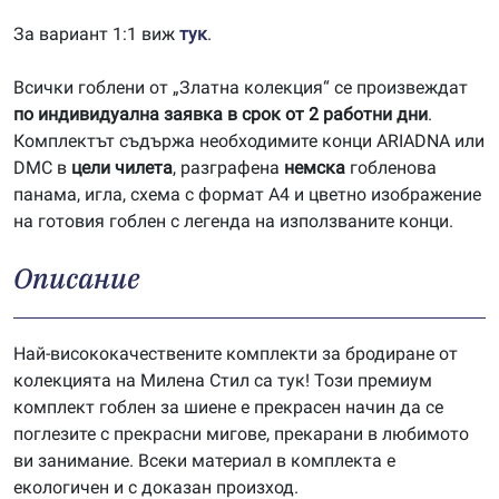
За вариант 1:1 виж
тук
.
Всички гоблени от „Златна колекция“ се произвеждат
по индивидуална заявка в срок от 2 работни дни
.
Комплектът съдържа необходимите конци ARIADNA или
DMC в
цели чилета
, разграфена
немска
гобленова
панама, игла, схема с формат А4 и цветно изображение
на готовия гоблен с легенда на използваните конци.
Описание
Най-висококачествените комплекти за бродиране от
колекцията на Милена Стил са тук! Този премиум
комплект гоблен за шиене е прекрасен начин да се
поглезите с прекрасни мигове, прекарани в любимото
ви занимание. Всеки материал в комплекта е
екологичен и с доказан произход.