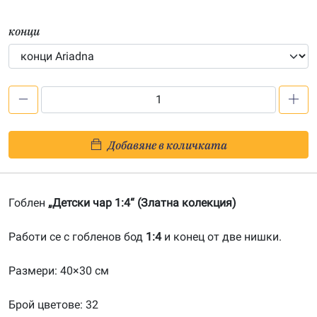
конци
количество
за
Детски
Добавяне в количката
чар
1:4-
201900007
Гоблен
„Детски чар 1:4“ (Златна колекция)
Работи се с гобленов бод
1:4
и конец от две нишки.
Размери: 40×30 см
Брой цветове: 32