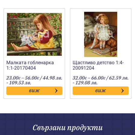
Малката гобленарка
Щастливо детство 1:4-
1:1-20170404
20091204
Price
Price
23.00
–
56.00
/ 44.98 лв.
32.00
–
66.00
/ 62.59 лв.
€
€
€
€
range:
range:
- 109.53 лв.
- 129.08 лв.
23.00€
32.00€
виж
виж
through
through
56.00€
66.00€
Свързани продукти