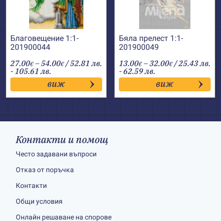
Благовещение 1:1-
Бяла прелест 1:1-
201900044
201900049
Price
Price
27.00
–
54.00
/ 52.81 лв.
13.00
–
32.00
/ 25.43 лв.
€
€
€
€
range:
range:
- 105.61 лв.
- 62.59 лв.
27.00€
13.00€
виж
виж
through
through
54.00€
32.00€
Контакти и помощ
Често задавани въпроси
Отказ от поръчка
Контакти
Общи условия
Онлайн решаване на спорове