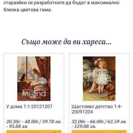
стараейки се разработките да бъдат в максимално
близка цветова гама.
Също може да ви хареса…
У дома 1:1-20121207
Щастливо детство 1:4-
20091204
Price
Price
20.30
–
48.00
/ 39.70 лв.
32.00
–
66.00
/ 62.59 лв.
€
€
€
€
range:
range:
- 93.88 лв.
- 129.08 лв.
20.30€
32.00€