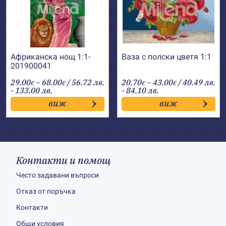
Африканска нощ 1:1-
Ваза с полски цветя 1:1
201900041
Price
Price
29.00
–
68.00
/ 56.72 лв.
20.70
–
43.00
/ 40.49 лв.
€
€
€
€
range:
range:
- 133.00 лв.
- 84.10 лв.
29.00€
20.70€
виж
виж
through
through
68.00€
43.00€
Контакти и помощ
Често задавани въпроси
Отказ от поръчка
Контакти
Общи условия