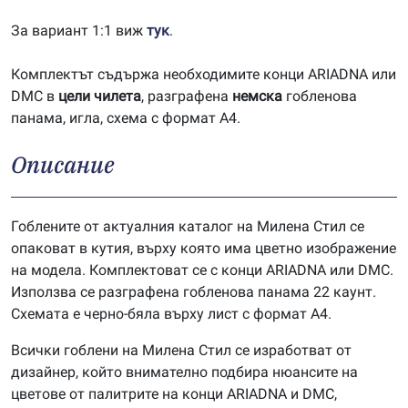
За вариант 1:1 виж
тук
.
Комплектът съдържа необходимите конци ARIADNA или
DMC в
цели чилета
, разграфена
немска
гобленова
панама, игла, схема с формат А4.
Описание
Гоблените от актуалния каталог на Милена Стил се
опаковат в кутия, върху която има цветно изображение
на модела. Комплектоват се с конци ARIADNA или DMC.
Използва се разграфена гобленова панама 22 каунт.
Схемата е черно-бяла върху лист с формат А4.
Всички гоблени на Милена Стил се изработват от
дизайнер, който внимателно подбира нюансите на
цветове от палитрите на конци ARIADNA и DMC,