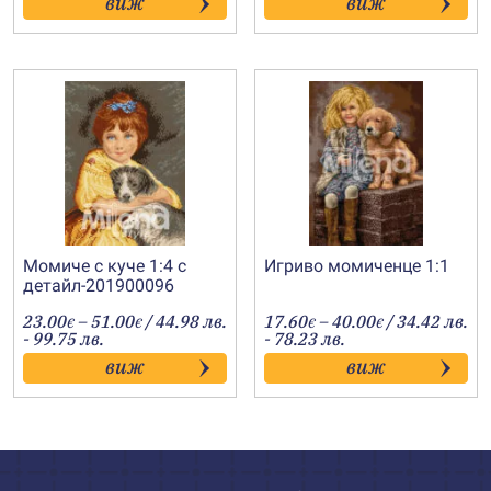
виж
виж
through
through
48.00€
66.00€
Момиче с куче 1:4 с
Игриво момиченце 1:1
детайл-201900096
Price
Price
23.00
–
51.00
/ 44.98 лв.
17.60
–
40.00
/ 34.42 лв.
€
€
€
€
range:
range:
- 99.75 лв.
- 78.23 лв.
23.00€
17.60€
виж
виж
through
through
51.00€
40.00€