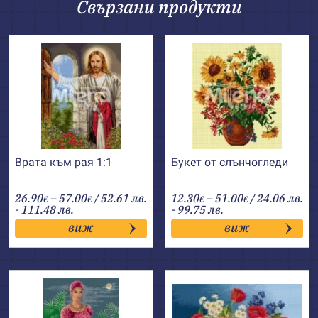
Свързани продукти
Врата към рая 1:1
Букет от слънчогледи
Price
Price
26.90
–
57.00
/ 52.61 лв.
12.30
–
51.00
/ 24.06 лв.
€
€
€
€
range:
range:
- 111.48 лв.
- 99.75 лв.
26.90€
12.30€
виж
виж
through
through
57.00€
51.00€