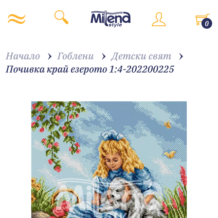
0
Начало
Гоблени
Детски свят
Почивка край езерото 1:4-202200225