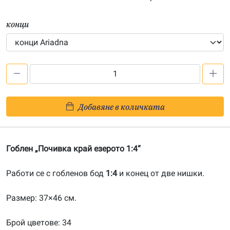
конци
количество
за
Почивка
Добавяне в количката
край
езерото
1:4-
Гоблен „Почивка край езерото 1:4“
202200225
Работи се с гобленов бод
1:4
и конец от две нишки.
Размер: 37×46 см.
Брой цветове: 34