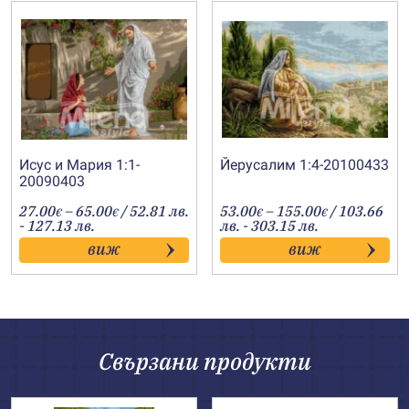
Исус и Мария 1:1-
Йерусалим 1:4-20100433
20090403
Price
Price
27.00
–
65.00
/ 52.81 лв.
53.00
–
155.00
/ 103.66
€
€
€
€
range:
range:
- 127.13 лв.
лв. - 303.15 лв.
27.00€
53.00€
виж
виж
through
through
65.00€
155.00€
Свързани продукти