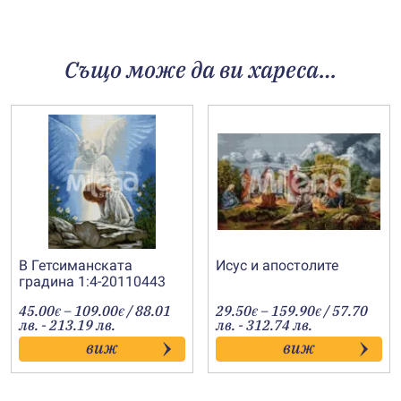
Също може да ви хареса…
В Гетсиманската
Исус и апостолите
градина 1:4-20110443
Price
Price
45.00
–
109.00
/ 88.01
29.50
–
159.90
/ 57.70
€
€
€
€
range:
range:
лв. - 213.19 лв.
лв. - 312.74 лв.
45.00€
29.50€
виж
виж
through
through
109.00€
159.90€