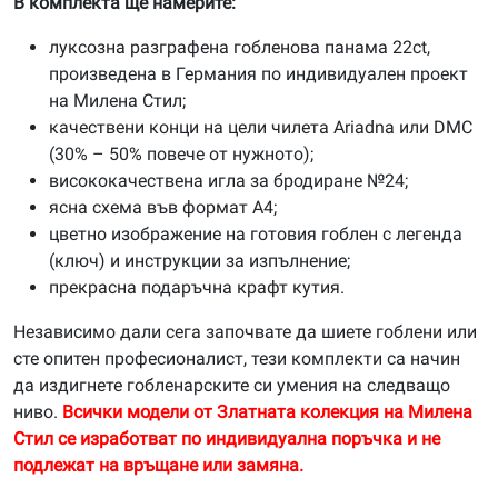
В комплекта ще намерите:
луксозна разграфена гобленова панама 22ct,
произведена в Германия по индивидуален проект
на Милена Стил;
качествени конци на цели чилета Ariadna или DMC
(30% – 50% повече от нужното);
висококачествена игла за бродиране №24;
ясна схема във формат А4;
цветно изображение на готовия гоблен с легенда
(ключ) и инструкции за изпълнение;
прекрасна подаръчна крафт кутия.
Независимо дали сега започвате да шиете гоблени или
сте опитен професионалист, тези комплекти са начин
да издигнете гобленарските си умения на следващо
ниво.
Всички модели от Златната колекция на Милена
Стил се изработват по индивидуална поръчка и не
подлежат на връщане или замяна.