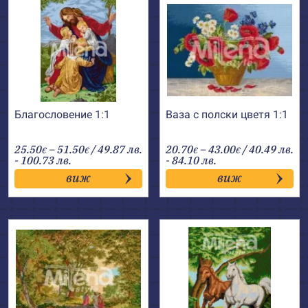
Благословение 1:1
Ваза с полски цветя 1:1
Price
Price
25.50
–
51.50
/ 49.87 лв.
20.70
–
43.00
/ 40.49 лв.
€
€
€
€
range:
range:
- 100.73 лв.
- 84.10 лв.
25.50€
20.70€
виж
виж
through
through
51.50€
43.00€