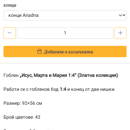
конци
количество
за
Исус,
Добавяне в количката
Марта
и
Мария
Гоблен
„Исус, Марта и Мария 1:4“ (Златна колекция)
1:4-
20130443
Работи се с гобленов бод
1:4
и конец от две нишки.
Размер: 92×56 см
Брой цветове: 43