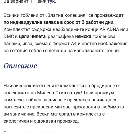
За вариант 1:1 виж
тук
.
Всички гоблени от „Златна колекция“ се произвеждат
по индивидуална заявка в срок от 2 работни дни
.
Комплектът съдържа необходимите конци ARIADNA или
DMC в
цели чилета
, разграфена
немска
гобленова
панама, игла, схема с формат А4 и цветно изображение
на готовия гоблен с легенда на използваните конци.
Описание
Най-висококачествените комплекти за бродиране от
колекцията на Милена Стил са тук! Този премиум
комплект гоблен за шиене е прекрасен начин да се
поглезите с прекрасни мигове, прекарани в любимото
ви занимание. Всеки материал в комплекта е
екологичен и с доказан произход.