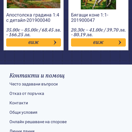
Апостолска градина 1:4
Бягащи коне 1:1-
с детайл-201900040
201900047
Price
Price
35.00
–
85.00
/ 68.45 лв.
20.30
–
41.00
/ 39.70 лв.
€
€
€
€
range:
range:
- 166.25 лв.
- 80.19 лв.
35.00€
20.30€
виж
виж
through
through
85.00€
41.00€
Контакти и помощ
Често задавани въпроси
Отказ от поръчка
Контакти
Общи условия
Онлайн решаване на спорове
Лични данни