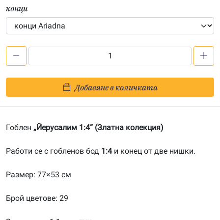
конци
количество
за
Йерусалим
Добавяне в количката
1:4-
20100433
Гоблен
„Йерусалим 1:4“ (Златна колекция)
Работи се с гобленов бод
1:4
и конец от две нишки.
Размер: 77×53 см
Брой цветове: 29