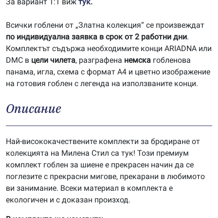
За вариант 1:1 виж
тук
.
Всички гоблени от „Златна колекция“ се произвеждат
по индивидуална заявка в срок от 2 работни дни
.
Комплектът съдържа необходимите конци ARIADNA или
DMC в
цели чилета
, разграфена
немска
гобленова
панама, игла, схема с формат А4 и цветно изображение
на готовия гоблен с легенда на използваните конци.
Описание
Най-висококачествените комплекти за бродиране от
колекцията на Милена Стил са тук! Този премиум
комплект гоблен за шиене е прекрасен начин да се
поглезите с прекрасни мигове, прекарани в любимото
ви занимание. Всеки материал в комплекта е
екологичен и с доказан произход.