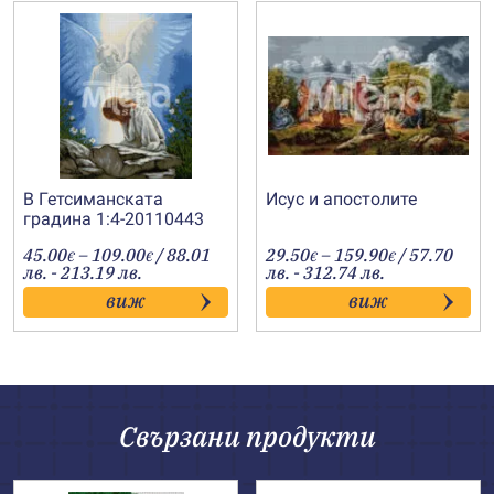
В Гетсиманската
Исус и апостолите
градина 1:4-20110443
Price
Price
45.00
–
109.00
/ 88.01
29.50
–
159.90
/ 57.70
€
€
€
€
range:
range:
лв. - 213.19 лв.
лв. - 312.74 лв.
45.00€
29.50€
виж
виж
through
through
109.00€
159.90€
Свързани продукти