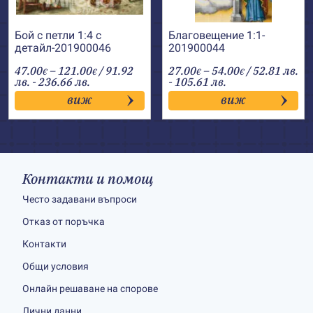
Бой с петли 1:4 с
Благовещение 1:1-
детайл-201900046
201900044
Price
Price
47.00
–
121.00
/ 91.92
27.00
–
54.00
/ 52.81 лв.
€
€
€
€
range:
range:
лв. - 236.66 лв.
- 105.61 лв.
47.00€
27.00€
виж
виж
through
through
121.00€
54.00€
Контакти и помощ
Често задавани въпроси
Отказ от поръчка
Контакти
Общи условия
Онлайн решаване на спорове
Лични данни