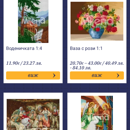
Воденичката 1:4
Ваза с рози 1:1
Price
11.90
/ 23.27 лв.
20.70
–
43.00
/ 40.49 лв.
€
€
€
range:
- 84.10 лв.
20.70€
виж
виж
through
43.00€