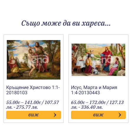
Също може да ви хареса…
Кръщение Христово 1:1-
Исус, Марта и Мария
20180103
1:4-20130443
Price
Price
55.00
–
141.00
/ 107.57
65.00
–
172.00
/ 127.13
€
€
€
€
range:
range:
лв. - 275.77 лв.
лв. - 336.40 лв.
55.00€
65.00€
виж
виж
through
through
141.00€
172.00€