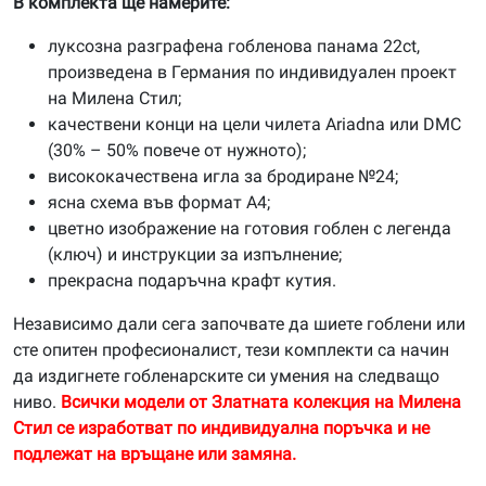
В комплекта ще намерите:
луксозна разграфена гобленова панама 22ct,
произведена в Германия по индивидуален проект
на Милена Стил;
качествени конци на цели чилета Ariadna или DMC
(30% – 50% повече от нужното);
висококачествена игла за бродиране №24;
ясна схема във формат А4;
цветно изображение на готовия гоблен с легенда
(ключ) и инструкции за изпълнение;
прекрасна подаръчна крафт кутия.
Независимо дали сега започвате да шиете гоблени или
сте опитен професионалист, тези комплекти са начин
да издигнете гобленарските си умения на следващо
ниво.
Всички модели от Златната колекция на Милена
Стил се изработват по индивидуална поръчка и не
подлежат на връщане или замяна.