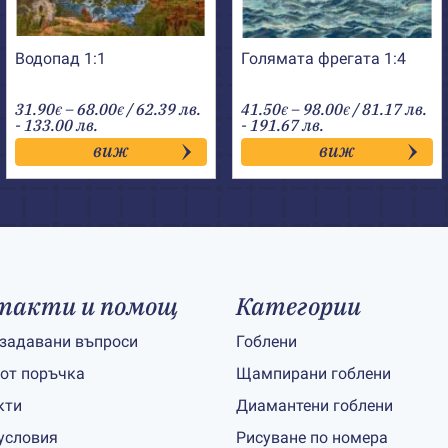
Водопад 1:1
Голямата фрегата 1:4
Price
Price
31.90
–
68.00
/ 62.39 лв.
41.50
–
98.00
/ 81.17 лв.
€
€
€
€
range:
range:
- 133.00 лв.
- 191.67 лв.
31.90€
41.50€
виж
виж
through
through
68.00€
98.00€
такти и помощ
Категории
 задавани въпроси
Гоблени
 от поръчка
Щампирани гоблени
кти
Диамантени гоблени
условия
Рисуване по номера