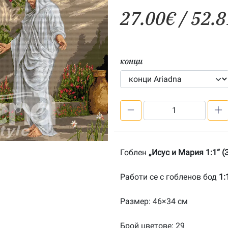
27.00
€
/ 52.8
конци
количество
за
Исус
и
Гоблен
„Исус и Мария 1:1“ 
Мария
1:1-
Работи се с гобленов бод
1:
20090403
Размер: 46×34 см
Брой цветове: 29