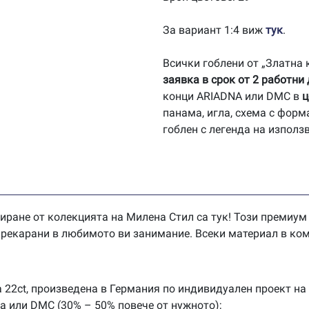
За вариант 1:4 виж
тук
.
Всички гоблени от „Златна
заявка в срок от 2 работни
конци ARIADNA или DMC в
ц
панама, игла, схема с форм
гоблен с легенда на използ
иране от колекцията на Милена Стил са тук! Този премиум
 прекарани в любимото ви занимание. Всеки материал в ком
 22ct, произведена в Германия по индивидуален проект на
na или DMC (30% – 50% повече от нужното);