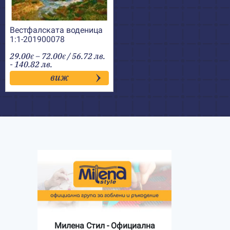
Вестфалската воденица
1:1-201900078
Price
29.00
–
72.00
/ 56.72 лв.
€
€
range:
- 140.82 лв.
29.00€
виж
through
72.00€
Милена Стил - Официална