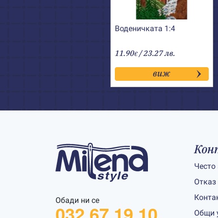
Воденичката 1:4
11.90
/ 23.27 лв.
€
виж
Кон
Често
Отказ
Конта
Обади ни се
032 67 19 10
Общи 