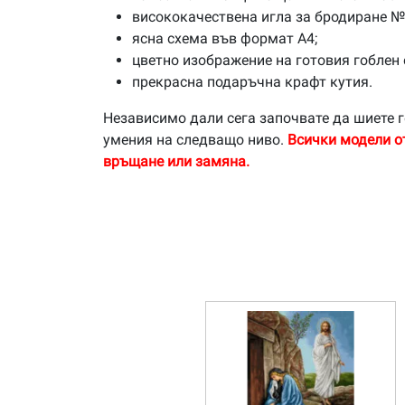
висококачествена игла за бродиране №
ясна схема във формат А4;
цветно изображение на готовия гоблен 
прекрасна подаръчна крафт кутия.
Независимо дали сега започвате да шиете г
умения на следващо ниво.
Всички модели о
връщане или замяна.