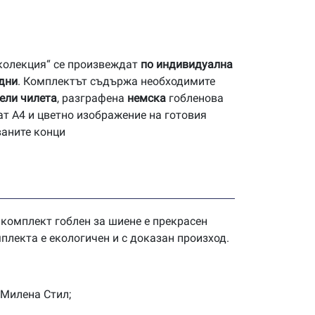
 колекция“ се произвеждат
по индивидуална
 дни
. Комплектът съдържа необходимите
ели чилета
, разграфена
немска
гобленова
ат А4 и цветно изображение на готовия
ваните конци
 комплект гоблен за шиене е прекрасен
плекта е екологичен и с доказан произход.
 Милена Стил;