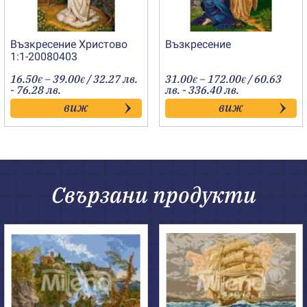
Възкресение Христово
Възкресение
1:1-20080403
Price
Price
16.50
–
39.00
/ 32.27 лв.
31.00
–
172.00
/ 60.63
€
€
€
€
range:
range:
- 76.28 лв.
лв. - 336.40 лв.
16.50€
31.00€
виж
виж
through
through
39.00€
172.00€
Свързани продукти