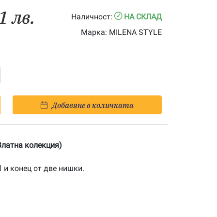
1 лв.
Наличност:
НА СКЛАД
Марка:
MILENA STYLE
Добавяне в количката
(Златна колекция)
1
и конец от две нишки.