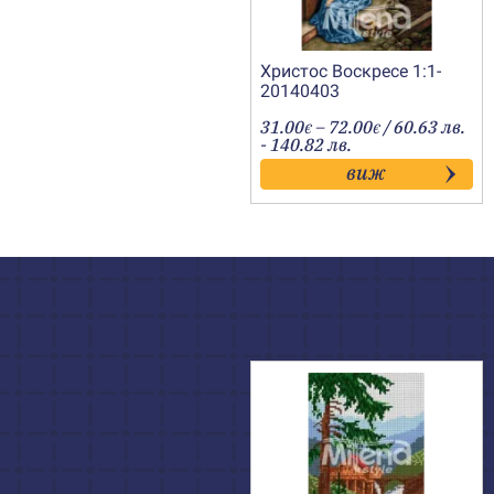
Христос Воскресе 1:1-
20140403
Price
31.00
–
72.00
/ 60.63 лв.
€
€
range:
- 140.82 лв.
31.00€
виж
through
72.00€