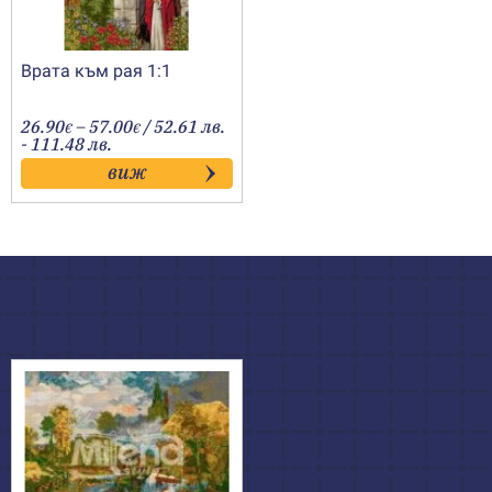
Врата към рая 1:1
Price
26.90
–
57.00
/ 52.61 лв.
€
€
range:
- 111.48 лв.
26.90€
виж
through
57.00€