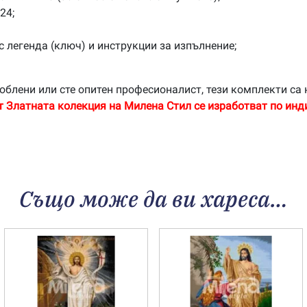
24;
с легенда (ключ) и инструкции за изпълнение;
облени или сте опитен професионалист, тези комплекти са 
т Златната колекция на Милена Стил се изработват по инд
Също може да ви хареса…