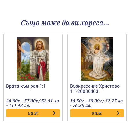
Също може да ви хареса…
Врата към рая 1:1
Възкресение Христово
1:1-20080403
Price
Price
26.90
–
57.00
/ 52.61 лв.
16.50
–
39.00
/ 32.27 лв.
€
€
€
€
range:
range:
- 111.48 лв.
- 76.28 лв.
26.90€
16.50€
виж
виж
through
through
57.00€
39.00€