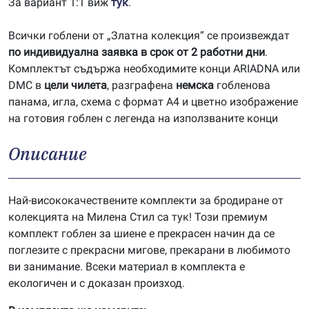
За вариант 1:1 виж
тук
.
Всички гоблени от „Златна колекция“ се произвеждат
по индивидуална заявка в срок от 2 работни дни
.
Комплектът съдържа необходимите конци ARIADNA или
DMC в
цели чилета
, разграфена
немска
гобленова
панама, игла, схема с формат А4 и цветно изображение
на готовия гоблен с легенда на използваните конци
Описание
Най-висококачествените комплекти за бродиране от
колекцията на Милена Стил са тук! Този премиум
комплект гоблен за шиене е прекрасен начин да се
поглезите с прекрасни мигове, прекарани в любимото
ви занимание. Всеки материал в комплекта е
екологичен и с доказан произход.