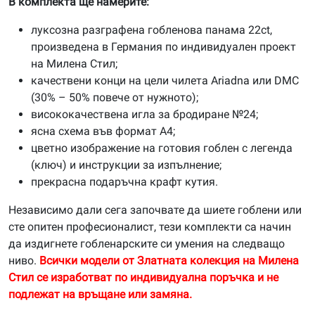
В комплекта ще намерите:
луксозна разграфена гобленова панама 22ct,
произведена в Германия по индивидуален проект
на Милена Стил;
качествени конци на цели чилета Ariadna или DMC
(30% – 50% повече от нужното);
висококачествена игла за бродиране №24;
ясна схема във формат А4;
цветно изображение на готовия гоблен с легенда
(ключ) и инструкции за изпълнение;
прекрасна подаръчна крафт кутия.
Независимо дали сега започвате да шиете гоблени или
сте опитен професионалист, тези комплекти са начин
да издигнете гобленарските си умения на следващо
ниво.
Всички модели от Златната колекция на Милена
Стил се изработват по индивидуална поръчка и не
подлежат на връщане или замяна.