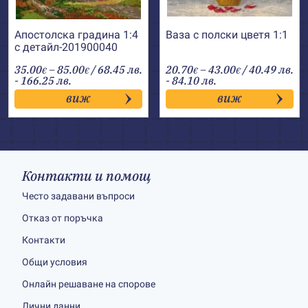
Апостолска градина 1:4
Ваза с полски цветя 1:1
с детайл-201900040
Price
Price
35.00
–
85.00
/ 68.45 лв.
20.70
–
43.00
/ 40.49 лв.
€
€
€
€
range:
range:
- 166.25 лв.
- 84.10 лв.
35.00€
20.70€
виж
виж
through
through
85.00€
43.00€
Контакти и помощ
Често задавани въпроси
Отказ от поръчка
Контакти
Общи условия
Онлайн решаване на спорове
Лични данни