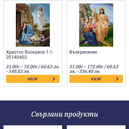
Христос Воскресе 1:1-
Възкресение
20140403
Price
Price
31.00
–
72.00
/ 60.63 лв.
31.00
–
172.00
/ 60.63
€
€
€
€
range:
range:
- 140.82 лв.
лв. - 336.40 лв.
31.00€
31.00€
виж
виж
through
through
72.00€
172.00€
Свързани продукти