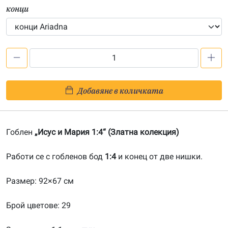
конци
количество
за
Исус
Добавяне в количката
и
Мария
1:4-
Гоблен
„Исус и Мария 1:4“ (Златна колекция)
20090443
Работи се с гобленов бод
1:4
и конец от две нишки.
Размер: 92×67 см
Брой цветове: 29