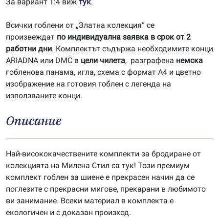
За вариант 1:4 виж
тук
.
Всички гоблени от „Златна колекция“ се
произвеждат
по индивидуална заявка в срок от 2
работни дни
. Комплектът съдържа необходимите конци
ARIADNA или DMC в
цели чилета
, разграфена
немска
гобленова панама, игла, схема с формат А4 и цветно
изображение на готовия гоблен с легенда на
използваните конци.
Описание
Най-висококачествените комплекти за бродиране от
колекцията на Милена Стил са тук! Този премиум
комплект гоблен за шиене е прекрасен начин да се
поглезите с прекрасни мигове, прекарани в любимото
ви занимание. Всеки материал в комплекта е
екологичен и с доказан произход.