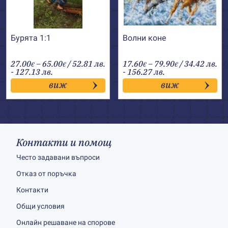
Бурята 1:1
Волни коне
Price
Price
27.00
–
65.00
/ 52.81 лв.
17.60
–
79.90
/ 34.42 лв.
€
€
€
€
range:
range:
- 127.13 лв.
- 156.27 лв.
27.00€
17.60€
виж
виж
through
through
65.00€
79.90€
Контакти и помощ
Често задавани въпроси
Отказ от поръчка
Контакти
Общи условия
Онлайн решаване на спорове