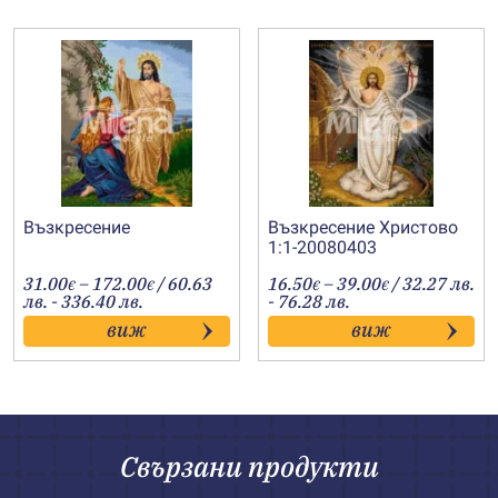
Възкресение
Възкресение Христово
1:1-20080403
Price
Price
31.00
–
172.00
/ 60.63
16.50
–
39.00
/ 32.27 лв.
€
€
€
€
range:
range:
лв. - 336.40 лв.
- 76.28 лв.
31.00€
16.50€
виж
виж
through
through
172.00€
39.00€
Свързани продукти