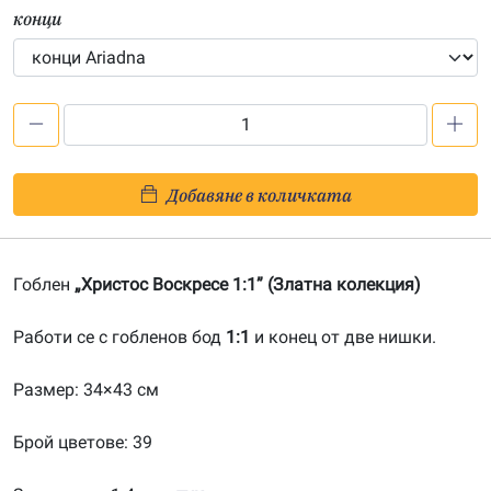
конци
количество
за
Христос
Добавяне в количката
Воскресе
1:1-
20140403
Гоблен
„Христос Воскресе 1:1” (Златна колекция)
Работи се с гобленов бод
1:1
и конец от две нишки.
Размер: 34×43 см
Брой цветове: 39