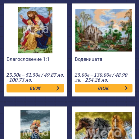
Благословение 1:1
Воденицата
Price
Price
25.50
–
51.50
/ 49.87 лв.
25.00
–
130.00
/ 48.90
€
€
€
€
range:
range:
- 100.73 лв.
лв. - 254.26 лв.
25.50€
25.00€
виж
виж
through
through
51.50€
130.00€