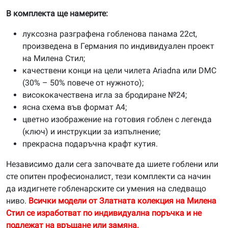
В комплекта ще намерите:
луксозна разграфена гобленова панама 22ct,
произведена в Германия по индивидуален проект
на Милена Стил;
качествени конци на цели чилета Ariadna или DMC
(30% – 50% повече от нужното);
висококачествена игла за бродиране №24;
ясна схема във формат А4;
цветно изображение на готовия гоблен с легенда
(ключ) и инструкции за изпълнение;
прекрасна подаръчна крафт кутия.
Независимо дали сега започвате да шиете гоблени или
сте опитен професионалист, тези комплекти са начин
да издигнете гобленарските си умения на следващо
ниво.
Всички модели от Златната колекция на Милена
Стил се изработват по индивидуална поръчка и не
подлежат на връщане или замяна.