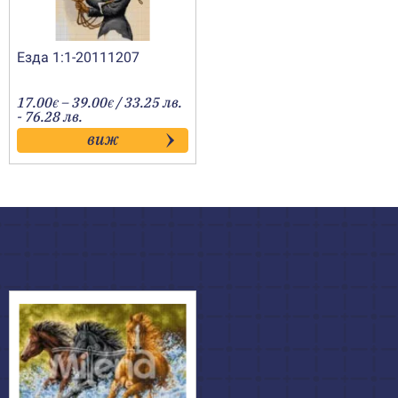
Езда 1:1-20111207
Price
17.00
–
39.00
/ 33.25 лв.
€
€
range:
- 76.28 лв.
17.00€
виж
through
39.00€