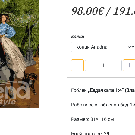
98.00
€
/ 191.
конци
количество
за
Ездачката
1:4-
Гоблен
„Ездачката 1:4“ (Зл
20100343
Работи се с гобленов бод
1:
Размер: 81×116 см
Брой цветове: 29