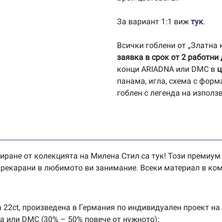
За вариант 1:1 виж
тук
.
Всички гоблени от „Златна
заявка в срок от 2 работни
конци ARIADNA или DMC в
ц
панама, игла, схема с форм
гоблен с легенда на използ
иране от колекцията на Милена Стил са тук! Този премиум
 прекарани в любимото ви занимание. Всеки материал в ком
 22ct, произведена в Германия по индивидуален проект на
na или DMC (30% – 50% повече от нужното);