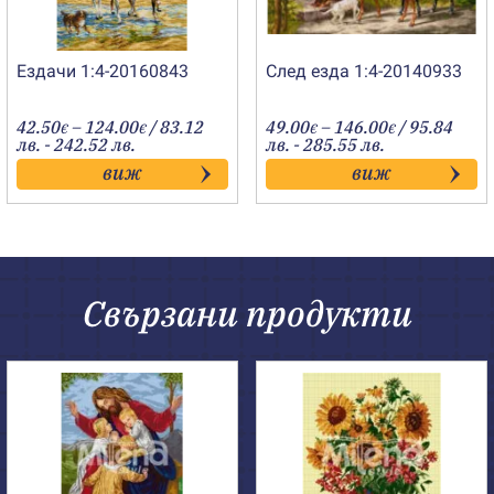
Ездачи 1:4-20160843
След езда 1:4-20140933
Price
Price
42.50
–
124.00
/ 83.12
49.00
–
146.00
/ 95.84
€
€
€
€
range:
range:
лв. - 242.52 лв.
лв. - 285.55 лв.
42.50€
49.00€
виж
виж
through
through
124.00€
146.00€
Свързани продукти