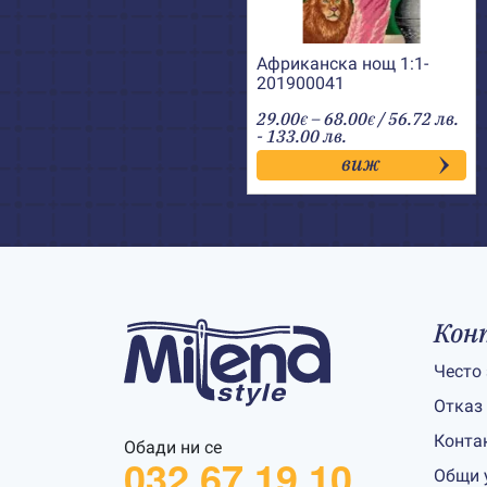
Африканска нощ 1:1-
201900041
Price
29.00
–
68.00
/ 56.72 лв.
€
€
range:
- 133.00 лв.
29.00€
виж
through
68.00€
Кон
Често
Отказ
Конта
Обади ни се
032 67 19 10
Общи 