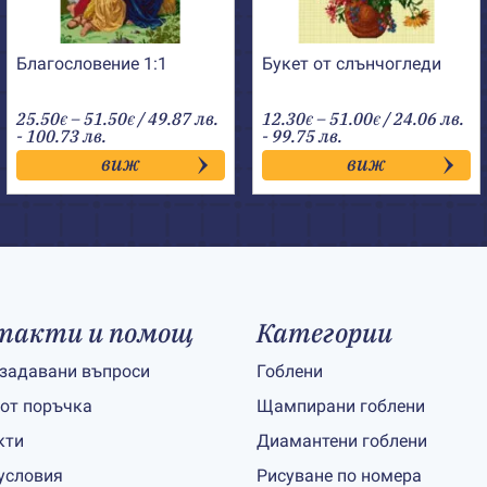
Благословение 1:1
Букет от слънчогледи
Price
Price
25.50
–
51.50
/ 49.87 лв.
12.30
–
51.00
/ 24.06 лв.
€
€
€
€
range:
range:
- 100.73 лв.
- 99.75 лв.
25.50€
12.30€
виж
виж
through
through
51.50€
51.00€
такти и помощ
Категории
 задавани въпроси
Гоблени
 от поръчка
Щампирани гоблени
кти
Диамантени гоблени
условия
Рисуване по номера