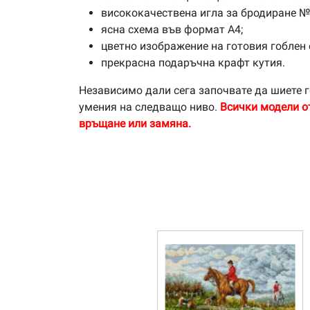
висококачествена игла за бродиране №
ясна схема във формат А4;
цветно изображение на готовия гоблен 
прекрасна подаръчна крафт кутия.
Независимо дали сега започвате да шиете г
умения на следващо ниво.
Всички модели о
връщане или замяна.