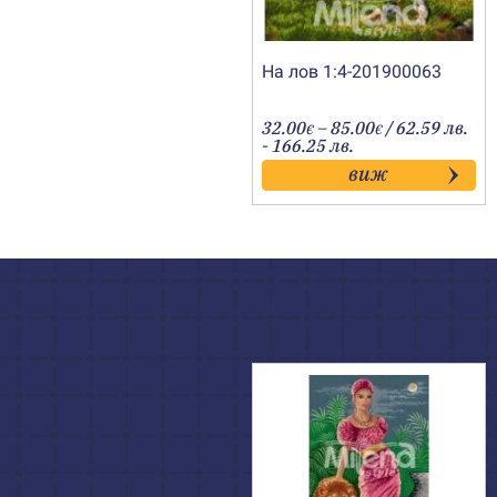
На лов 1:4-201900063
Price
32.00
–
85.00
/ 62.59 лв.
€
€
range:
- 166.25 лв.
32.00€
виж
through
85.00€