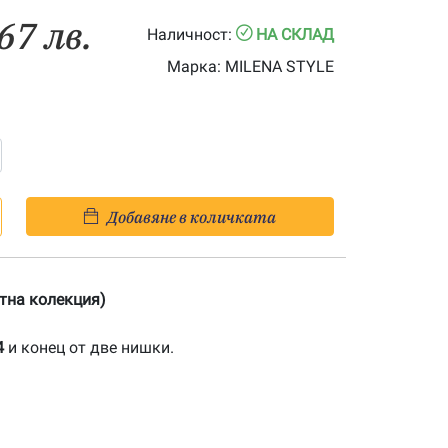
67 лв.
Наличност:
НА СКЛАД
Марка:
MILENA STYLE
Добавяне в количката
атна колекция)
4
и конец от две нишки.