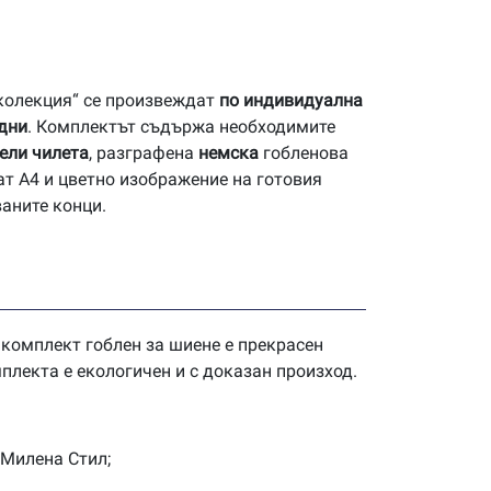
 колекция“ се произвеждат
по индивидуална
 дни
. Комплектът съдържа необходимите
ели чилета
, разграфена
немска
гобленова
ат А4 и цветно изображение на готовия
ваните конци.
 комплект гоблен за шиене е прекрасен
плекта е екологичен и с доказан произход.
 Милена Стил;