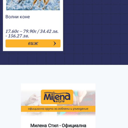
Волни коне
Price
17.60
–
79.90
/ 34.42 лв.
€
€
range:
- 156.27 лв.
17.60€
виж
through
79.90€
Милена Стил - Официална