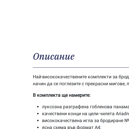
Описание
Най-висококачествените комплекти за брод
начин да се поглезите с прекрасни мигове,
В комплекта ще намерите:
луксозна разграфена гобленова панама
качествени конци на цели чилета Ariad
висококачествена игла за бродиране №
ясна схема във формат А4;