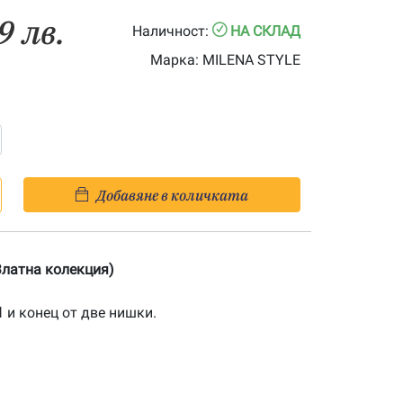
9 лв.
Наличност:
НА СКЛАД
Марка:
MILENA STYLE
Добавяне в количката
(Златна колекция)
1
и конец от две нишки.