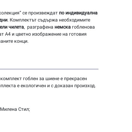
 колекция“ се произвеждат
по индивидуална
 дни
. Комплектът съдържа необходимите
ели чилета
, разграфена
немска
гобленова
ат А4 и цветно изображение на готовия
ваните конци.
 комплект гоблен за шиене е прекрасен
плекта е екологичен и с доказан произход.
 Милена Стил;