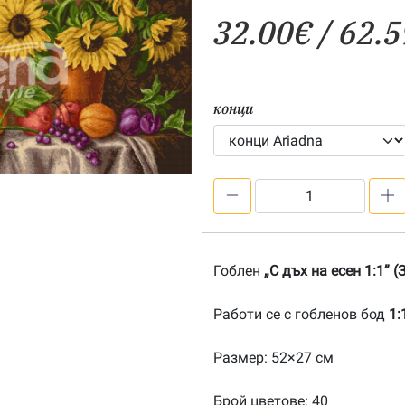
32.00
€
/ 62.5
конци
количество
за
С
дъх
Гоблен
„С дъх на есен 1:1” 
на
есен
Работи се с гобленов бод
1:
1:1-
20171003
Размер: 52×27 см
Брой цветове: 40