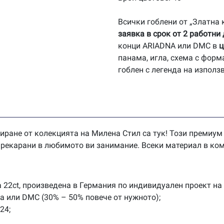
Всички гоблени от „Златна
заявка в срок от 2 работни
конци ARIADNA или DMC в
ц
панама, игла, схема с форм
гоблен с легенда на използ
иране от колекцията на Милена Стил са тук! Този премиум
 прекарани в любимото ви занимание. Всеки материал в ком
 22ct, произведена в Германия по индивидуален проект на
na или DMC (30% – 50% повече от нужното);
24;