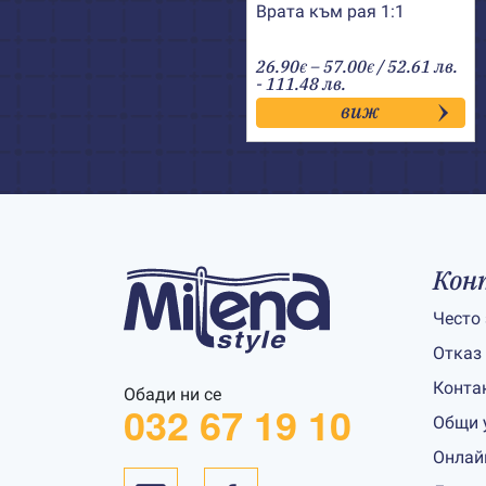
Врата към рая 1:1
Price
26.90
–
57.00
/ 52.61 лв.
€
€
range:
- 111.48 лв.
26.90€
виж
through
57.00€
Кон
Често
Отказ
Конта
Обади ни се
032 67 19 10
Общи 
Онлай