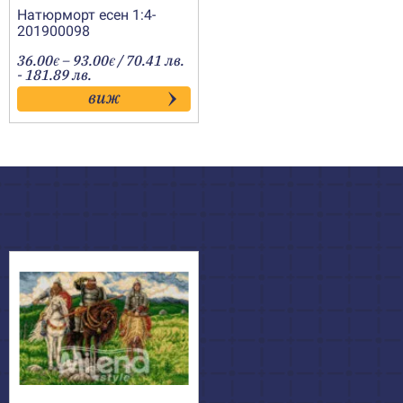
Натюрморт есен 1:4-
201900098
Price
36.00
–
93.00
/ 70.41 лв.
€
€
range:
- 181.89 лв.
36.00€
виж
through
93.00€