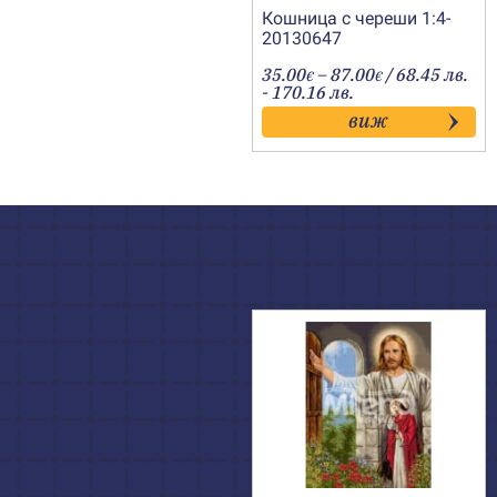
Кошница с череши 1:4-
20130647
Price
35.00
–
87.00
/ 68.45 лв.
€
€
range:
- 170.16 лв.
35.00€
виж
through
87.00€