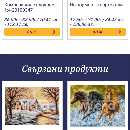
Композиция с плодове
Натюрморт с портокали
1:4-20100347
Price
Price
36.00
–
88.00
/ 70.41 лв.
17.60
–
71.00
/ 34.42 лв.
€
€
€
€
range:
range:
- 172.11 лв.
- 138.86 лв.
36.00€
17.60€
виж
виж
through
through
88.00€
71.00€
Свързани продукти