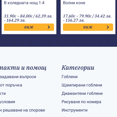
В коледната нощ 1:4
Волни коне
Price
Price
31.90
–
84.00
/ 62.39 лв.
17.60
–
79.90
/ 34.42 лв.
€
€
€
€
range:
range:
- 164.29 лв.
- 156.27 лв.
31.90€
17.60€
виж
виж
through
through
84.00€
79.90€
такти и помощ
Категории
 задавани въпроси
Гоблени
 от поръчка
Щампирани гоблени
кти
Диамантени гоблени
условия
Рисуване по номера
н решаване на спорове
Инструменти