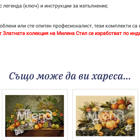
с легенда (ключ) и инструкции за изпълнение;
облени или сте опитен професионалист, тези комплекти са 
т Златната колекция на Милена Стил се изработват по инд
Също може да ви хареса…