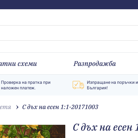
атни схеми
Разпродажба
Проверка на пратка при
Изпращане на поръчки 
наложен платеж.
България!
етя
С дъх на есен 1:1-20171003
С дъх на есен