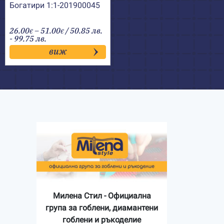
Богатири 1:1-201900045
Price
26.00
–
51.00
/ 50.85 лв.
€
€
range:
- 99.75 лв.
26.00€
виж
through
51.00€
Милена Стил - Официална
група за гоблени, диамантени
гоблени и ръкоделие