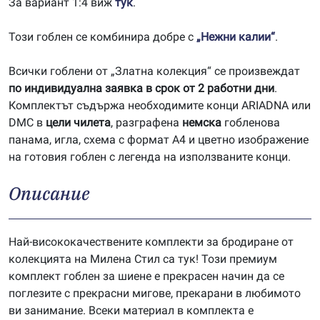
За вариант 1:4 виж
тук
.
Този гоблен се комбинира добре с
„Нежни калии“
.
Всички гоблени от „Златна колекция“ се произвеждат
по индивидуална заявка в срок от 2 работни дни
.
Комплектът съдържа необходимите конци ARIADNA или
DMC в
цели чилета
, разграфена
немска
гобленова
панама, игла, схема с формат А4 и цветно изображение
на готовия гоблен с легенда на използваните конци.
Описание
Най-висококачествените комплекти за бродиране от
колекцията на Милена Стил са тук! Този премиум
комплект гоблен за шиене е прекрасен начин да се
поглезите с прекрасни мигове, прекарани в любимото
ви занимание. Всеки материал в комплекта е