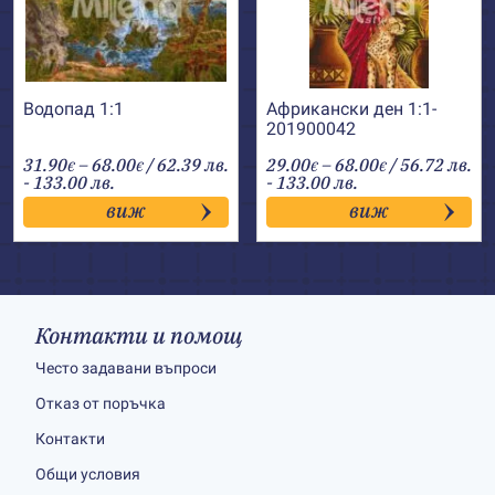
Водопад 1:1
Африкански ден 1:1-
201900042
Price
Price
31.90
–
68.00
/ 62.39 лв.
29.00
–
68.00
/ 56.72 лв.
€
€
€
€
range:
range:
- 133.00 лв.
- 133.00 лв.
31.90€
29.00€
виж
виж
through
through
68.00€
68.00€
Контакти и помощ
Често задавани въпроси
Отказ от поръчка
Контакти
Общи условия