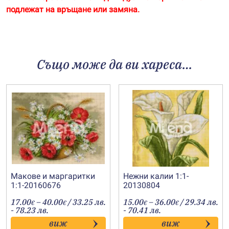
подлежат на връщане или замяна.
Също може да ви хареса…
Макове и маргаритки
Нежни калии 1:1-
1:1-20160676
20130804
Price
Price
17.00
–
40.00
/ 33.25 лв.
15.00
–
36.00
/ 29.34 лв.
€
€
€
€
range:
range:
- 78.23 лв.
- 70.41 лв.
17.00€
15.00€
виж
виж
through
through