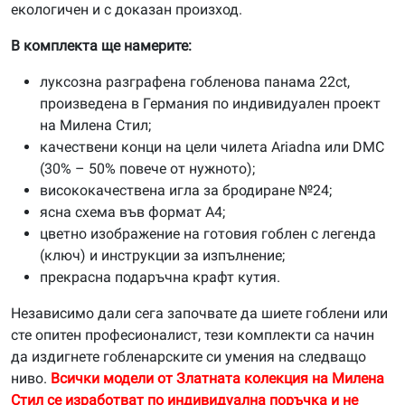
екологичен и с доказан произход.
В комплекта ще намерите:
луксозна разграфена гобленова панама 22ct,
произведена в Германия по индивидуален проект
на Милена Стил;
качествени конци на цели чилета Ariadna или DMC
(30% – 50% повече от нужното);
висококачествена игла за бродиране №24;
ясна схема във формат А4;
цветно изображение на готовия гоблен с легенда
(ключ) и инструкции за изпълнение;
прекрасна подаръчна крафт кутия.
Независимо дали сега започвате да шиете гоблени или
сте опитен професионалист, тези комплекти са начин
да издигнете гобленарските си умения на следващо
ниво.
Всички модели от Златната колекция на Милена
Стил се изработват по индивидуална поръчка и не