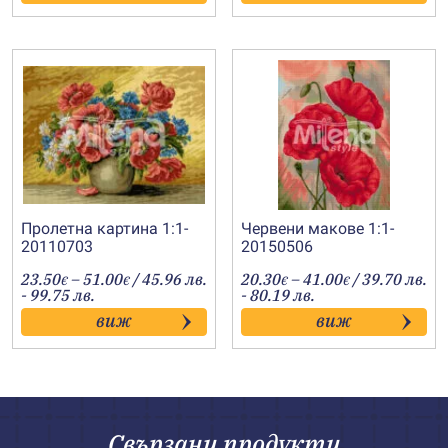
40.00€
36.00€
Пролетна картина 1:1-
Червени макове 1:1-
20110703
20150506
Price
Price
23.50
–
51.00
/ 45.96 лв.
20.30
–
41.00
/ 39.70 лв.
€
€
€
€
range:
range:
- 99.75 лв.
- 80.19 лв.
23.50€
20.30€
виж
виж
through
through
51.00€
41.00€
Свързани продукти