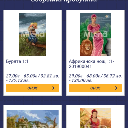
Бурята 1:1
Африканска нощ 1:1-
201900041
Price
Price
27.00
–
65.00
/ 52.81 лв.
29.00
–
68.00
/ 56.72 лв.
€
€
€
€
range:
range:
- 127.13 лв.
- 133.00 лв.
27.00€
29.00€
виж
виж
through
through
65.00€
68.00€