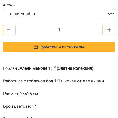
конци
количество
за
Алени
Добавяне в количката
макове
1:1-
20130805
Гоблен
„Алени макове 1:1“ (Златна колекция)
Работи се с гобленов бод
1:1
и конец от две нишки.
Размер: 25×25 см
Брой цветове: 14