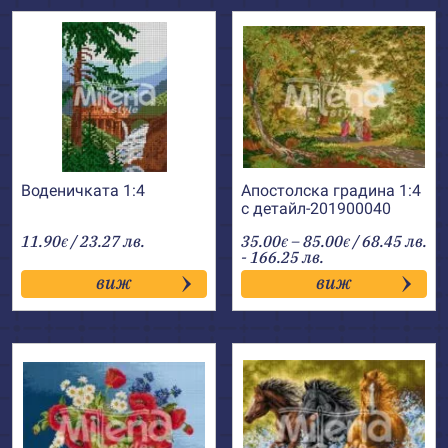
Воденичката 1:4
Апостолска градина 1:4
с детайл-201900040
Price
11.90
/ 23.27 лв.
35.00
–
85.00
/ 68.45 лв.
€
€
€
range:
- 166.25 лв.
35.00€
виж
виж
through
85.00€