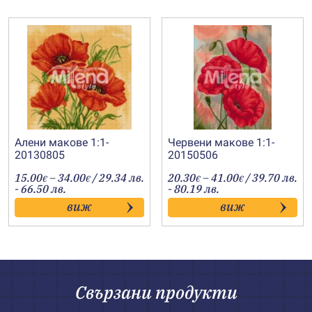
Алени макове 1:1-
Червени макове 1:1-
20130805
20150506
Price
Price
15.00
–
34.00
/ 29.34 лв.
20.30
–
41.00
/ 39.70 лв.
€
€
€
€
range:
range:
- 66.50 лв.
- 80.19 лв.
15.00€
20.30€
виж
виж
through
through
34.00€
41.00€
Свързани продукти