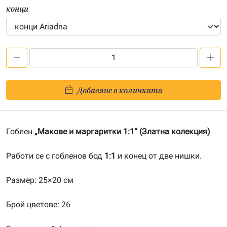
конци
количество
за
Макове
Добавяне в количката
и
маргаритки
1:1-
Гоблен
„Макове и маргаритки 1:1“ (Златна колекция)
20160676
Работи се с гобленов бод
1:1
и конец от две нишки.
Размер: 25×20 см
Брой цветове: 26