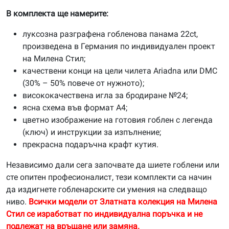
В комплекта ще намерите:
луксозна разграфена гобленова панама 22ct,
произведена в Германия по индивидуален проект
на Милена Стил;
качествени конци на цели чилета Ariadna или DMC
(30% – 50% повече от нужното);
висококачествена игла за бродиране №24;
ясна схема във формат А4;
цветно изображение на готовия гоблен с легенда
(ключ) и инструкции за изпълнение;
прекрасна подаръчна крафт кутия.
Независимо дали сега започвате да шиете гоблени или
сте опитен професионалист, тези комплекти са начин
да издигнете гобленарските си умения на следващо
ниво.
Всички модели от Златната колекция на Милена
Стил се изработват по индивидуална поръчка и не
подлежат на връщане или замяна.