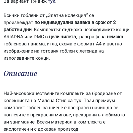
За вариант 1:4 виж
тук
.
Всички гоблени от „Златна колекция“ се
произвеждат
по индивидуална заявка в срок от 2
работни дни
. Комплектът съдържа необходимите конци
ARIADNA или DMC в
цели чилета
, разграфена
немска
гобленова панама, игла, схема с формат А4 и цветно
изображение на готовия гоблен с легенда на
използваните конци.
Описание
Най-висококачествените комплекти за бродиране от
колекцията на Милена Стил са тук! Този премиум
комплект гоблен за шиене е прекрасен начин да се
поглезите с прекрасни мигове, прекарани в любимото
ви занимание. Всеки материал в комплекта е
екологичен и с доказан произход.