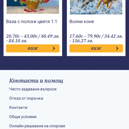
Ваза с полски цветя 1:1
Волни коне
Price
Price
20.70
–
43.00
/ 40.49 лв.
17.60
–
79.90
/ 34.42 лв.
€
€
€
€
range:
range:
- 84.10 лв.
- 156.27 лв.
20.70€
17.60€
виж
виж
through
through
43.00€
79.90€
Контакти и помощ
Често задавани въпроси
Отказ от поръчка
Контакти
Общи условия
Онлайн решаване на спорове