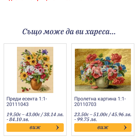
Също може да ви хареса…
Преди есента 1:1-
Пролетна картина 1:1-
20111043
20110703
Price
Price
19.50
–
43.00
/ 38.14 лв.
23.50
–
51.00
/ 45.96 лв.
€
€
€
€
range:
range:
- 84.10 лв.
- 99.75 лв.
19.50€
23.50€
виж
виж
through
through
43.00€
51.00€