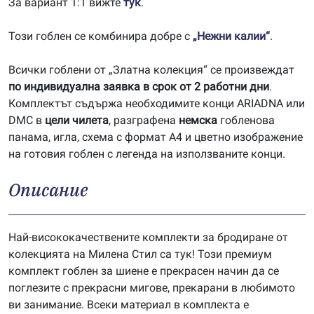
За вариант 1:1 вижте
тук
.
Този гоблен се комбинира добре с
„Нежни калии“
.
Всички гоблени от „Златна колекция“ се произвеждат
по индивидуална заявка в срок от 2 работни дни
.
Комплектът съдържа необходимите конци ARIADNA или
DMC в
цели чилета
, разграфена
немска
гобленова
панама, игла, схема с формат А4 и цветно изображение
на готовия гоблен с легенда на използваните конци.
Описание
Най-висококачествените комплекти за бродиране от
колекцията на Милена Стил са тук! Този премиум
комплект гоблен за шиене е прекрасен начин да се
поглезите с прекрасни мигове, прекарани в любимото
ви занимание. Всеки материал в комплекта е