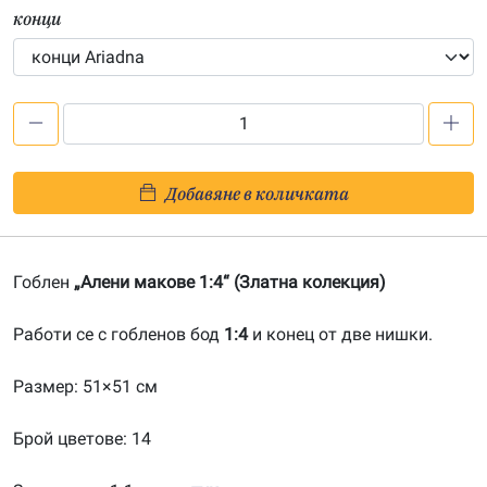
конци
количество
за
Алени
Добавяне в количката
макове
1:4-
20130845
Гоблен
„Алени макове 1:4“ (Златна колекция)
Работи се с гобленов бод
1:4
и конец от две нишки.
Размер: 51×51 см
Брой цветове: 14