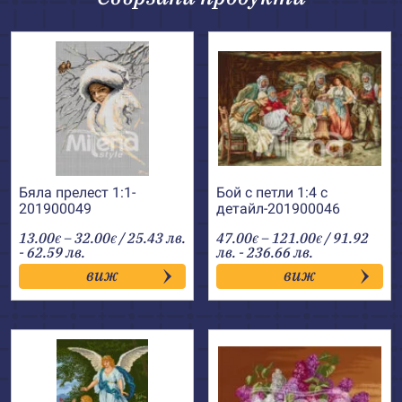
Бяла прелест 1:1-
Бой с петли 1:4 с
201900049
детайл-201900046
Price
Price
13.00
–
32.00
/ 25.43 лв.
47.00
–
121.00
/ 91.92
€
€
€
€
range:
range:
- 62.59 лв.
лв. - 236.66 лв.
13.00€
47.00€
виж
виж
through
through
32.00€
121.00€