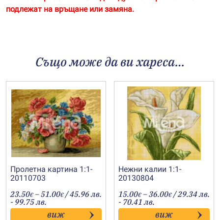
подлежат на връщане или замяна.
Също може да ви хареса…
Пролетна картина 1:1-
Нежни калии 1:1-
20110703
20130804
Price
Price
23.50
–
51.00
/ 45.96 лв.
15.00
–
36.00
/ 29.34 лв.
€
€
€
€
range:
range:
- 99.75 лв.
- 70.41 лв.
23.50€
15.00€
виж
виж
through
through