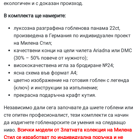
екологичен и с доказан произход.
В комплекта ще намерите:
луксозна разграфена гобленова панама 22ct,
произведена в Германия по индивидуален проект
на Милена Стил;
качествени конци на цели чилета Ariadna или DMC
(30% – 50% повече от нужното);
висококачествена игла за бродиране №24;
ясна схема във формат А4;
цветно изображение на готовия гоблен с легенда
(ключ) и инструкции за изпълнение;
прекрасна подаръчна крафт кутия.
Независимо дали сега започвате да шиете гоблени или
сте опитен професионалист, тези комплекти са начин
да издигнете гобленарските си умения на следващо
ниво.
Всички модели от Златната колекция на Милена
Стил се изработват по индивидуална поръчка и не