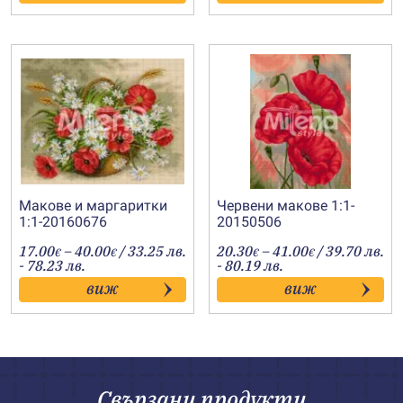
51.00€
36.00€
Макове и маргаритки
Червени макове 1:1-
1:1-20160676
20150506
Price
Price
17.00
–
40.00
/ 33.25 лв.
20.30
–
41.00
/ 39.70 лв.
€
€
€
€
range:
range:
- 78.23 лв.
- 80.19 лв.
17.00€
20.30€
виж
виж
through
through
40.00€
41.00€
Свързани продукти