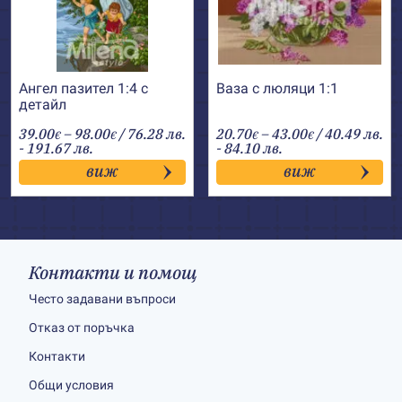
Ангел пазител 1:4 с
Ваза с люляци 1:1
детайл
Price
Price
39.00
–
98.00
/ 76.28 лв.
20.70
–
43.00
/ 40.49 лв.
€
€
€
€
range:
range:
- 191.67 лв.
- 84.10 лв.
39.00€
20.70€
виж
виж
through
through
98.00€
43.00€
Контакти и помощ
Често задавани въпроси
Отказ от поръчка
Контакти
Общи условия