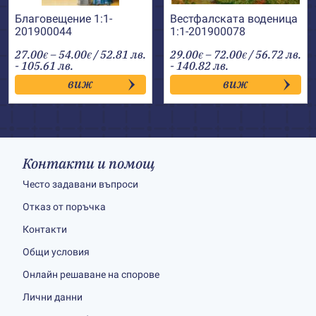
Благовещение 1:1-
Вестфалската воденица
201900044
1:1-201900078
Price
Price
27.00
–
54.00
/ 52.81 лв.
29.00
–
72.00
/ 56.72 лв.
€
€
€
€
range:
range:
- 105.61 лв.
- 140.82 лв.
27.00€
29.00€
виж
виж
through
through
54.00€
72.00€
Контакти и помощ
Често задавани въпроси
Отказ от поръчка
Контакти
Общи условия
Онлайн решаване на спорове
Лични данни