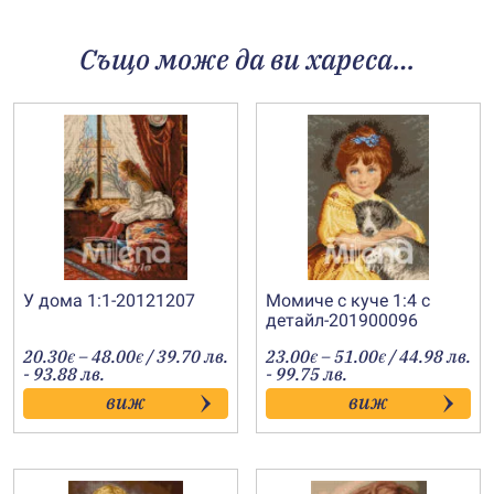
Също може да ви хареса…
У дома 1:1-20121207
Момиче с куче 1:4 с
детайл-201900096
Price
Price
20.30
–
48.00
/ 39.70 лв.
23.00
–
51.00
/ 44.98 лв.
€
€
€
€
range:
range:
- 93.88 лв.
- 99.75 лв.
20.30€
23.00€
виж
виж
through
through
48.00€
51.00€