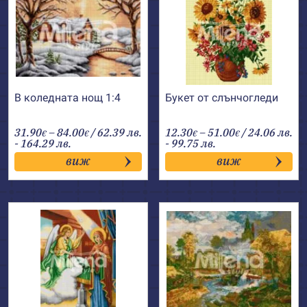
В коледната нощ 1:4
Букет от слънчогледи
Price
Price
31.90
–
84.00
/ 62.39 лв.
12.30
–
51.00
/ 24.06 лв.
€
€
€
€
range:
range:
- 164.29 лв.
- 99.75 лв.
31.90€
12.30€
виж
виж
through
through
84.00€
51.00€