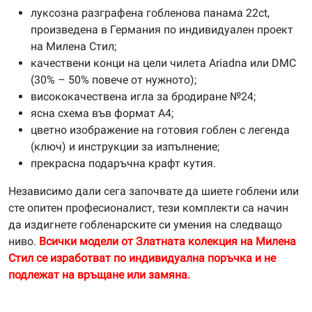
луксозна разграфена гобленова панама 22ct,
произведена в Германия по индивидуален проект
на Милена Стил;
качествени конци на цели чилета Ariadna или DMC
(30% – 50% повече от нужното);
висококачествена игла за бродиране №24;
ясна схема във формат А4;
цветно изображение на готовия гоблен с легенда
(ключ) и инструкции за изпълнение;
прекрасна подаръчна крафт кутия.
Независимо дали сега започвате да шиете гоблени или
сте опитен професионалист, тези комплекти са начин
да издигнете гобленарските си умения на следващо
ниво.
Всички модели от Златната колекция на Милена
Стил се изработват по индивидуална поръчка и не
подлежат на връщане или замяна.