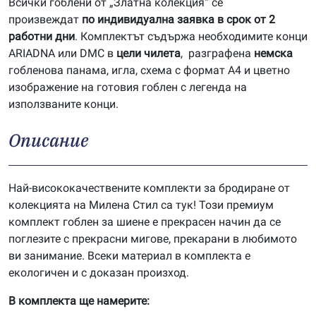
Всички гоблени от „Златна колекция“ се
произвеждат
по индивидуална заявка в срок от 2
работни дни
. Комплектът съдържа необходимите конци
ARIADNA или DMC в
цели чилета
, разграфена
немска
гобленова панама, игла, схема с формат А4 и цветно
изображение на готовия гоблен с легенда на
използваните конци.
Описание
Най-висококачествените комплекти за бродиране от
колекцията на Милена Стил са тук! Този премиум
комплект гоблен за шиене е прекрасен начин да се
поглезите с прекрасни мигове, прекарани в любимото
ви занимание. Всеки материал в комплекта е
екологичен и с доказан произход.
В комплекта ще намерите: