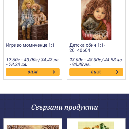
Игриво момиченце 1:1
Детска обич 1:1-
20140604
Price
Price
17.60
–
40.00
/ 34.42 лв.
23.00
–
48.00
/ 44.98 лв.
€
€
€
€
range:
range:
- 78.23 лв.
- 93.88 лв.
17.60€
23.00€
виж
виж
through
through
40.00€
48.00€
Свързани продукти