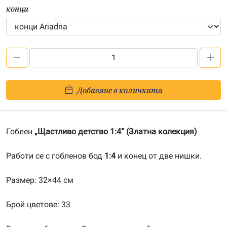
конци
количество
за
Щастливо
Добавяне в количката
детство
1:4-
20091204
Гоблен
„Щастливо детство 1:4“ (Златна колекция)
Работи се с гобленов бод
1:4
и конец от две нишки.
Размер: 32×44 см
Брой цветове: 33