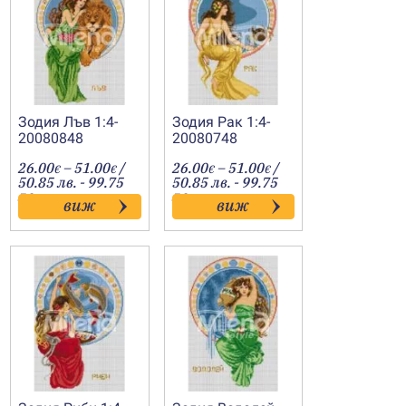
Зодия Лъв 1:4-
Зодия Рак 1:4-
20080848
20080748
Price
Price
26.00
–
51.00
/
26.00
–
51.00
/
€
€
€
€
:
range:
range:
50.85 лв. - 99.75
50.85 лв. - 99.75
€
26.00€
26.00€
лв.
лв.
виж
виж
gh
through
through
€
51.00€
51.00€