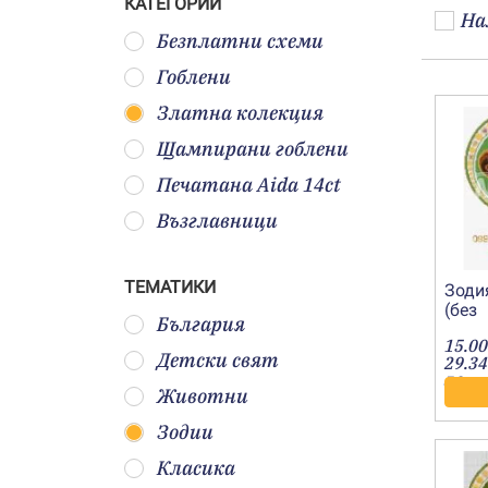
КАТЕГОРИИ
На
Безплатни схеми
Гоблени
Златна колекция
Щампирани гоблени
Печатана Aida 14ct
Възглавници
ТЕМАТИКИ
Зодия
(без
България
фон)
15.00
Детски свят
29.34
лв.
Животни
Зодии
Класика