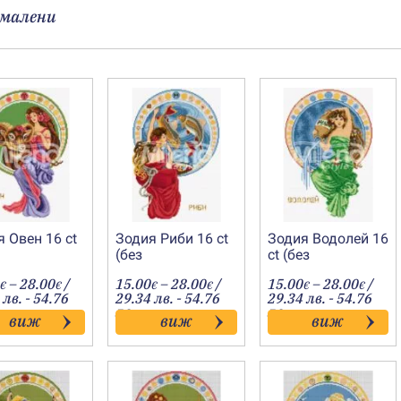
малени
 Овен 16 ct
Зодия Риби 16 ct
Зодия Водолей 16
(без
ct (без
-20080408
фон)-20080308
фон)-20080208
Price
Price
Price
–
28.00
/
15.00
–
28.00
/
15.00
–
28.00
/
€
€
€
€
€
€
range:
range:
range
 лв. - 54.76
29.34 лв. - 54.76
29.34 лв. - 54.76
15.00€
15.00€
15.00
лв.
лв.
виж
виж
виж
through
through
throu
28.00€
28.00€
28.00