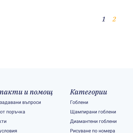
1
2
такти и помощ
Категории
 задавани въпроси
Гоблени
 от поръчка
Щампирани гоблени
кти
Диамантени гоблени
условия
Рисуване по номера