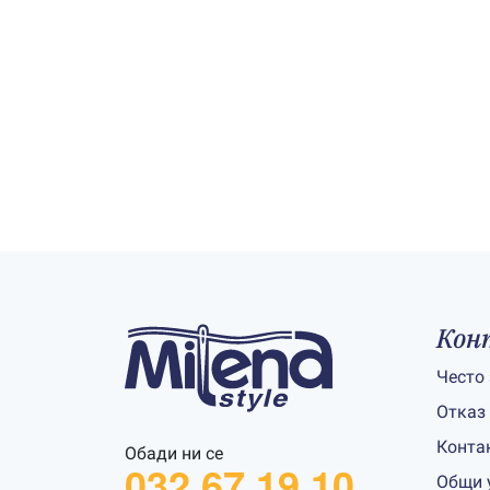
Кон
Често
Отказ
Конта
Обади ни се
032 67 19 10
Общи 