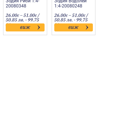
Зодия Риби 1:4-
Зодия Водолей
20080348
1:4-20080248
Price
Price
26.00
–
51.00
/
26.00
–
51.00
/
€
€
€
€
:
range:
range:
50.85 лв. - 99.75
50.85 лв. - 99.75
€
26.00€
26.00€
лв.
лв.
виж
виж
gh
through
through
€
51.00€
51.00€