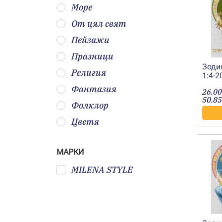
Море
От цял свят
Пейзажи
Празници
Зоди
Религия
1:4-
Фантазия
26.00
50.85
Фолклор
лв.
Цветя
МАРКИ
MILENA STYLE