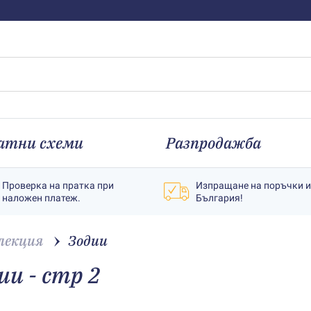
атни схеми
Разпродажба
Проверка на пратка при
Изпращане на поръчки 
наложен платеж.
България!
лекция
Зодии
и - стр 2