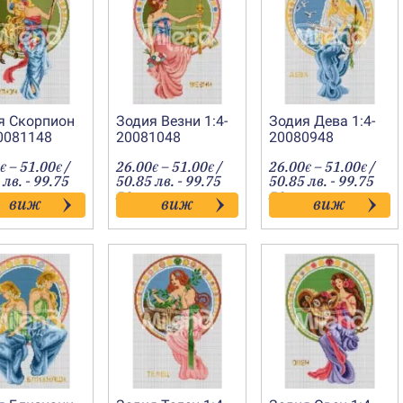
я Скорпион
Зодия Везни 1:4-
Зодия Дева 1:4-
20081148
20081048
20080948
Price
Price
Price
–
51.00
/
26.00
–
51.00
/
26.00
–
51.00
/
€
€
€
€
€
€
range:
range:
range
 лв. - 99.75
50.85 лв. - 99.75
50.85 лв. - 99.75
26.00€
26.00€
26.00
лв.
лв.
виж
виж
виж
through
through
throu
51.00€
51.00€
51.00