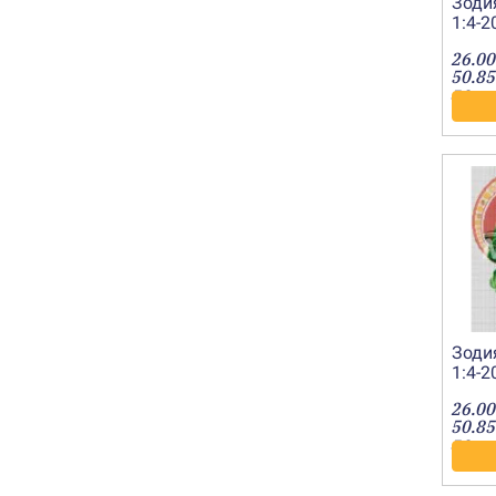
Зоди
1:4-
26.00
50.85
лв.
Зоди
1:4-
26.00
50.85
лв.