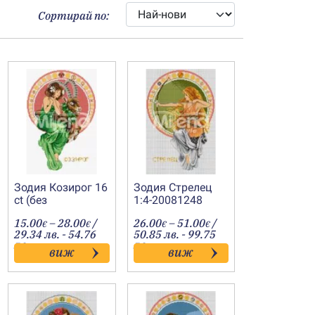
Сортирай по:
Зодия Козирог 16
Зодия Стрелец
ct (без
1:4-20081248
фон)-20080108
Price
Price
15.00
–
28.00
/
26.00
–
51.00
/
€
€
€
€
:
range:
range:
29.34 лв. - 54.76
50.85 лв. - 99.75
€
15.00€
26.00€
лв.
лв.
виж
виж
gh
through
through
€
28.00€
51.00€