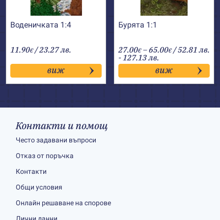
Воденичката 1:4
Бурята 1:1
Price
11.90
/ 23.27 лв.
27.00
–
65.00
/ 52.81 лв.
€
€
€
range:
- 127.13 лв.
27.00€
виж
виж
through
65.00€
Контакти и помощ
Често задавани въпроси
Отказ от поръчка
Контакти
Общи условия
Онлайн решаване на спорове
Лични данни