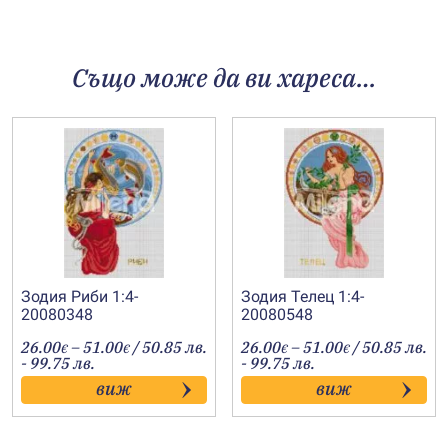
Също може да ви хареса…
Зодия Риби 1:4-
Зодия Телец 1:4-
20080348
20080548
Price
Price
26.00
–
51.00
/ 50.85 лв.
26.00
–
51.00
/ 50.85 лв.
€
€
€
€
range:
range:
- 99.75 лв.
- 99.75 лв.
26.00€
26.00€
виж
виж
through
through
51.00€
51.00€