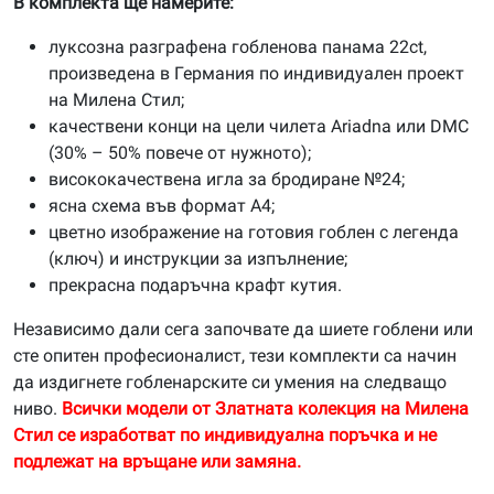
В комплекта ще намерите:
луксозна разграфена гобленова панама 22ct,
произведена в Германия по индивидуален проект
на Милена Стил;
качествени конци на цели чилета Ariadna или DMC
(30% – 50% повече от нужното);
висококачествена игла за бродиране №24;
ясна схема във формат А4;
цветно изображение на готовия гоблен с легенда
(ключ) и инструкции за изпълнение;
прекрасна подаръчна крафт кутия.
Независимо дали сега започвате да шиете гоблени или
сте опитен професионалист, тези комплекти са начин
да издигнете гобленарските си умения на следващо
ниво.
Всички модели от Златната колекция на Милена
Стил се изработват по индивидуална поръчка и не
подлежат на връщане или замяна.