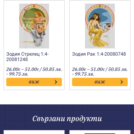
Зодия Стрелец 1:4-
Зодия Рак 1:4-20080748
20081248
Price
Price
26.00
–
51.00
/ 50.85 лв.
26.00
–
51.00
/ 50.85 лв.
€
€
€
€
range:
range:
- 99.75 лв.
- 99.75 лв.
26.00€
26.00€
виж
виж
through
through
51.00€
51.00€
Свързани продукти