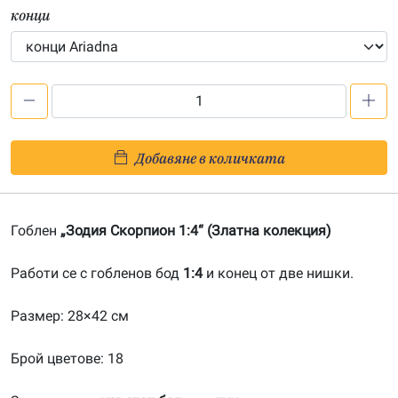
конци
количество
за
Зодия
Добавяне в количката
Скорпион
1:4-
20081148
Гоблен
„Зодия Скорпион 1:4“ (Златна колекция)
Работи се с гобленов бод
1:4
и конец от две нишки.
Размер: 28×42 см
Брой цветове: 18