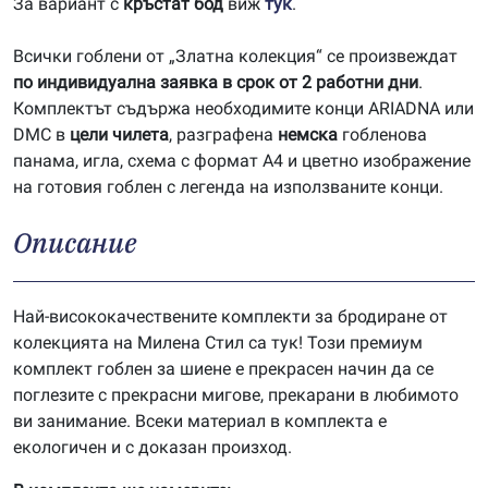
За вариант с
кръстат бод
виж
тук
.
Всички гоблени от „Златна колекция“ се произвеждат
по индивидуална заявка в срок от 2 работни дни
.
Комплектът съдържа необходимите конци ARIADNA или
DMC в
цели чилета
, разграфена
немска
гобленова
панама, игла, схема с формат А4 и цветно изображение
на готовия гоблен с легенда на използваните конци.
Описание
Най-висококачествените комплекти за бродиране от
колекцията на Милена Стил са тук! Този премиум
комплект гоблен за шиене е прекрасен начин да се
поглезите с прекрасни мигове, прекарани в любимото
ви занимание. Всеки материал в комплекта е
екологичен и с доказан произход.