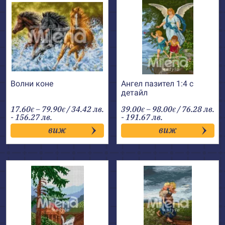
Волни коне
Ангел пазител 1:4 с
детайл
Price
Price
17.60
–
79.90
/ 34.42 лв.
39.00
–
98.00
/ 76.28 лв.
€
€
€
€
range:
range:
- 156.27 лв.
- 191.67 лв.
17.60€
39.00€
виж
виж
through
through
79.90€
98.00€