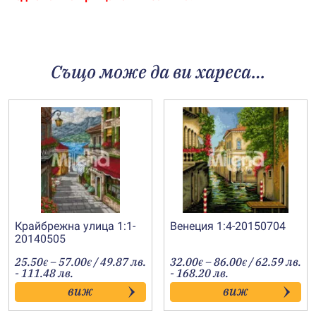
Също може да ви хареса…
Крайбрежна улица 1:1-
Венеция 1:4-20150704
20140505
Price
Price
25.50
–
57.00
/ 49.87 лв.
32.00
–
86.00
/ 62.59 лв.
€
€
€
€
range:
range:
- 111.48 лв.
- 168.20 лв.
25.50€
32.00€
виж
виж
through
through
57.00€
86.00€