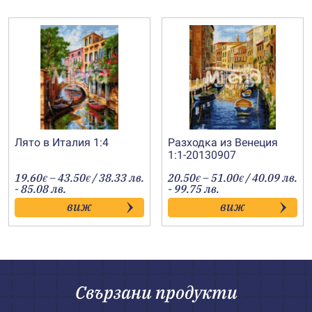
Лято в Италия 1:4
Разходка из Венеция
1:1-20130907
Price
Price
19.60
–
43.50
/ 38.33 лв.
20.50
–
51.00
/ 40.09 лв.
€
€
€
€
range:
range:
- 85.08 лв.
- 99.75 лв.
19.60€
20.50€
виж
виж
through
through
43.50€
51.00€
Свързани продукти