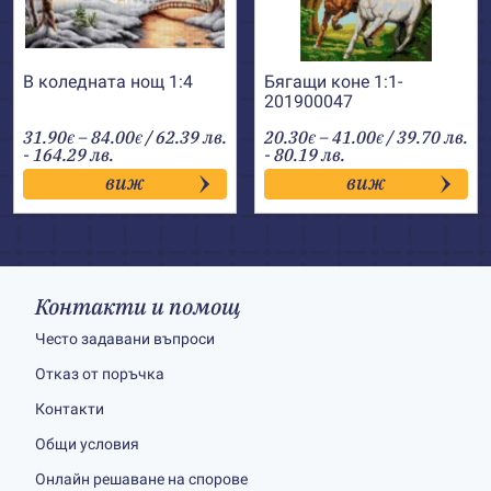
В коледната нощ 1:4
Бягащи коне 1:1-
201900047
Price
Price
31.90
–
84.00
/ 62.39 лв.
20.30
–
41.00
/ 39.70 лв.
€
€
€
€
range:
range:
- 164.29 лв.
- 80.19 лв.
31.90€
20.30€
виж
виж
through
through
84.00€
41.00€
Контакти и помощ
Често задавани въпроси
Отказ от поръчка
Контакти
Общи условия
Онлайн решаване на спорове