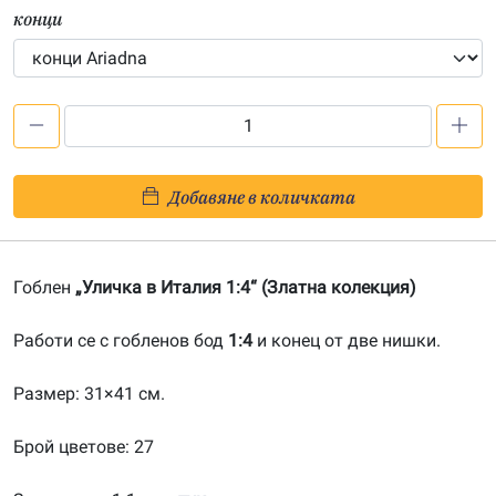
конци
количество
за
Уличка
Добавяне в количката
в
Италия
1:4-
Гоблен
„Уличка в Италия 1:4“ (Златна колекция)
202400146
Работи се с гобленов бод
1:4
и конец от две нишки.
Размер: 31×41 см.
Брой цветове: 27