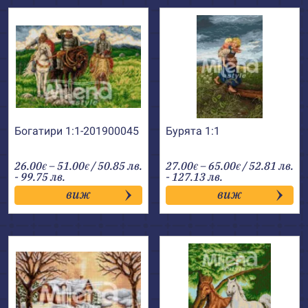
Богатири 1:1-201900045
Бурята 1:1
Price
Price
26.00
–
51.00
/ 50.85 лв.
27.00
–
65.00
/ 52.81 лв.
€
€
€
€
range:
range:
- 99.75 лв.
- 127.13 лв.
26.00€
27.00€
виж
виж
through
through
51.00€
65.00€