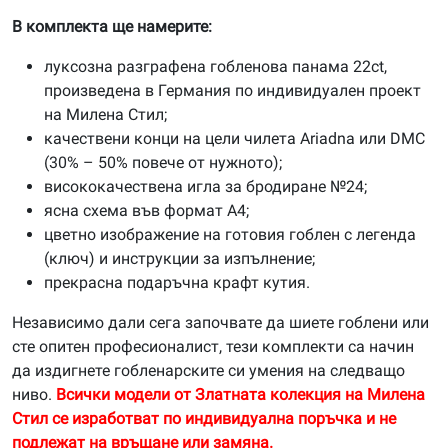
В комплекта ще намерите:
луксозна разграфена гобленова панама 22ct,
произведена в Германия по индивидуален проект
на Милена Стил;
качествени конци на цели чилета Ariadna или DMC
(30% – 50% повече от нужното);
висококачествена игла за бродиране №24;
ясна схема във формат А4;
цветно изображение на готовия гоблен с легенда
(ключ) и инструкции за изпълнение;
прекрасна подаръчна крафт кутия.
Независимо дали сега започвате да шиете гоблени или
сте опитен професионалист, тези комплекти са начин
да издигнете гобленарските си умения на следващо
ниво.
Всички модели от Златната колекция на Милена
Стил се изработват по индивидуална поръчка и не
подлежат на връщане или замяна.