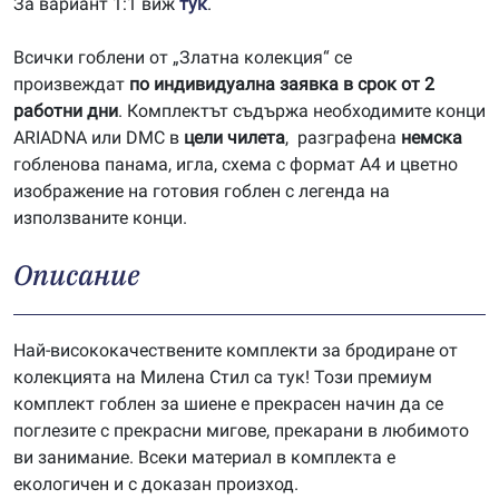
За вариант 1:1 виж
тук
.
Всички гоблени от „Златна колекция“ се
произвеждат
по индивидуална заявка в срок от 2
работни дни
. Комплектът съдържа необходимите конци
ARIADNA или DMC в
цели чилета
, разграфена
немска
гобленова панама, игла, схема с формат А4 и цветно
изображение на готовия гоблен с легенда на
използваните конци.
Описание
Най-висококачествените комплекти за бродиране от
колекцията на Милена Стил са тук! Този премиум
комплект гоблен за шиене е прекрасен начин да се
поглезите с прекрасни мигове, прекарани в любимото
ви занимание. Всеки материал в комплекта е
екологичен и с доказан произход.