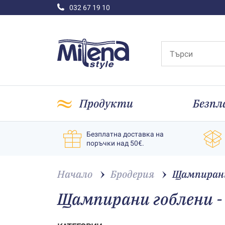
032 67 19 10
Продукти
Безпл
Безплатна доставка на
поръчки над 50€.
Начало
Бродерия
Щампирани
Щампирани гоблени -