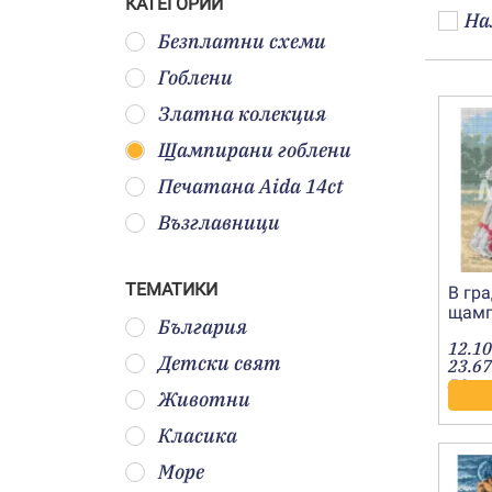
КАТЕГОРИИ
На
Безплатни схеми
Гоблени
Златна колекция
Щампирани гоблени
Печатана Aida 14ct
Възглавници
ТЕМАТИКИ
В гр
щамп
България
12.10
Детски свят
23.67
лв.
Животни
Класика
Море