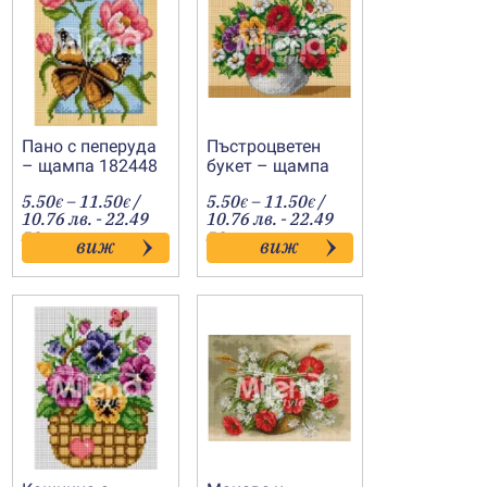
Пано с пеперуда
Пъстроцветен
– щампа 182448
букет – щампа
182447
Price
Price
5.50
–
11.50
/
5.50
–
11.50
/
€
€
€
€
range:
range:
10.76 лв. - 22.49
10.76 лв. - 22.49
5.50€
5.50€
лв.
лв.
виж
виж
h
through
through
11.50€
11.50€