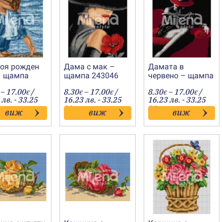
воя рожден
Дама с мак –
Дамата в
– щампа
щампа 243046
червено – щампа
47
243045
Price
Price
Price
–
17.00
/
8.30
–
17.00
/
8.30
–
17.00
/
€
€
€
€
€
range:
range:
range:
 лв. - 33.25
16.23 лв. - 33.25
16.23 лв. - 33.25
8.30€
8.30€
8.30€
лв.
лв.
виж
виж
виж
through
through
throug
17.00€
17.00€
17.00€