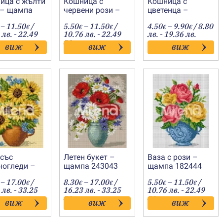
ица с жълти
Кошница с
Кошница с
 – щампа
червени рози –
цветенца –
46
щампа 182445
щампа 152031
Price
Price
Price
–
11.50
/
5.50
–
11.50
/
4.50
–
9.90
/ 8.80
€
€
€
€
€
range:
range:
range:
 лв. - 22.49
10.76 лв. - 22.49
лв. - 19.36 лв.
5.50€
5.50€
4.50€
лв.
виж
виж
виж
through
through
through
11.50€
11.50€
9.90€
 със
Летен букет –
Ваза с рози –
чогледи –
щампа 243043
щампа 182444
а 243044
Price
Price
Price
–
17.00
/
8.30
–
17.00
/
5.50
–
11.50
/
€
€
€
€
€
range:
range:
range:
 лв. - 33.25
16.23 лв. - 33.25
10.76 лв. - 22.49
8.30€
8.30€
5.50€
лв.
лв.
виж
виж
виж
through
through
throug
17.00€
17.00€
11.50€