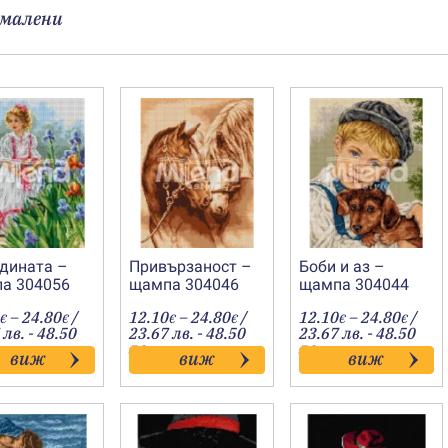
малени
адината –
Привързаност –
Боби и аз –
а 304056
щампа 304046
щампа 304044
Price
Price
Price
–
24.80
/
12.10
–
24.80
/
12.10
–
24.80
/
€
€
€
€
€
€
range:
range:
range
 лв. - 48.50
23.67 лв. - 48.50
23.67 лв. - 48.50
12.10€
12.10€
12.10
лв.
лв.
виж
виж
виж
through
through
throu
24.80€
24.80€
24.80