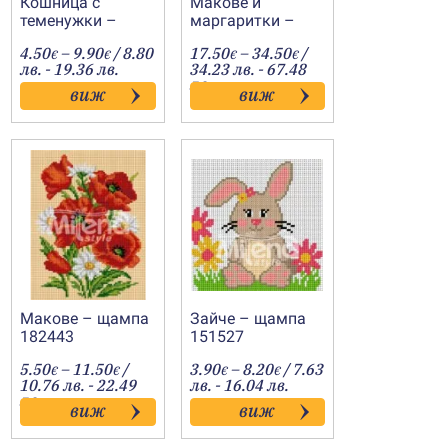
Кошница с
Макове и
теменужки –
маргаритки –
щампа 152030
щампа 533915
Price
Price
4.50
–
9.90
/ 8.80
17.50
–
34.50
/
€
€
€
€
range:
range:
лв. - 19.36 лв.
34.23 лв. - 67.48
4.50€
17.50€
лв.
виж
виж
through
through
9.90€
34.50€
Макове – щампа
Зайче – щампа
182443
151527
Price
Price
5.50
–
11.50
/
3.90
–
8.20
/ 7.63
€
€
€
€
range:
range:
10.76 лв. - 22.49
лв. - 16.04 лв.
5.50€
3.90€
лв.
виж
виж
h
through
through
11.50€
8.20€