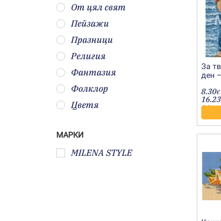
От цял свят
Пейзажи
Празници
Религия
За т
Фантазия
ден 
2430
Фолклор
8.30
€
16.23
Цветя
лв.
МАРКИ
MILENA STYLE