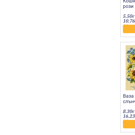
Кошн
рози
1824
5.50
€
10.76
лв.
Ваза
слън
щамп
8.30
€
16.23
лв.