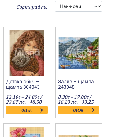
Сортирай по:
Детска обич –
Залив – щампа
щампа 304043
243048
Price
Price
12.10
–
24.80
/
8.30
–
17.00
/
€
€
€
€
:
range:
range:
23.67 лв. - 48.50
16.23 лв. - 33.25
€
12.10€
8.30€
лв.
лв.
виж
виж
gh
through
through
€
24.80€
17.00€