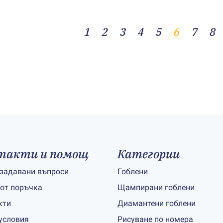
1
2
3
4
5
6
7
8
такти и помощ
Категории
 задавани въпроси
Гоблени
 от поръчка
Щампирани гоблени
кти
Диамантени гоблени
условия
Рисуване по номера