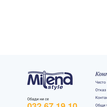
Кон
Често
Отказ
Конта
Обади ни се
032 67 19 10
Общи 