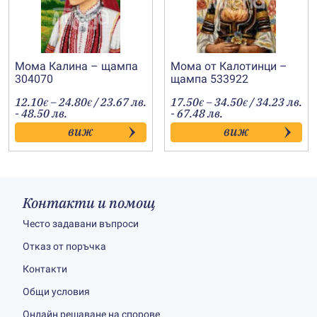
Мома Калина – щампа
Мома от Калотинци –
304070
щампа 533922
Price
Price
12.10
–
24.80
/ 23.67 лв.
17.50
–
34.50
/ 34.23 лв.
€
€
€
€
range:
range:
- 48.50 лв.
- 67.48 лв.
12.10€
17.50€
виж
виж
through
through
24.80€
34.50€
Контакти и помощ
Често задавани въпроси
Отказ от поръчка
Контакти
Общи условия
Онлайн решаване на спорове