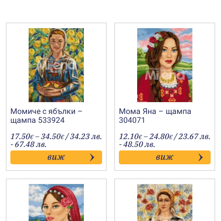
Момиче с ябълки –
Мома Яна – щампа
щампа 533924
304071
Price
Price
17.50
–
34.50
/ 34.23 лв.
12.10
–
24.80
/ 23.67 лв.
€
€
€
€
range:
range:
- 67.48 лв.
- 48.50 лв.
17.50€
12.10€
виж
виж
through
through
34.50€
24.80€