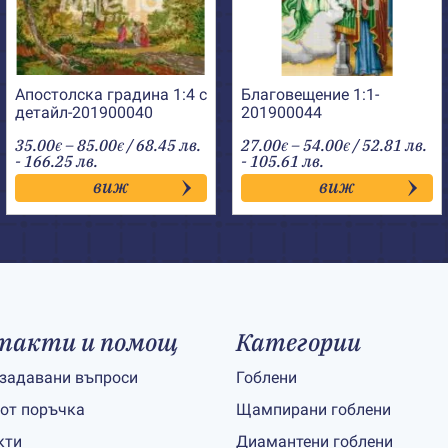
Апостолска градина 1:4 с
Благовещение 1:1-
детайл-201900040
201900044
Price
Price
35.00
–
85.00
/ 68.45 лв.
27.00
–
54.00
/ 52.81 лв.
€
€
€
€
range:
range:
- 166.25 лв.
- 105.61 лв.
35.00€
27.00€
виж
виж
through
through
85.00€
54.00€
такти и помощ
Категории
 задавани въпроси
Гоблени
 от поръчка
Щампирани гоблени
кти
Диамантени гоблени