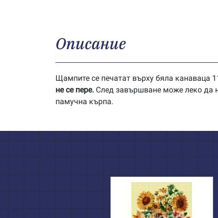
Описание
Щампите се печатат върху бяла канаваца 11
не се пере.
След завършване може леко да на
памучна кърпа.