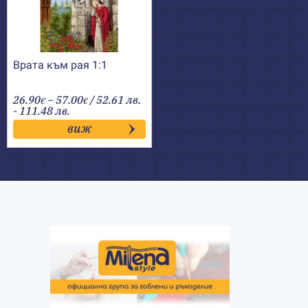
Врата към рая 1:1
Price
26.90
–
57.00
/ 52.61 лв.
€
€
range:
- 111.48 лв.
26.90€
виж
through
57.00€