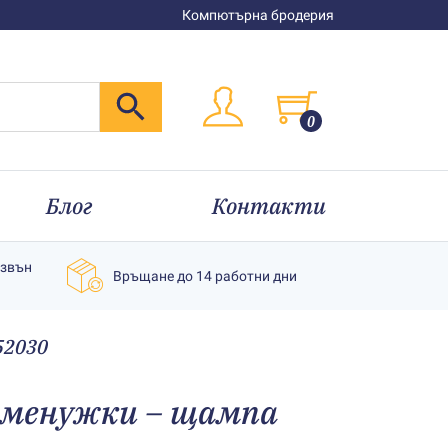
Компютърна бродерия
0
Блог
Контакти
извън
Връщане до 14 работни дни
52030
еменужки – щампа