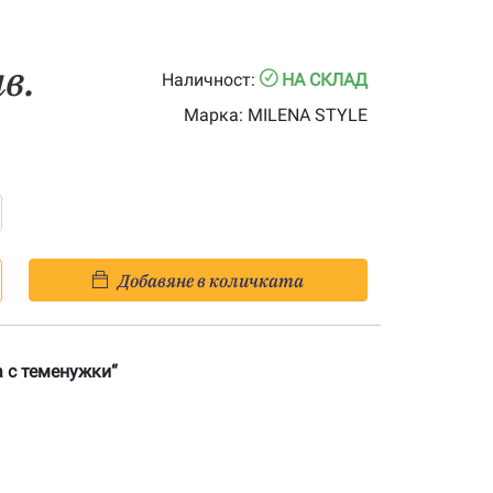
лв.
Наличност:
НА СКЛАД
Марка:
MILENA STYLE
Добавяне в количката
 с теменужки“