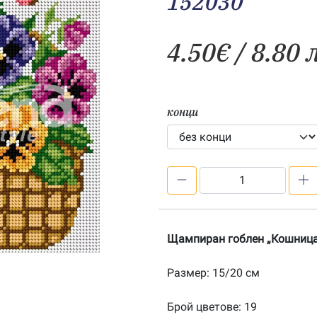
152030
4.50
€
/ 8.80 
конци
количество
за
Кошница
с
Щампиран гоблен „Кошница
теменужки
–
Размер: 15/20 см
щампа
152030
Брой цветове: 19