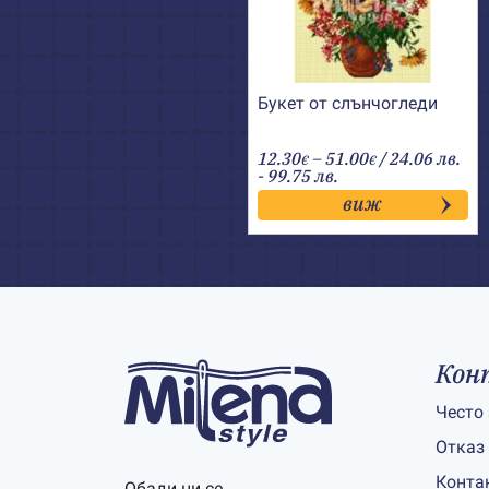
Букет от слънчогледи
Price
12.30
–
51.00
/ 24.06 лв.
€
€
range:
- 99.75 лв.
12.30€
виж
through
51.00€
Кон
Често
Отказ
Конта
Обади ни се