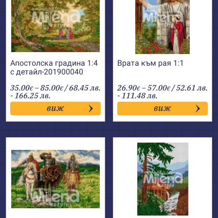
Апостолска градина 1:4
Врата към рая 1:1
с детайл-201900040
Price
Price
35.00
–
85.00
/ 68.45 лв.
26.90
–
57.00
/ 52.61 лв.
€
€
€
€
range:
range:
- 166.25 лв.
- 111.48 лв.
35.00€
26.90€
виж
виж
through
through
85.00€
57.00€