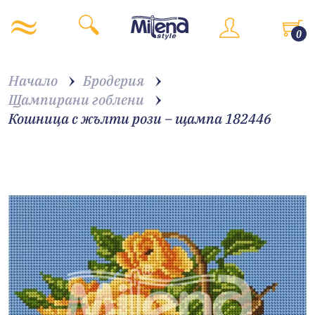
0
Начало
Бродерия
Щампирани гоблени
Кошница с жълти рози – щампа 182446