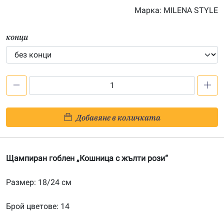
Марка:
MILENA STYLE
конци
количество
за
Кошница
Добавяне в количката
с
жълти
рози
Щампиран гоблен „Кошница с жълти рози“
–
щампа
Размер: 18/24 см
182446
Брой цветове: 14