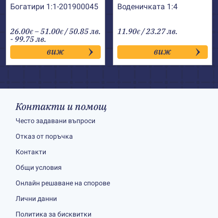
Богатири 1:1-201900045
Воденичката 1:4
Price
26.00
–
51.00
/ 50.85 лв.
11.90
/ 23.27 лв.
€
€
€
range:
- 99.75 лв.
26.00€
виж
виж
through
51.00€
Контакти и помощ
Често задавани въпроси
Отказ от поръчка
Контакти
Общи условия
Онлайн решаване на спорове
Лични данни
Политика за бисквитки