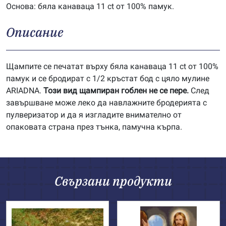
Основа: бяла канаваца 11 ct от 100% памук.
Описание
Щампите се печатат върху бяла канаваца 11 ct от 100%
памук и се бродират с 1/2 кръстат бод с цяло мулине
ARIADNA.
Този вид щампиран гоблен не се пере.
След
завършване може леко да навлажните бродерията с
пулверизатор и да я изгладите внимателно от
опаковата страна през тънка, памучна кърпа.
Свързани продукти