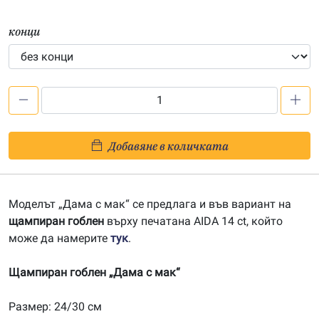
конци
количество
за
Дама
Добавяне в количката
с
мак
–
Моделът „Дама с мак“ се предлага и във вариант на
щампа
щампиран гоблен
върху печатана AIDA 14 ct, който
243046
може да намерите
тук
.
Щампиран гоблен „Дама с мак“
Размер: 24/30 см