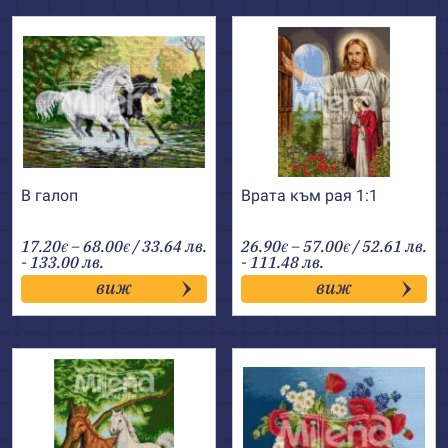
В галоп
Врата към рая 1:1
Price
Price
17.20
–
68.00
/ 33.64 лв.
26.90
–
57.00
/ 52.61 лв.
€
€
€
€
range:
range:
- 133.00 лв.
- 111.48 лв.
17.20€
26.90€
виж
виж
through
through
68.00€
57.00€