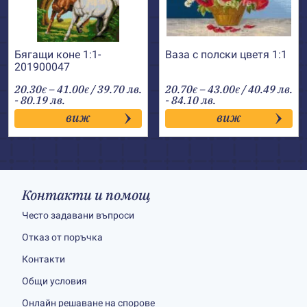
Бягащи коне 1:1-
Ваза с полски цветя 1:1
201900047
Price
Price
20.30
–
41.00
/ 39.70 лв.
20.70
–
43.00
/ 40.49 лв.
€
€
€
€
range:
range:
- 80.19 лв.
- 84.10 лв.
20.30€
20.70€
виж
виж
through
through
41.00€
43.00€
Контакти и помощ
Често задавани въпроси
Отказ от поръчка
Контакти
Общи условия
Онлайн решаване на спорове