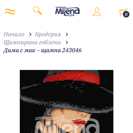
0
Начало
Бродерия
Щампирани гоблени
Дама с мак – щампа 243046