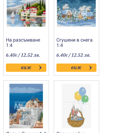
На разсъмване
Сгушени в снега
1:4
1:4
6.40
/ 12.52 лв.
6.40
/ 12.52 лв.
€
€
виж
виж