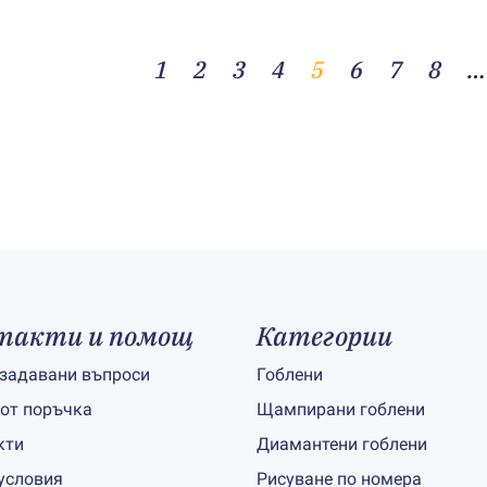
1
2
3
4
5
6
7
8
…
такти и помощ
Категории
 задавани въпроси
Гоблени
 от поръчка
Щампирани гоблени
кти
Диамантени гоблени
условия
Рисуване по номера