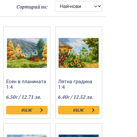
Сортирай по:
Есен в планината
Лятна градина
1:4
1:4
6.50
/ 12.71 лв.
6.40
/ 12.52 лв.
€
€
виж
виж