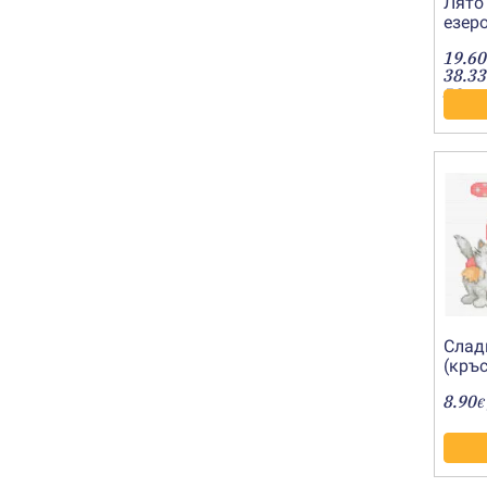
Лято
езеро
19.60
38.33
лв.
Слад
(кръс
8.90
€