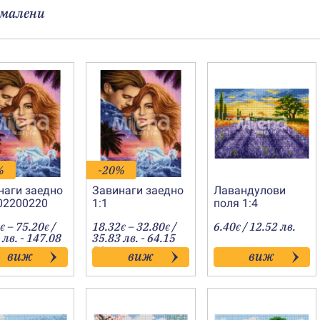
малени
%
-20%
наги заедно
Завинаги заедно
Лавандулови
202200220
1:1
поля 1:4
Price
Price
–
75.20
/
18.32
–
32.80
/
6.40
/ 12.52 лв.
€
€
€
€
€
range:
range:
 лв. - 147.08
35.83 лв. - 64.15
29.60€
18.32€
лв.
виж
виж
виж
through
through
75.20€
32.80€