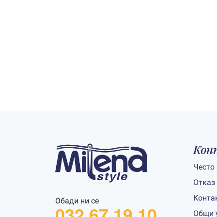
Кон
Често
Отказ
Конта
Обади ни се
032 67 19 10
Общи 