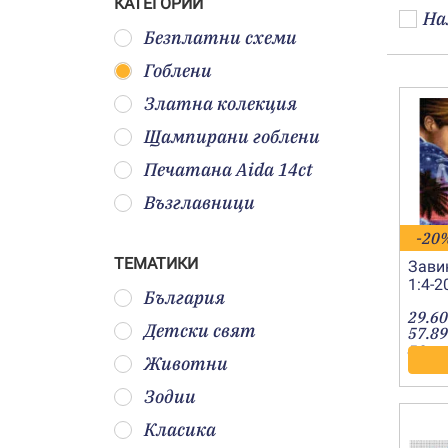
КАТЕГОРИИ
На
Безплатни схеми
Гоблени
Златна колекция
Щампирани гоблени
Печатана Aida 14ct
Възглавници
-20
ТЕМАТИКИ
Зави
1:4-
България
29.60
Детски свят
57.89
лв.
Животни
Зодии
Класика