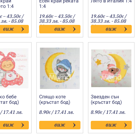
 край
Есен край реката
Лято в Италия 1:4
то 1:4
1:4
Price
Price
Price
–
43.50
/
19.60
–
43.50
/
19.60
–
43.50
/
€
€
€
€
€
€
range:
range:
range
 лв. - 85.08
38.33 лв. - 85.08
38.33 лв. - 85.08
19.60€
19.60€
19.60
лв.
лв.
виж
виж
виж
through
through
throu
43.50€
43.50€
43.50
ко бебе
Спящо коте
Звезден сън
тат бод)
(кръстат бод)
(кръстат бод)
/ 17.41 лв.
8.90
/ 17.41 лв.
8.90
/ 17.41 лв.
€
€
виж
виж
виж