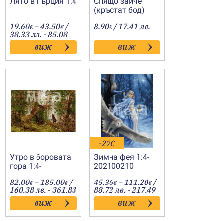
Лято в Гърция 1:4
Спящо зайче
(кръстат бод)
Price
19.60
–
43.50
/
8.90
/ 17.41 лв.
€
€
€
:
range:
38.33 лв. - 85.08
€
19.60€
лв.
виж
виж
gh
through
€
43.50€
-27€
Утро в боровата
Зимна фея 1:4-
гора 1:4-
202100210
202100165
Price
Price
82.00
–
185.00
/
45.36
–
111.20
/
€
€
€
€
range:
range:
160.38 лв. - 361.83
88.72 лв. - 217.49
82.00€
45.36€
лв.
лв.
виж
виж
through
through
185.00€
111.20€