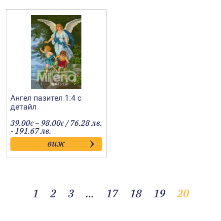
Ангел пазител 1:4 с
детайл
Price
39.00
–
98.00
/ 76.28 лв.
€
€
range:
- 191.67 лв.
39.00€
виж
through
98.00€
1
2
3
…
17
18
19
20