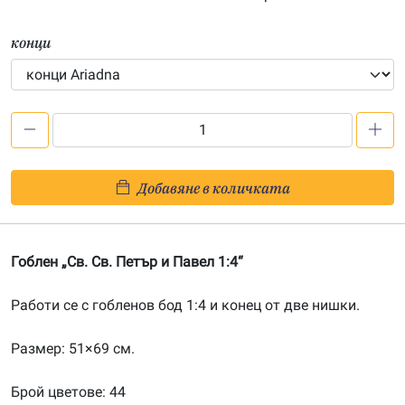
конци
количество
за
Св.
Добавяне в количката
Св.
Петър
и
Гоблен „Св. Св. Петър и Павел 1:4“
Павел
(2)
Работи се с гобленов бод 1:4 и конец от две нишки.
1:4-
202200217
Размер: 51×69 см.
Брой цветове: 44