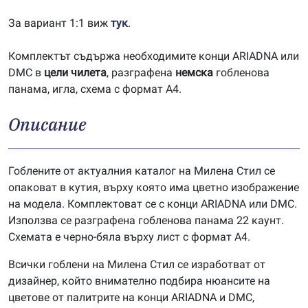
За вариант 1:1 виж
тук
.
Комплектът съдържа необходимите конци ARIADNA или
DMC в
цели чилета
, разграфена
немска
гобленова
панама, игла, схема с формат А4.
Описание
Гоблените от актуалния каталог на Милена Стил се
опаковат в кутия, върху която има цветно изображение
на модела. Комплектоват се с конци ARIADNA или DMC.
Използва се разграфена гобленова панама 22 каунт.
Схемата е черно-бяла върху лист с формат А4.
Всички гоблени на Милена Стил се изработват от
дизайнер, който внимателно подбира нюансите на
цветове от палитрите на конци ARIADNA и DMC,