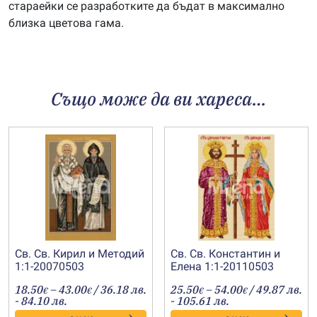
стараейки се разработките да бъдат в максимално
близка цветова гама.
Също може да ви хареса…
Св. Св. Кирил и Методий
Св. Св. Константин и
1:1-20070503
Елена 1:1-20110503
Price
Price
18.50
–
43.00
/ 36.18 лв.
25.50
–
54.00
/ 49.87 лв.
€
€
€
€
range:
range:
- 84.10 лв.
- 105.61 лв.
18.50€
25.50€