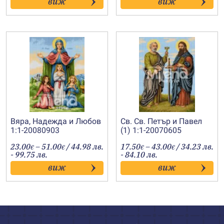
виж
виж
through
through
43.00€
54.00€
Вяра, Надежда и Любов
Св. Св. Петър и Павел
1:1-20080903
(1) 1:1-20070605
Price
Price
23.00
–
51.00
/ 44.98 лв.
17.50
–
43.00
/ 34.23 лв.
€
€
€
€
range:
range:
- 99.75 лв.
- 84.10 лв.
23.00€
17.50€
виж
виж
through
through
51.00€
43.00€