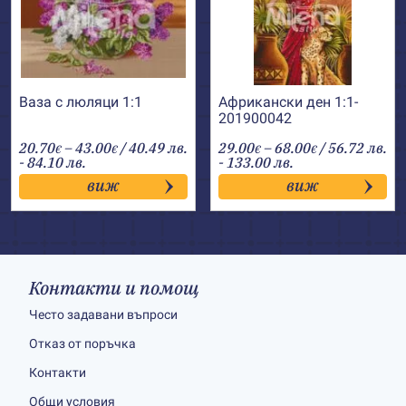
Ваза с люляци 1:1
Африкански ден 1:1-
201900042
Price
Price
20.70
–
43.00
/ 40.49 лв.
29.00
–
68.00
/ 56.72 лв.
€
€
€
€
range:
range:
- 84.10 лв.
- 133.00 лв.
20.70€
29.00€
виж
виж
through
through
43.00€
68.00€
Контакти и помощ
Често задавани въпроси
Отказ от поръчка
Контакти
Общи условия