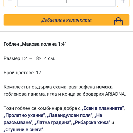
количество
за
Макова
Добавяне в количката
поляна
1:4
Гоблен „Макова поляна 1:4“
Размер 1:4 – 18×14 см.
Брой цветове: 17
Комплектът съдържа схема, разграфена
немска
гобленова панама, игла и конци за бродерия ARIADNA.
Този гоблен се комбинира добре с
„Есен в планината“
,
„Пролетно ухание“
,
„Лавандулови поля“
,
„На
разсъмване“
,
„Лятна градина“
,
„Рибарска хижа“
и
„Сгушени в снега“
.