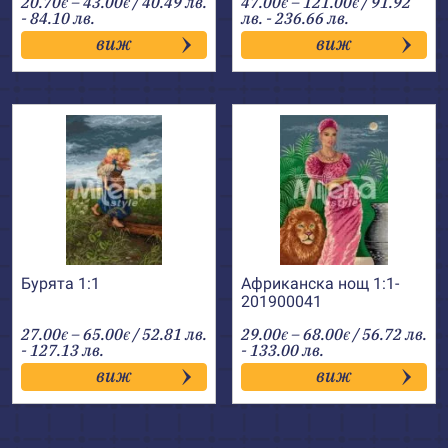
Price
Price
20.70
–
43.00
/ 40.49 лв.
47.00
–
121.00
/ 91.92
€
€
€
€
range:
range:
- 84.10 лв.
лв. - 236.66 лв.
20.70€
47.00€
виж
виж
through
through
43.00€
121.00€
Бурята 1:1
Африканска нощ 1:1-
201900041
Price
Price
27.00
–
65.00
/ 52.81 лв.
29.00
–
68.00
/ 56.72 лв.
€
€
€
€
range:
range:
- 127.13 лв.
- 133.00 лв.
27.00€
29.00€
виж
виж
through
through
65.00€
68.00€