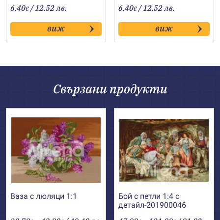
6.40
/ 12.52 лв.
6.40
/ 12.52 лв.
€
€
виж
виж
Свързани продукти
Ваза с люляци 1:1
Бой с петли 1:4 с
детайл-201900046