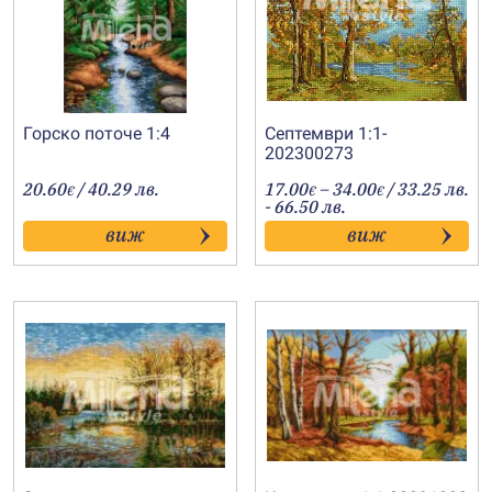
Горско поточе 1:4
Септември 1:1-
202300273
Price
20.60
/ 40.29 лв.
17.00
–
34.00
/ 33.25 лв.
€
€
€
range:
- 66.50 лв.
17.00€
виж
виж
through
34.00€