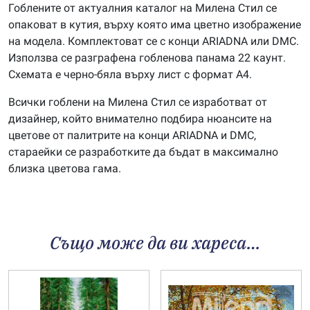
Гоблените от актуалния каталог на Милена Стил се
опаковат в кутия, върху която има цветно изображение
на модела. Комплектоват се с конци ARIADNA или DMC.
Използва се разграфена гобленова панама 22 каунт.
Схемата е черно-бяла върху лист с формат А4.
Всички гоблени на Милена Стил се изработват от
дизайнер, който внимателно подбира нюансите на
цветове от палитрите на конци ARIADNA и DMC,
стараейки се разработките да бъдат в максимално
близка цветова гама.
Също може да ви хареса…