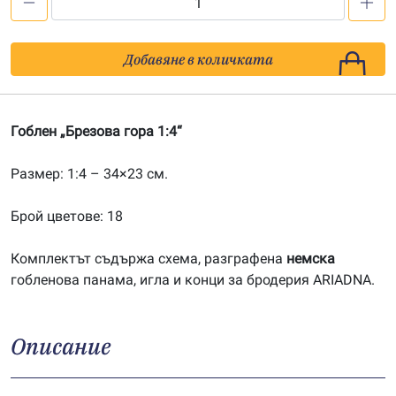
количество
за
Брезова
Добавяне в количката
гора
1:4
Гоблен „Брезова гора 1:4“
Размер: 1:4 – 34×23 см.
Брой цветове: 18
Комплектът съдържа схема, разграфена
немска
гобленова панама, игла и конци за бродерия ARIADNA.
Описание