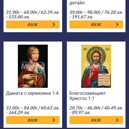
детайл
Price
Price
31.90
–
68.00
/ 62.39 лв.
39.00
–
98.00
/ 76.28 лв.
€
€
€
€
range:
range:
- 133.00 лв.
- 191.67 лв.
31.90€
39.00€
виж
виж
through
through
68.00€
98.00€
Дамата с хермелина 1:4
Благославящият
Христос 1:1
Price
Price
31.00
–
84.00
/ 60.63 лв.
20.70
–
46.00
/ 40.49 лв.
€
€
€
€
range:
range:
- 164.29 лв.
- 89.97 лв.
31.00€
20.70€
виж
виж
through
through
84.00€
46.00€