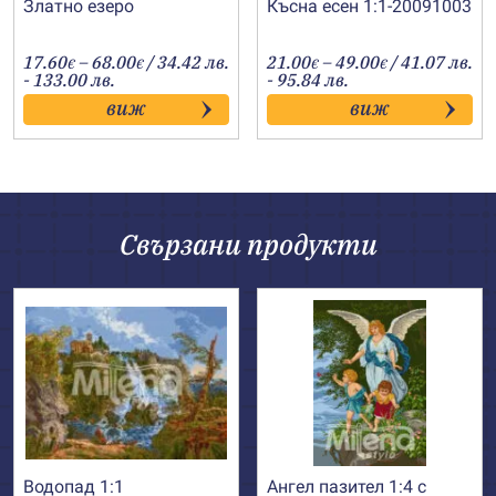
Златно езеро
Късна есен 1:1-20091003
Price
Price
17.60
–
68.00
/ 34.42 лв.
21.00
–
49.00
/ 41.07 лв.
€
€
€
€
range:
range:
- 133.00 лв.
- 95.84 лв.
17.60€
21.00€
виж
виж
through
through
68.00€
49.00€
Свързани продукти
Водопад 1:1
Ангел пазител 1:4 с