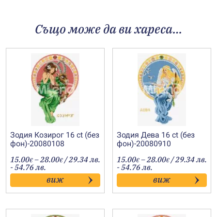
Също може да ви хареса…
Зодия Козирог 16 ct (без
Зодия Дева 16 ct (без
фон)-20080108
фон)-20080910
Price
Price
15.00
–
28.00
/ 29.34 лв.
15.00
–
28.00
/ 29.34 лв.
€
€
€
€
range:
range:
- 54.76 лв.
- 54.76 лв.
15.00€
15.00€
виж
виж
through
through
28.00€
28.00€