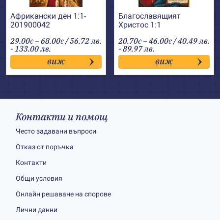
Африкански ден 1:1-
Благославящият
201900042
Христос 1:1
Price
Price
29.00
–
68.00
/ 56.72 лв.
20.70
–
46.00
/ 40.49 лв.
€
€
€
€
range:
range:
- 133.00 лв.
- 89.97 лв.
29.00€
20.70€
виж
виж
through
through
68.00€
46.00€
Контакти и помощ
Често задавани въпроси
Отказ от поръчка
Контакти
Общи условия
Онлайн решаване на спорове
Лични данни