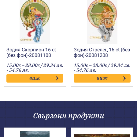
Зодия Скорпион 16 ct
Зодия Стрелец 16 ct (без
(без фон)-20081108
фон)-20081208
Price
Price
15.00
–
28.00
/ 29.34 лв.
15.00
–
28.00
/ 29.34 лв.
€
€
€
€
range:
range:
- 54.76 лв.
- 54.76 лв.
15.00€
15.00€
виж
виж
through
through
28.00€
28.00€
Свързани продукти