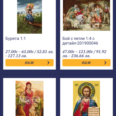
Бурята 1:1
Бой с петли 1:4 с
детайл-201900046
Price
Price
27.00
–
65.00
/ 52.81 лв.
47.00
–
121.00
/ 91.92
€
€
€
€
range:
range:
- 127.13 лв.
лв. - 236.66 лв.
27.00€
47.00€
виж
виж
through
through
65.00€
121.00€