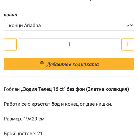
конци
количество
за
Зодия
Добавяне в количката
Телец
16
ct
Гоблен
„Зодия Телец 16 ct“ без фон (Златна колекция)
(без
фон)-20080508
Работи се с
кръстат бод
и конец от две нишки.
Размер: 19×29 см
Брой цветове: 21