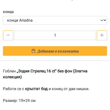
конци
количество
за
Зодия
Добавяне в количката
Стрелец
16
ct
Гоблен
„Зодия Стрелец 16 ct“ без фон (Златна
(без
колекция)
фон)-20081208
Работи се с
кръстат бод
и конец от две нишки.
Размер: 19×29 см