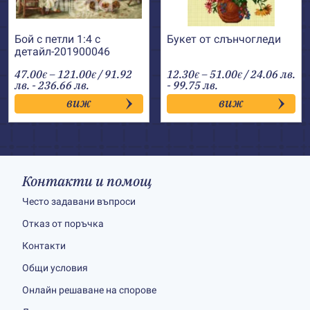
Бой с петли 1:4 с
Букет от слънчогледи
детайл-201900046
Price
Price
47.00
–
121.00
/ 91.92
12.30
–
51.00
/ 24.06 лв.
€
€
€
€
range:
range:
лв. - 236.66 лв.
- 99.75 лв.
47.00€
12.30€
виж
виж
through
through
121.00€
51.00€
Контакти и помощ
Често задавани въпроси
Отказ от поръчка
Контакти
Общи условия
Онлайн решаване на спорове