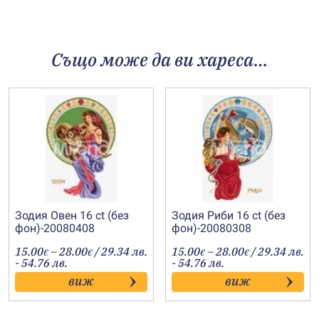
Също може да ви хареса…
Зодия Овен 16 ct (без
Зодия Риби 16 ct (без
фон)-20080408
фон)-20080308
Price
Price
15.00
–
28.00
/ 29.34 лв.
15.00
–
28.00
/ 29.34 лв.
€
€
€
€
range:
range:
- 54.76 лв.
- 54.76 лв.
15.00€
15.00€
виж
виж
through
through
28.00€
28.00€