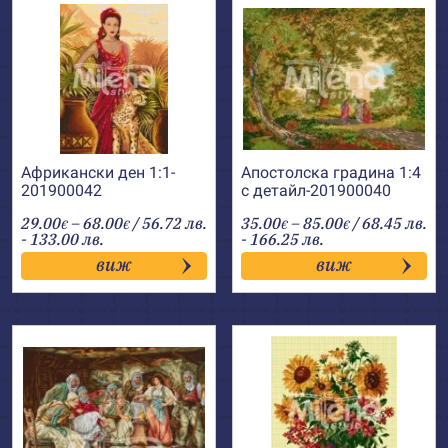
Африкански ден 1:1-
Апостолска градина 1:4
201900042
с детайл-201900040
Price
Price
29.00
–
68.00
/ 56.72 лв.
35.00
–
85.00
/ 68.45 лв.
€
€
€
€
range:
range:
- 133.00 лв.
- 166.25 лв.
29.00€
35.00€
виж
виж
through
through
68.00€
85.00€