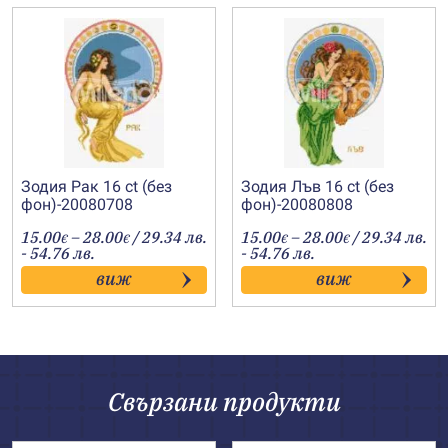
Зодия Рак 16 ct (без
Зодия Лъв 16 ct (без
фон)-20080708
фон)-20080808
Price
Price
15.00
–
28.00
/ 29.34 лв.
15.00
–
28.00
/ 29.34 лв.
€
€
€
€
range:
range:
- 54.76 лв.
- 54.76 лв.
15.00€
15.00€
виж
виж
through
through
28.00€
28.00€
Свързани продукти