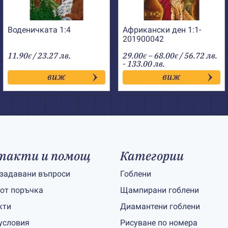
Воденичката 1:4
Африкански ден 1:1-
201900042
Price
11.90
/ 23.27 лв.
29.00
–
68.00
/ 56.72 лв.
€
€
€
range:
- 133.00 лв.
29.00€
виж
виж
through
68.00€
такти и помощ
Категории
 задавани въпроси
Гоблени
 от поръчка
Щампирани гоблени
кти
Диамантени гоблени
условия
Рисуване по номера