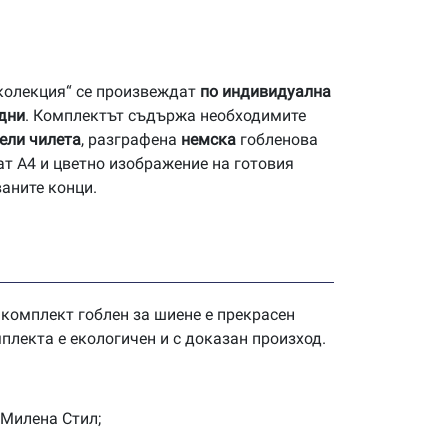
 колекция“ се произвеждат
по индивидуална
 дни
. Комплектът съдържа необходимите
ели чилета
, разграфена
немска
гобленова
ат А4 и цветно изображение на готовия
ваните конци.
 комплект гоблен за шиене е прекрасен
плекта е екологичен и с доказан произход.
 Милена Стил;