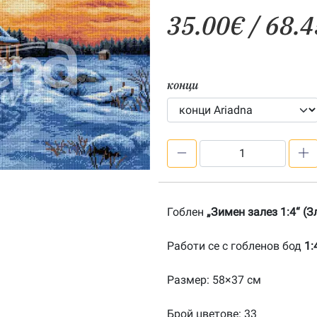
35.00
€
/ 68.4
конци
количество
за
Зимен
залез
Гоблен
„Зимен залез 1:4“ (
1:4-
20141241
Работи се с гобленов бод
1:
Размер: 58×37 см
Брой цветове: 33