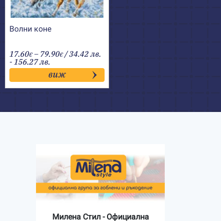
Волни коне
Price
17.60
–
79.90
/ 34.42 лв.
€
€
range:
- 156.27 лв.
17.60€
виж
through
79.90€
Милена Стил - Официална