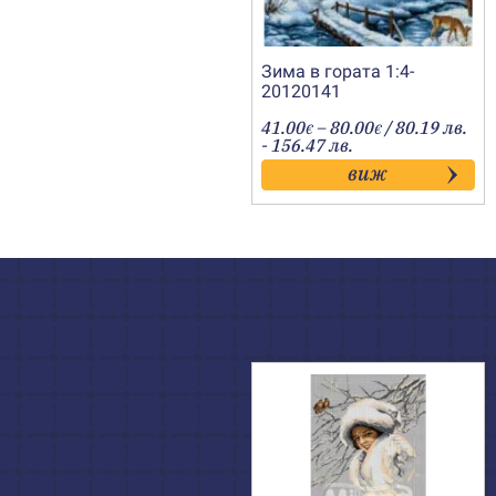
Зима в гората 1:4-
20120141
Price
41.00
–
80.00
/ 80.19 лв.
€
€
range:
- 156.47 лв.
41.00€
виж
through
80.00€