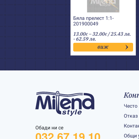
Бяла прелест 1:1-
201900049
Price
13.00
–
32.00
/ 25.43 лв.
€
€
range:
- 62.59 лв.
13.00€
виж
through
32.00€
Кон
Често
Отказ
Конта
Обади ни се
032 67 19 10
Общи 