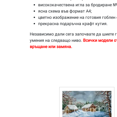
висококачествена игла за бродиране №
ясна схема във формат А4;
цветно изображение на готовия гоблен 
прекрасна подаръчна крафт кутия.
Независимо дали сега започвате да шиете г
умения на следващо ниво.
Всички модели о
връщане или замяна.