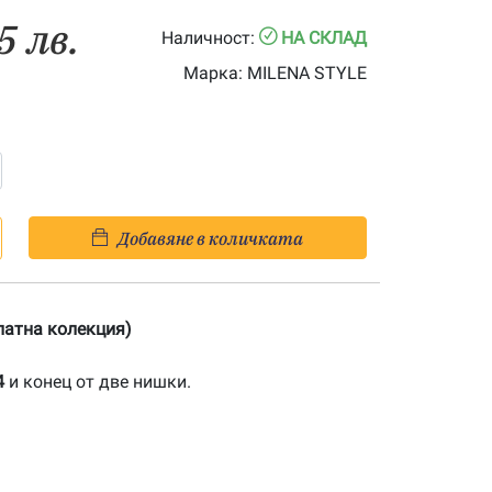
5 лв.
Наличност:
НА СКЛАД
Марка:
MILENA STYLE
Добавяне в количката
Златна колекция)
4
и конец от две нишки.