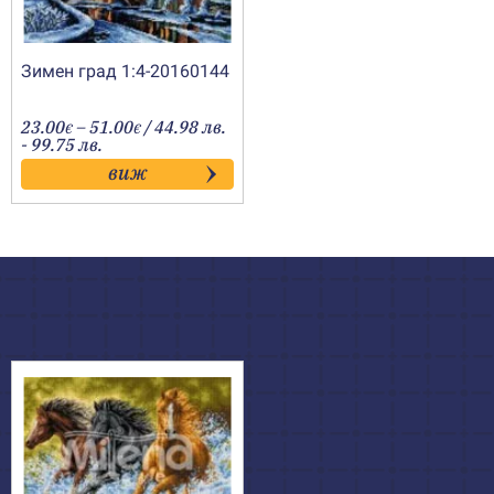
Зимен град 1:4-20160144
Price
23.00
–
51.00
/ 44.98 лв.
€
€
range:
- 99.75 лв.
23.00€
виж
through
51.00€