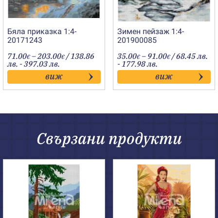
Бяла приказка 1:4-
Зимен пейзаж 1:4-
20171243
201900085
Price
Price
71.00
–
203.00
/ 138.86
35.00
–
91.00
/ 68.45 лв.
€
€
€
€
range:
range:
лв. - 397.03 лв.
- 177.98 лв.
71.00€
35.00€
виж
виж
through
through
203.00€
91.00€
Свързани продукти