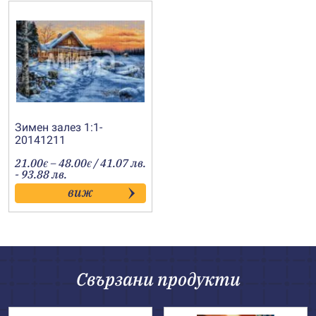
Зимен залез 1:1-
20141211
Price
21.00
–
48.00
/ 41.07 лв.
€
€
range:
- 93.88 лв.
21.00€
виж
through
48.00€
Свързани продукти