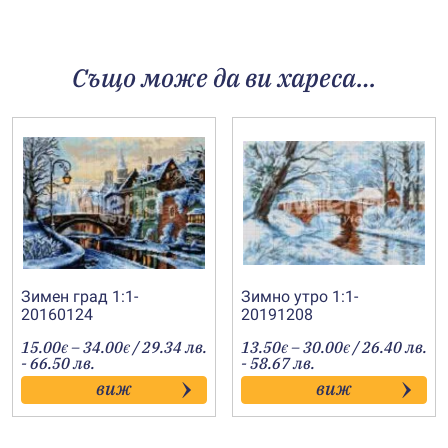
Също може да ви хареса…
Зимен град 1:1-
Зимно утро 1:1-
20160124
20191208
Price
Price
15.00
–
34.00
/ 29.34 лв.
13.50
–
30.00
/ 26.40 лв.
€
€
€
€
range:
range:
- 66.50 лв.
- 58.67 лв.
15.00€
13.50€
виж
виж
through
through
34.00€
30.00€