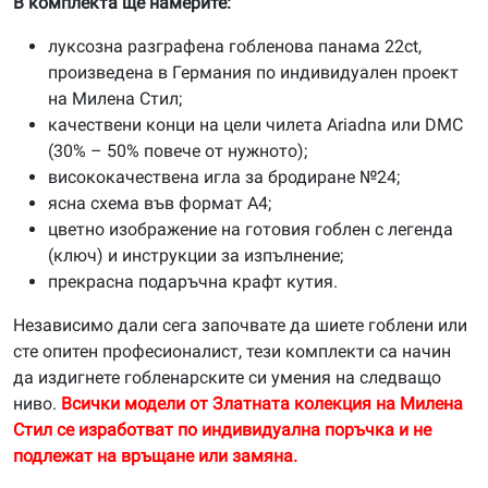
В комплекта ще намерите:
луксозна разграфена гобленова панама 22ct,
произведена в Германия по индивидуален проект
на Милена Стил;
качествени конци на цели чилета Ariadna или DMC
(30% – 50% повече от нужното);
висококачествена игла за бродиране №24;
ясна схема във формат А4;
цветно изображение на готовия гоблен с легенда
(ключ) и инструкции за изпълнение;
прекрасна подаръчна крафт кутия.
Независимо дали сега започвате да шиете гоблени или
сте опитен професионалист, тези комплекти са начин
да издигнете гобленарските си умения на следващо
ниво.
Всички модели от Златната колекция на Милена
Стил се изработват по индивидуална поръчка и не
подлежат на връщане или замяна.