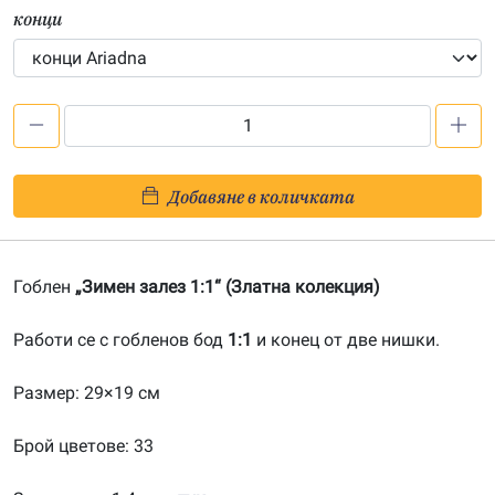
конци
количество
за
Зимен
Добавяне в количката
залез
1:1-
20141211
Гоблен
„Зимен залез 1:1“ (Златна колекция)
Работи се с гобленов бод
1:1
и конец от две нишки.
Размер: 29×19 см
Брой цветове: 33