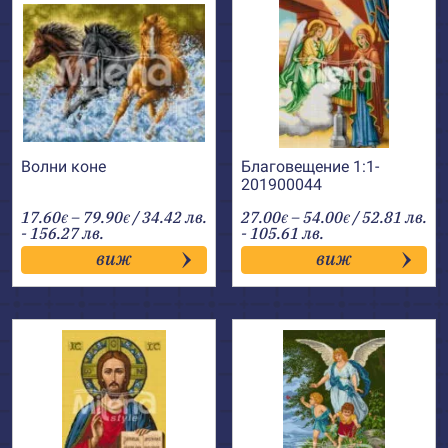
Волни коне
Благовещение 1:1-
201900044
Price
Price
17.60
–
79.90
/ 34.42 лв.
27.00
–
54.00
/ 52.81 лв.
€
€
€
€
range:
range:
- 156.27 лв.
- 105.61 лв.
17.60€
27.00€
виж
виж
through
through
79.90€
54.00€