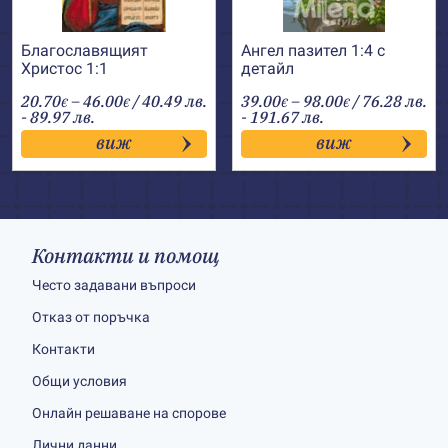
Благославящият
Ангел пазител 1:4 с
Христос 1:1
детайл
Price
Price
20.70
–
46.00
/ 40.49 лв.
39.00
–
98.00
/ 76.28 лв.
€
€
€
€
range:
range:
- 89.97 лв.
- 191.67 лв.
20.70€
39.00€
виж
виж
through
through
46.00€
98.00€
Контакти и помощ
Често задавани въпроси
Отказ от поръчка
Контакти
Общи условия
Онлайн решаване на спорове
Лични данни