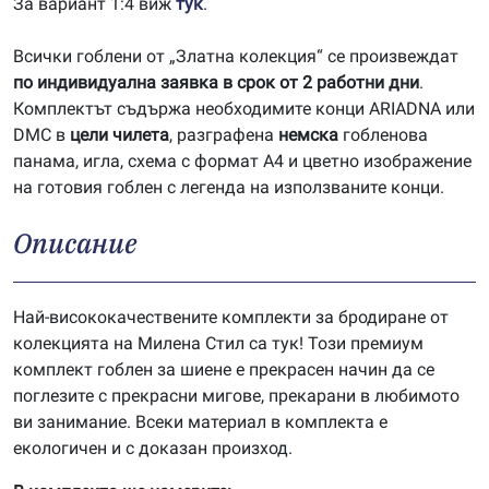
За вариант 1:4 виж
тук
.
Всички гоблени от „Златна колекция“ се произвеждат
по индивидуална заявка в срок от 2 работни дни
.
Комплектът съдържа необходимите конци ARIADNA или
DMC в
цели чилета
, разграфена
немска
гобленова
панама, игла, схема с формат А4 и цветно изображение
на готовия гоблен с легенда на използваните конци.
Описание
Най-висококачествените комплекти за бродиране от
колекцията на Милена Стил са тук! Този премиум
комплект гоблен за шиене е прекрасен начин да се
поглезите с прекрасни мигове, прекарани в любимото
ви занимание. Всеки материал в комплекта е
екологичен и с доказан произход.