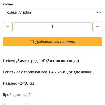
конци
количество
за
Зимен
Добавяне в количката
град
1:4-
20160144
Гоблен
„Зимен град 1:4“ (Златна колекция)
Работи се с гобленов бод
1:4
и конец от две нишки.
Размер: 42×30 см
Брой цветове: 24