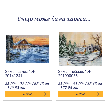
Също може да ви хареса…
Зимен залез 1:4-
Зимен пейзаж 1:4-
20141241
201900085
Price
Price
35.00
–
72.00
/ 68.45 лв.
35.00
–
91.00
/ 68.45 лв.
€
€
€
€
range:
range:
- 140.82 лв.
- 177.98 лв.
35.00€
35.00€
виж
виж
through
through
72.00€
91.00€