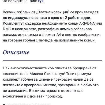
За вариант 1:1 виж
тук
.
Всички гоблени от „Златна колекция“ се произвеждат
по индивидуална заявка в срок от 2 работни дни
.
Комплектът съдържа необходимите конци ARIADNA или
DMC в
цели чилета
, разграфена
немска
гобленова
панама, игла, схема с формат А4 и цветно изображение
на готовия гоблен с легенда на използваните конци.
Описание
Най-висококачествените комплекти за бродиране от
колекцията на Милена Стил са тук! Този премиум
комплект гоблен за шиене е прекрасен начин да се
поглезите с прекрасни мигове, прекарани в любимото
ви занимание. Всеки материал в комплекта е
екологичен и с доказан произход.