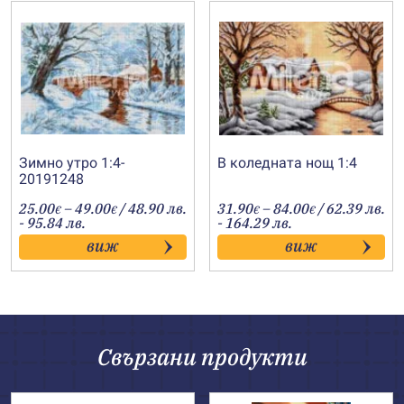
Зимно утро 1:4-
В коледната нощ 1:4
20191248
Price
Price
25.00
–
49.00
/ 48.90 лв.
31.90
–
84.00
/ 62.39 лв.
€
€
€
€
range:
range:
- 95.84 лв.
- 164.29 лв.
25.00€
31.90€
виж
виж
through
through
49.00€
84.00€
Свързани продукти