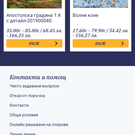
Апостолска градина 1:4
Волни коне
с детайл-201900040
Price
Price
35.00
–
85.00
/ 68.45 лв.
17.60
–
79.90
/ 34.42 лв.
€
€
€
€
range:
range:
- 166.25 лв.
- 156.27 лв.
35.00€
17.60€
виж
виж
through
through
85.00€
79.90€
Контакти и помощ
Често задавани въпроси
Отказ от поръчка
Контакти
Общи условия
Онлайн решаване на спорове
Лични данни