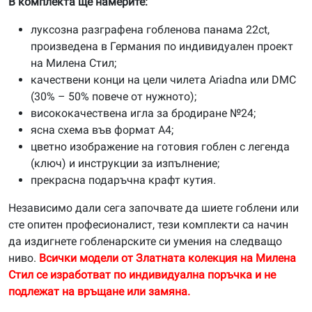
В комплекта ще намерите:
луксозна разграфена гобленова панама 22ct,
произведена в Германия по индивидуален проект
на Милена Стил;
качествени конци на цели чилета Ariadna или DMC
(30% – 50% повече от нужното);
висококачествена игла за бродиране №24;
ясна схема във формат А4;
цветно изображение на готовия гоблен с легенда
(ключ) и инструкции за изпълнение;
прекрасна подаръчна крафт кутия.
Независимо дали сега започвате да шиете гоблени или
сте опитен професионалист, тези комплекти са начин
да издигнете гобленарските си умения на следващо
ниво.
Всички модели от Златната колекция на Милена
Стил се изработват по индивидуална поръчка и не
подлежат на връщане или замяна.