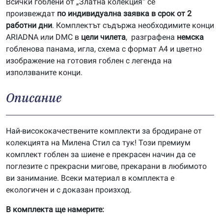
Всички гоблени от „Златна колекция“ се
произвеждат
по индивидуална заявка в срок от 2
работни дни
. Комплектът съдържа необходимите конци
ARIADNA или DMC в
цели чилета
, разграфена
немска
гобленова панама, игла, схема с формат А4 и цветно
изображение на готовия гоблен с легенда на
използваните конци.
Описание
Най-висококачествените комплекти за бродиране от
колекцията на Милена Стил са тук! Този премиум
комплект гоблен за шиене е прекрасен начин да се
поглезите с прекрасни мигове, прекарани в любимото
ви занимание. Всеки материал в комплекта е
екологичен и с доказан произход.
В комплекта ще намерите: