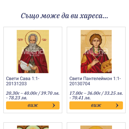
Също може да ви хареса…
Свети Сава 1:1-
Свети Пантелеймон 1:1-
20131203
20130704
Price
Price
20.30
–
40.00
/ 39.70 лв.
17.00
–
36.00
/ 33.25 лв.
€
€
€
€
range:
range:
- 78.23 лв.
- 70.41 лв.
20.30€
17.00€
виж
виж
through
through
40.00€
36.00€