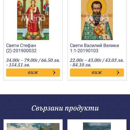
Свети Стефан
Свети Василий Велики
(2)-201900032
1:1-20190103
Price
Price
34.00
–
79.00
/ 66.50 лв.
22.00
–
43.00
/ 43.03 лв.
€
€
€
€
range:
range:
- 154.51 лв.
- 84.10 лв.
34.00€
22.00€
виж
виж
through
through
79.00€
43.00€
Свързани продукти