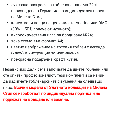
луксозна разграфена гобленова панама 22ct,
произведена в Германия по индивидуален проект
на Милена Стил;
качествени конци на цели чилета Ariadna или DMC
(30% – 50% повече от нужното);
висококачествена игла за бродиране №24;
ясна схема във формат А4;
цветно изображение на готовия гоблен с легенда
(ключ) и инструкции за изпълнение;
прекрасна подаръчна крафт кутия.
Независимо дали сега започвате да шиете гоблени или
сте опитен професионалист, тези комплекти са начин
да издигнете гобленарските си умения на следващо
ниво.
Всички модели от Златната колекция на Милена
Стил се изработват по индивидуална поръчка и не
подлежат на връщане или замяна.