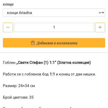
конци
количество
за
Свети
Добавяне в количката
Стефан
(1)-20151205
Гоблен
„Свети Стефан (1) 1:1” (Златна колекция)
Работи се с гобленов бод
1:1
и конец от две нишки.
Размер: 24×34 см
Брой цветове: 35