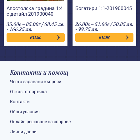
Апостолска градина 1:4
Богатири 1:1-201900045
с детайл-201900040
Price
Price
35.00
–
85.00
/ 68.45 лв.
26.00
–
51.00
/ 50.85 лв.
€
€
€
€
range:
range:
- 166.25 лв.
- 99.75 лв.
35.00€
26.00€
виж
виж
through
through
85.00€
51.00€
Контакти и помощ
Често задавани въпроси
Отказ от поръчка
Контакти
Общи условия
Онлайн решаване на спорове
Лични данни