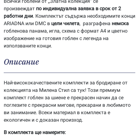
Всички гоблени от „Златна колекция“ се
произвеждат
по индивидуална заявка в срок от 2
работни дни
. Комплектът съдържа необходимите конци
ARIADNA или DMC в
цели чилета
, разграфена
немска
гобленова панама, игла, схема с формат А4 и цветно
изображение на готовия гоблен с легенда на
използваните конци.
Описание
Най-висококачествените комплекти за бродиране от
колекцията на Милена Стил са тук! Този премиум
комплект гоблен за шиене е прекрасен начин да се
поглезите с прекрасни мигове, прекарани в любимото
ви занимание. Всеки материал в комплекта е
екологичен и с доказан произход.
В комплекта ще намерите: