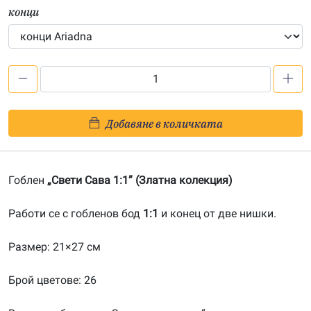
конци
количество
за
Свети
Добавяне в количката
Сава
1:1-
20131203
Гоблен
„Свети Сава 1:1” (Златна колекция)
Работи се с гобленов бод
1:1
и конец от две нишки.
Размер: 21×27 см
Брой цветове: 26