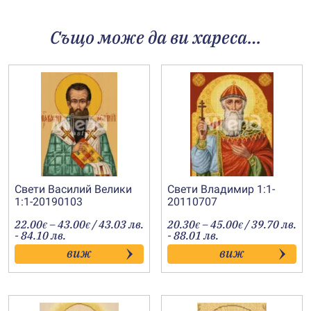
Също може да ви хареса…
Свети Василий Велики
Свети Владимир 1:1-
1:1-20190103
20110707
Price
Price
22.00
–
43.00
/ 43.03 лв.
20.30
–
45.00
/ 39.70 лв.
€
€
€
€
range:
range:
- 84.10 лв.
- 88.01 лв.
22.00€
20.30€
виж
виж
through
through
43.00€
45.00€