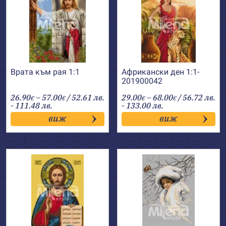
Врата към рая 1:1
Африкански ден 1:1-
201900042
Price
Price
26.90
–
57.00
/ 52.61 лв.
29.00
–
68.00
/ 56.72 лв.
€
€
€
€
range:
range:
- 111.48 лв.
- 133.00 лв.
26.90€
29.00€
виж
виж
through
through
57.00€
68.00€