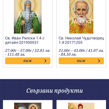
Св. Иван Рилски 1:4 с
Св. Николай Чудотворец
детайл-201900031
1:4-20171205
Price
Price
27.00
–
57.00
/ 52.81 лв.
21.00
–
43.00
/ 41.07 лв.
€
€
€
€
range:
range:
- 111.48 лв.
- 84.10 лв.
27.00€
21.00€
виж
виж
through
through
57.00€
43.00€
Свързани продукти