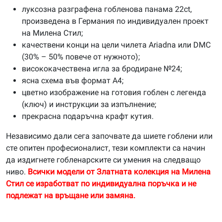
луксозна разграфена гобленова панама 22ct,
произведена в Германия по индивидуален проект
на Милена Стил;
качествени конци на цели чилета Ariadna или DMC
(30% – 50% повече от нужното);
висококачествена игла за бродиране №24;
ясна схема във формат А4;
цветно изображение на готовия гоблен с легенда
(ключ) и инструкции за изпълнение;
прекрасна подаръчна крафт кутия.
Независимо дали сега започвате да шиете гоблени или
сте опитен професионалист, тези комплекти са начин
да издигнете гобленарските си умения на следващо
ниво.
Всички модели от Златната колекция на Милена
Стил се изработват по индивидуална поръчка и не
подлежат на връщане или замяна.