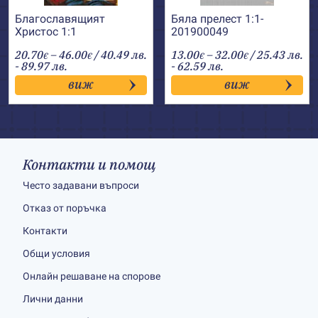
Благославящият
Бяла прелест 1:1-
Христос 1:1
201900049
Price
Price
20.70
–
46.00
/ 40.49 лв.
13.00
–
32.00
/ 25.43 лв.
€
€
€
€
range:
range:
- 89.97 лв.
- 62.59 лв.
20.70€
13.00€
виж
виж
through
through
46.00€
32.00€
Контакти и помощ
Често задавани въпроси
Отказ от поръчка
Контакти
Общи условия
Онлайн решаване на спорове
Лични данни