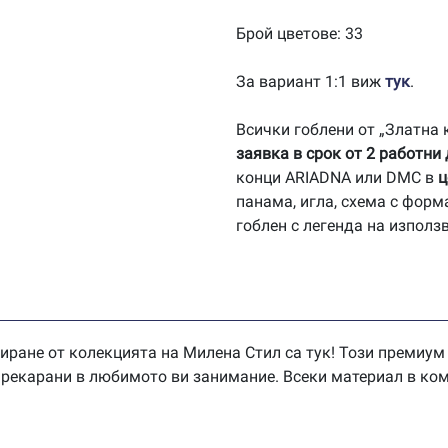
Брой цветове: 33
За вариант 1:1 виж
тук
.
Всички гоблени от „Златна
заявка в срок от 2 работни
конци ARIADNA или DMC в
ц
панама, игла, схема с форм
гоблен с легенда на използ
иране от колекцията на Милена Стил са тук! Този премиум
 прекарани в любимото ви занимание. Всеки материал в ком