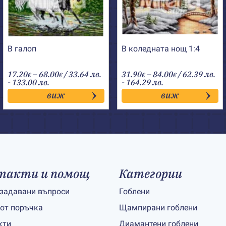
В галоп
В коледната нощ 1:4
Price
Price
17.20
–
68.00
/ 33.64 лв.
31.90
–
84.00
/ 62.39 лв.
€
€
€
€
range:
range:
- 133.00 лв.
- 164.29 лв.
17.20€
31.90€
виж
виж
through
through
68.00€
84.00€
такти и помощ
Категории
 задавани въпроси
Гоблени
 от поръчка
Щампирани гоблени
кти
Диамантени гоблени