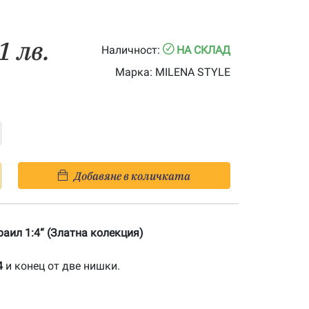
1 лв.
Наличност:
НА СКЛАД
Марка:
MILENA STYLE
Добавяне в количката
раил 1:4“ (Златна колекция)
4
и конец от две нишки.