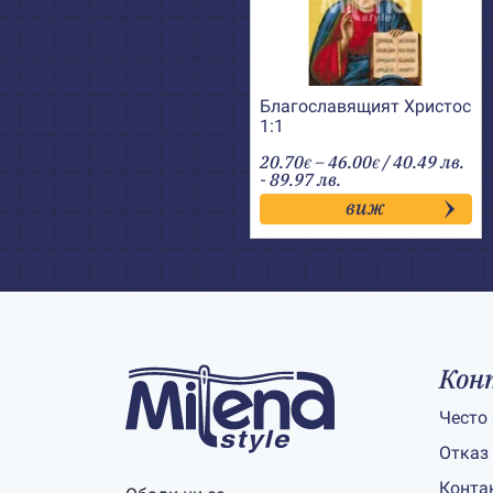
Благославящият Христос
1:1
Price
20.70
–
46.00
/ 40.49 лв.
€
€
range:
- 89.97 лв.
20.70€
виж
through
46.00€
Кон
Често
Отказ
Конта