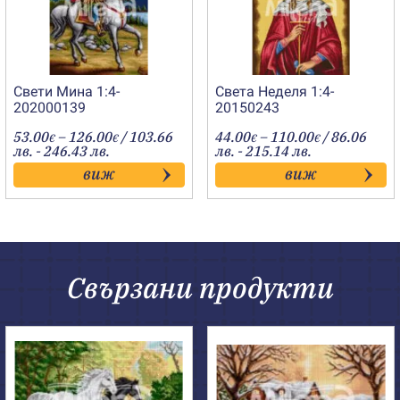
Свети Мина 1:4-
Света Неделя 1:4-
202000139
20150243
Price
Price
53.00
–
126.00
/ 103.66
44.00
–
110.00
/ 86.06
€
€
€
€
range:
range:
лв. - 246.43 лв.
лв. - 215.14 лв.
53.00€
44.00€
виж
виж
through
through
126.00€
110.00€
Свързани продукти