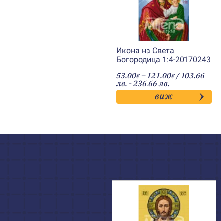
Икона на Света
Богородица 1:4-20170243
Price
53.00
–
121.00
/ 103.66
€
€
range:
лв. - 236.66 лв.
53.00€
виж
through
121.00€