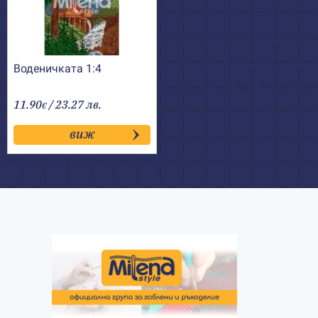
Воденичката 1:4
11.90
/ 23.27 лв.
€
виж