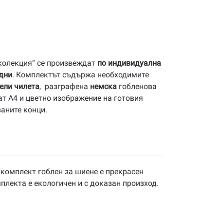
 колекция“ се произвеждат
по индивидуална
 дни
. Комплектът съдържа необходимите
ели чилета
, разграфена
немска
гобленова
ат А4 и цветно изображение на готовия
ваните конци.
 комплект гоблен за шиене е прекрасен
плекта е екологичен и с доказан произход.