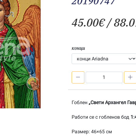
20190747
45.00
€
/ 88.0
конци
количество
за
Свети
Архангел
Гоблен
„Свети Архангел Гав
Гавраил
1:4-
Работи се с гобленов бод
1:
20190747
Размер: 46×65 см