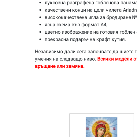
луксозна разграфена гобленова панама
качествени конци на цели чилета Ariad
висококачествена игла за бродиране №
ясна схема във формат А4;
цветно изображение на готовия гоблен 
прекрасна подаръчна крафт кутия.
Независимо дали сега започвате да шиете г
умения на следващо ниво.
Всички модели о
връщане или замяна.