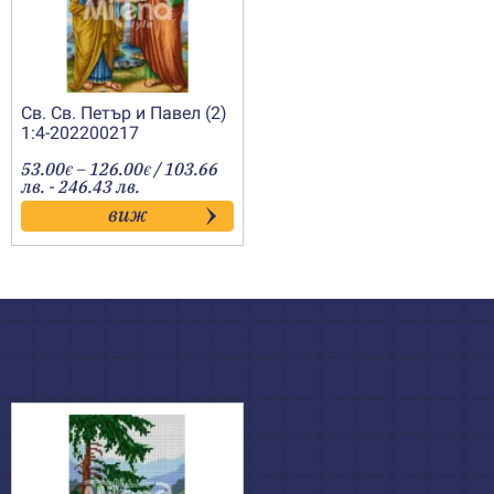
Св. Св. Петър и Павел (2)
1:4-202200217
Price
53.00
–
126.00
/ 103.66
€
€
range:
лв. - 246.43 лв.
53.00€
виж
through
126.00€