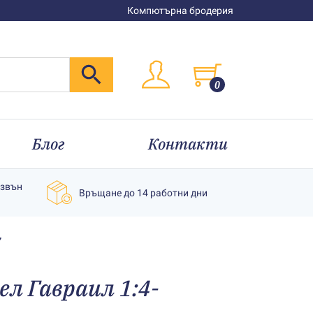
Компютърна бродерия
0
Блог
Контакти
извън
Връщане до 14 работни дни
7
л Гавраил 1:4-