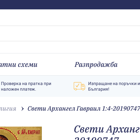
атни схеми
Разпродажба
Проверка на пратка при
Изпращане на поръчки 
наложен платеж.
България!
лигия
Свети Архангел Гавраил 1:4-2019074
Свети Арханге