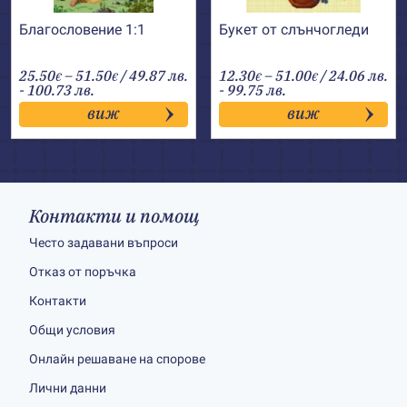
Благословение 1:1
Букет от слънчогледи
Price
Price
25.50
–
51.50
/ 49.87 лв.
12.30
–
51.00
/ 24.06 лв.
€
€
€
€
range:
range:
- 100.73 лв.
- 99.75 лв.
25.50€
12.30€
виж
виж
through
through
51.50€
51.00€
Контакти и помощ
Често задавани въпроси
Отказ от поръчка
Контакти
Общи условия
Онлайн решаване на спорове
Лични данни