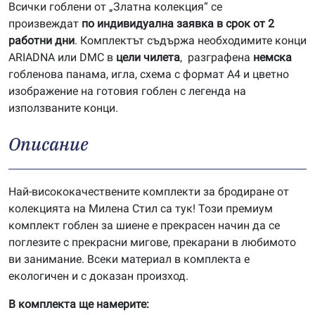
Всички гоблени от „Златна колекция“ се
произвеждат
по индивидуална заявка в срок от 2
работни дни
. Комплектът съдържа необходимите конци
ARIADNA или DMC в
цели чилета
, разграфена
немска
гобленова панама, игла, схема с формат А4 и цветно
изображение на готовия гоблен с легенда на
използваните конци.
Описание
Най-висококачествените комплекти за бродиране от
колекцията на Милена Стил са тук! Този премиум
комплект гоблен за шиене е прекрасен начин да се
поглезите с прекрасни мигове, прекарани в любимото
ви занимание. Всеки материал в комплекта е
екологичен и с доказан произход.
В комплекта ще намерите: