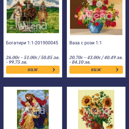
Богатири 1:1-201900045
Ваза с рози 1:1
Price
Price
26.00
–
51.00
/ 50.85 лв.
20.70
–
43.00
/ 40.49 лв.
€
€
€
€
range:
range:
- 99.75 лв.
- 84.10 лв.
26.00€
20.70€
виж
виж
through
through
51.00€
43.00€