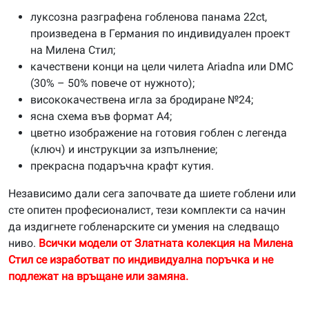
луксозна разграфена гобленова панама 22ct,
произведена в Германия по индивидуален проект
на Милена Стил;
качествени конци на цели чилета Ariadna или DMC
(30% – 50% повече от нужното);
висококачествена игла за бродиране №24;
ясна схема във формат А4;
цветно изображение на готовия гоблен с легенда
(ключ) и инструкции за изпълнение;
прекрасна подаръчна крафт кутия.
Независимо дали сега започвате да шиете гоблени или
сте опитен професионалист, тези комплекти са начин
да издигнете гобленарските си умения на следващо
ниво.
Всички модели от Златната колекция на Милена
Стил се изработват по индивидуална поръчка и не
подлежат на връщане или замяна.