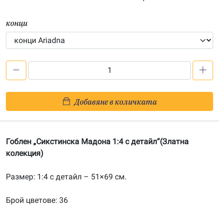
конци
количество
за
Сикстинска
Добавяне в количката
Мадона
1:4
с
Гоблен „Сикстинска Мадона 1:4 с детайл“(Златна
детайл-202300276
колекция)
Размер: 1:4 с детайл – 51×69 см.
Брой цветове: 36