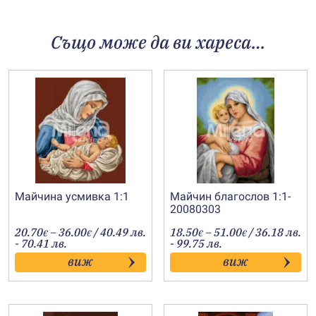
Също може да ви хареса…
Майчина усмивка 1:1
Майчин благослов 1:1-
20080303
Price
Price
20.70
–
36.00
/ 40.49 лв.
18.50
–
51.00
/ 36.18 лв.
€
€
€
€
range:
range:
- 70.41 лв.
- 99.75 лв.
20.70€
18.50€
виж
виж
through
through
36.00€
51.00€