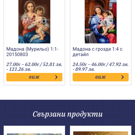
Мадона (Мурильо) 1:1-
Мадона с грозде 1:4 с
20150803
детайл
Price
Price
27.00
–
62.00
/ 52.81 лв.
24.50
–
46.00
/ 47.92 лв.
€
€
€
€
range:
range:
- 121.26 лв.
- 89.97 лв.
27.00€
24.50€
виж
виж
through
through
62.00€
46.00€
Свързани продукти