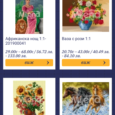
Африканска нощ 1:1-
Ваза с рози 1:1
201900041
Price
Price
29.00
–
68.00
/ 56.72 лв.
20.70
–
43.00
/ 40.49 лв.
€
€
€
€
range:
range:
- 133.00 лв.
- 84.10 лв.
29.00€
20.70€
виж
виж
through
through
68.00€
43.00€