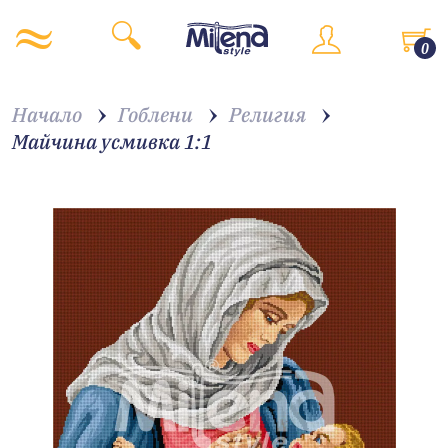
0
Начало
Гоблени
Религия
Майчина усмивка 1:1