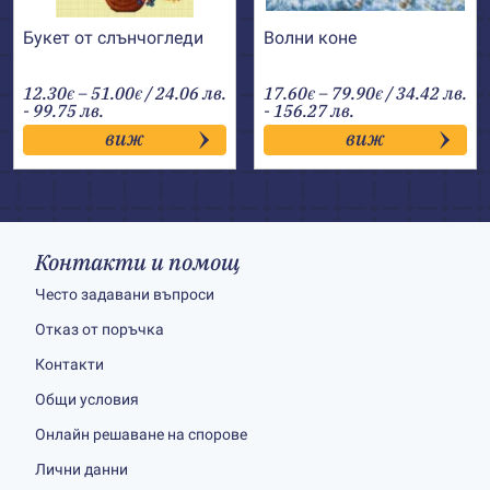
Букет от слънчогледи
Волни коне
Price
Price
12.30
–
51.00
/ 24.06 лв.
17.60
–
79.90
/ 34.42 лв.
€
€
€
€
range:
range:
- 99.75 лв.
- 156.27 лв.
12.30€
17.60€
виж
виж
through
through
51.00€
79.90€
Контакти и помощ
Често задавани въпроси
Отказ от поръчка
Контакти
Общи условия
Онлайн решаване на спорове
Лични данни