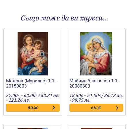
Също може да ви хареса…
Мадона (Мурильо) 1:1-
Майчин благослов 1:1-
20150803
20080303
Price
Price
27.00
–
62.00
/ 52.81 лв.
18.50
–
51.00
/ 36.18 лв.
€
€
€
€
range:
range:
- 121.26 лв.
- 99.75 лв.
27.00€
18.50€
виж
виж
through
through
62.00€
51.00€