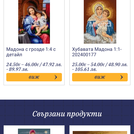
Мадона с грозде 1:4 с
Хубавата Мадона 1:1-
детайл
202400177
Price
Price
24.50
–
46.00
/ 47.92 лв.
25.00
–
54.00
/ 48.90 лв.
€
€
€
€
range:
range:
- 89.97 лв.
- 105.61 лв.
24.50€
25.00€
виж
виж
through
through
46.00€
54.00€
Свързани продукти