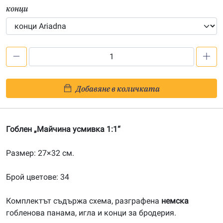
конци
количество
за
Майчина
Добавяне в количката
усмивка
1:1
Гоблен „Майчина усмивка 1:1“
Размер: 27×32 см.
Брой цветове: 34
Комплектът съдържа схема, разграфена
немска
гобленова панама, игла и конци за бродерия.