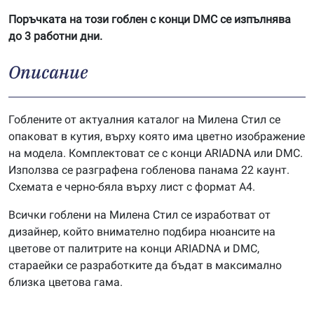
Поръчката на този гоблен с конци DMC се изпълнява
до 3 работни дни.
Описание
Гоблените от актуалния каталог на Милена Стил се
опаковат в кутия, върху която има цветно изображение
на модела. Комплектоват се с конци ARIADNA или DMC.
Използва се разграфена гобленова панама 22 каунт.
Схемата е черно-бяла върху лист с формат А4.
Всички гоблени на Милена Стил се изработват от
дизайнер, който внимателно подбира нюансите на
цветове от палитрите на конци ARIADNA и DMC,
стараейки се разработките да бъдат в максимално
близка цветова гама.