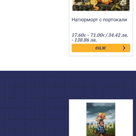
Натюрморт с портокали
Price
17.60
–
71.00
/ 34.42 лв.
€
€
range:
- 138.86 лв.
17.60€
виж
through
71.00€