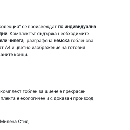
 колекция“ се произвеждат
по индивидуална
 дни
. Комплектът съдържа необходимите
ели чилета
, разграфена
немска
гобленова
ат А4 и цветно изображение на готовия
ваните конци.
 комплект гоблен за шиене е прекрасен
плекта е екологичен и с доказан произход.
 Милена Стил;