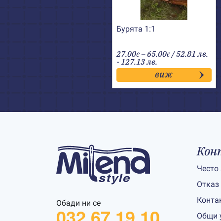
Бурята 1:1
Price
27.00
–
65.00
/ 52.81 лв.
€
€
range:
- 127.13 лв.
27.00€
виж
through
65.00€
Кон
Често
Отказ
Конта
Обади ни се
032 67 19 10
Общи 