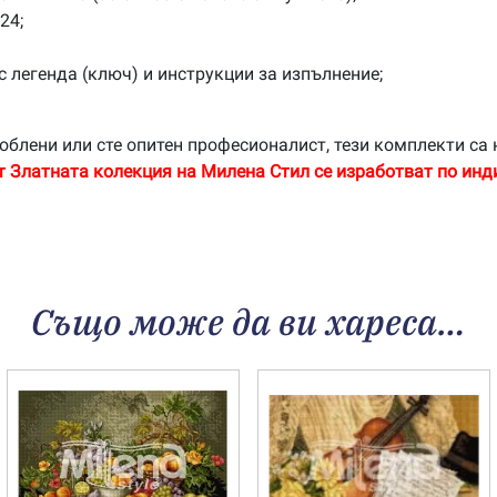
24;
с легенда (ключ) и инструкции за изпълнение;
облени или сте опитен професионалист, тези комплекти са 
т Златната колекция на Милена Стил се изработват по инд
Също може да ви хареса…