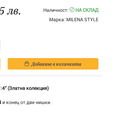
5 лв.
Наличност:
НА СКЛАД
Марка:
MILENA STYLE
Добавяне в количката
:4“ (Златна колекция)
4
и конец от две нишки.