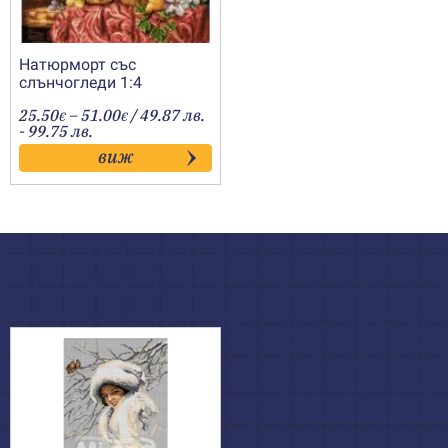
Натюрморт със
слънчогледи 1:4
Price
25.50
–
51.00
/ 49.87 лв.
€
€
range:
- 99.75 лв.
25.50€
виж
through
51.00€