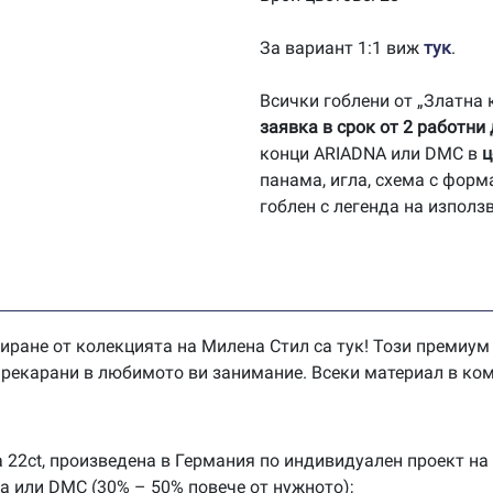
За вариант 1:1 виж
тук
.
Всички гоблени от „Златна
заявка в срок от 2 работни
конци ARIADNA или DMC в
ц
панама, игла, схема с форм
гоблен с легенда на използ
иране от колекцията на Милена Стил са тук! Този премиум
 прекарани в любимото ви занимание. Всеки материал в ком
 22ct, произведена в Германия по индивидуален проект на
na или DMC (30% – 50% повече от нужното);