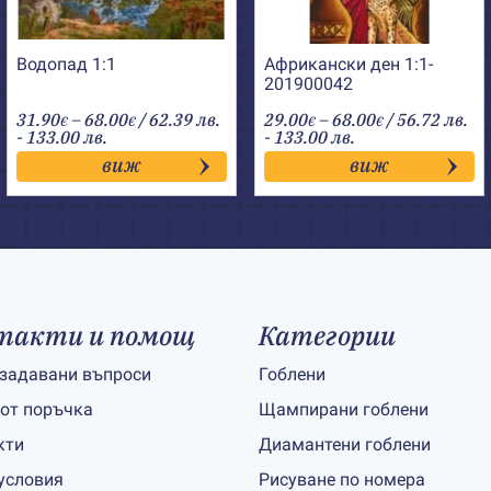
Водопад 1:1
Африкански ден 1:1-
201900042
Price
Price
31.90
–
68.00
/ 62.39 лв.
29.00
–
68.00
/ 56.72 лв.
€
€
€
€
range:
range:
- 133.00 лв.
- 133.00 лв.
31.90€
29.00€
виж
виж
through
through
68.00€
68.00€
такти и помощ
Категории
 задавани въпроси
Гоблени
 от поръчка
Щампирани гоблени
кти
Диамантени гоблени
условия
Рисуване по номера