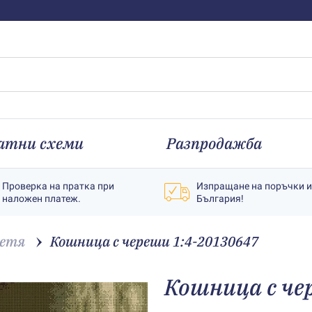
атни схеми
Разпродажба
Проверка на пратка при
Изпращане на поръчки 
наложен платеж.
България!
етя
Кошница с череши 1:4-20130647
Кошница с че