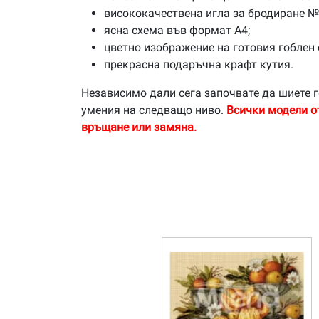
висококачествена игла за бродиране №
ясна схема във формат А4;
цветно изображение на готовия гоблен 
прекрасна подаръчна крафт кутия.
Независимо дали сега започвате да шиете г
умения на следващо ниво.
Всички модели о
връщане или замяна.