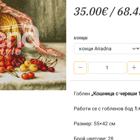
35.00
€
/ 68.4
конци
количество
за
Кошница
с
Гоблен
„Кошница с череши 1
череши
1:4-
Работи се с гобленов бод
1:
20130647
Размер: 55×42 см
Брой цветове: 28