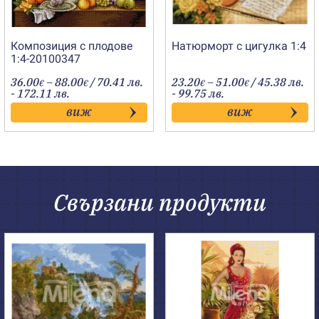
Композиция с плодове
Натюрморт с цигулка 1:4
1:4-20100347
Price
Price
36.00
–
88.00
/ 70.41 лв.
23.20
–
51.00
/ 45.38 лв.
€
€
€
€
range:
range:
- 172.11 лв.
- 99.75 лв.
36.00€
23.20€
виж
виж
through
through
88.00€
51.00€
Свързани продукти