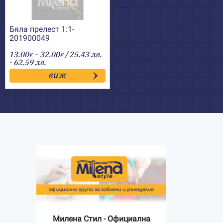
Бяла прелест 1:1-
201900049
Price
13.00
–
32.00
/ 25.43 лв.
€
€
range:
- 62.59 лв.
13.00€
виж
through
32.00€
Милена Стил - Официална