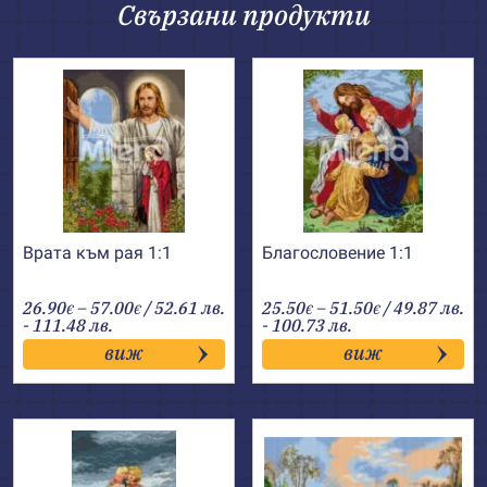
Свързани продукти
Врата към рая 1:1
Благословение 1:1
Price
Price
26.90
–
57.00
/ 52.61 лв.
25.50
–
51.50
/ 49.87 лв.
€
€
€
€
range:
range:
- 111.48 лв.
- 100.73 лв.
26.90€
25.50€
виж
виж
through
through
57.00€
51.50€