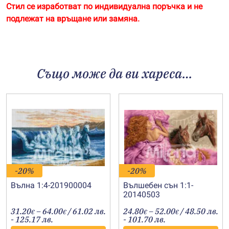
Стил се изработват по индивидуална поръчка и не
подлежат на връщане или замяна.
Също може да ви хареса…
-20%
-20%
Вълна 1:4-201900004
Вълшебен сън 1:1-
20140503
Price
Price
31.20
–
64.00
/ 61.02 лв.
24.80
–
52.00
/ 48.50 лв.
€
€
€
€
range:
range:
- 125.17 лв.
- 101.70 лв.
31.20€
24.80€