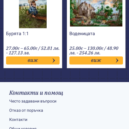
Бурята 1:1
Воденицата
Price
Price
27.00
–
65.00
/ 52.81 лв.
25.00
–
130.00
/ 48.90
€
€
€
€
range:
range:
- 127.13 лв.
лв. - 254.26 лв.
27.00€
25.00€
виж
виж
through
through
65.00€
130.00€
Контакти и помощ
Често задавани въпроси
Отказ от поръчка
Контакти
Общи условия