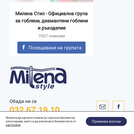
Милена Стил - Официална група
за гоблени, диамантени гоблени
и ръкоделие
7007 членове
Посещаване на групата
Обади ни се
032 67 19 10
Можете да научите повече за това кои бисквитки
Приемам всички
използваме, както и да изключите бисквитките от
настройки
.
Уебсайт от
WebToSpec