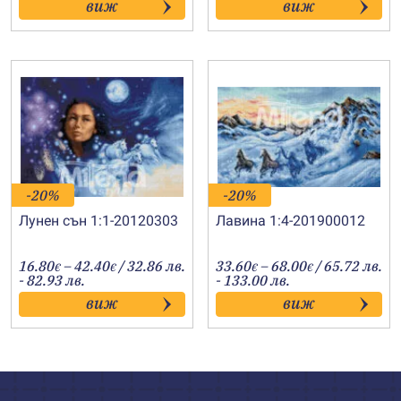
виж
виж
through
through
64.00€
52.00€
-20%
-20%
Лунен сън 1:1-20120303
Лавина 1:4-201900012
Price
Price
16.80
–
42.40
/ 32.86 лв.
33.60
–
68.00
/ 65.72 лв.
€
€
€
€
range:
range:
- 82.93 лв.
- 133.00 лв.
16.80€
33.60€
виж
виж
through
through
42.40€
68.00€