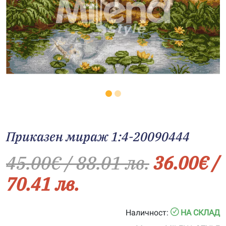
Приказен мираж 1:4-20090444
45.00
€
/ 88.01 лв.
36.00
€
/
70.41 лв.
Наличност:
НА СКЛАД