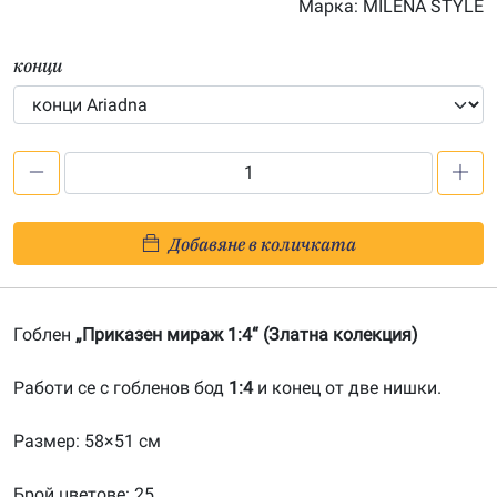
Марка:
MILENA STYLE
конци
количество
за
Приказен
Добавяне в количката
мираж
1:4-
20090444
Гоблен
„Приказен мираж 1:4“ (Златна колекция)
Работи се с гобленов бод
1:4
и конец от две нишки.
Размер: 58×51 см
Брой цветове: 25