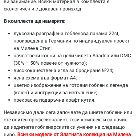
ви занимание. Всеки материал в комплекта е
екологичен и с доказан произход.
В комплекта ще намерите:
луксозна разграфена гобленова панама 22ct,
произведена в Германия по индивидуален проект
на Милена Стил;
качествени конци на цели чилета Ariadna или DMC
(30% – 50% повече от нужното);
висококачествена игла за бродиране №24;
ясна схема във формат А4;
цветно изображение на готовия гоблен с легенда
(ключ) и инструкции за изпълнение;
прекрасна подаръчна крафт кутия.
Независимо дали сега започвате да шиете гоблени или
сте опитен професионалист, тези комплекти са начин
да издигнете гобленарските си умения на следващо
ниво.
Всички модели от Златната колекция на Милена