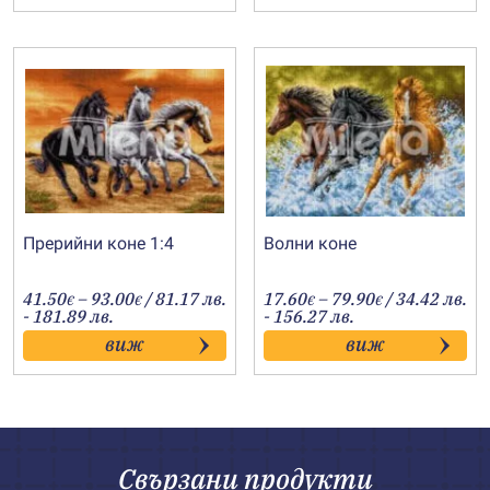
85.00€
64.00€
Прерийни коне 1:4
Волни коне
Price
Price
41.50
–
93.00
/ 81.17 лв.
17.60
–
79.90
/ 34.42 лв.
€
€
€
€
range:
range:
- 181.89 лв.
- 156.27 лв.
41.50€
17.60€
виж
виж
through
through
93.00€
79.90€
Свързани продукти