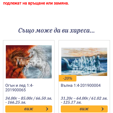
подлежат на връщане или замяна.
Също може да ви хареса…
-20%
Огън и лед 1:4-
Вълна 1:4-201900004
201900065
Price
Price
34.00
–
85.00
/ 66.50 лв.
31.20
–
64.00
/ 61.02 лв.
€
€
€
€
range:
range:
- 166.25 лв.
- 125.17 лв.
34.00€
31.20€
виж
виж
through
through