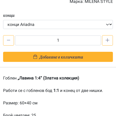
Марка:
MILENA STYLE
конци
количество
за
Лавина
Добавяне в количката
1:4-
201900012
Гоблен
„Лавина 1:4“ (Златна колекция)
Работи се с гобленов бод
1:1
и конец от две нишки.
Размер: 60×40 см
Брой цветове: 25