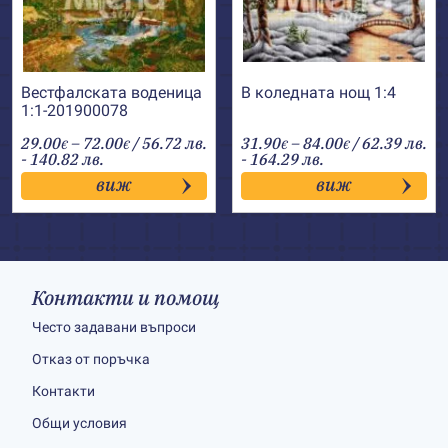
Вестфалската воденица
В коледната нощ 1:4
1:1-201900078
Price
Price
29.00
–
72.00
/ 56.72 лв.
31.90
–
84.00
/ 62.39 лв.
€
€
€
€
range:
range:
- 140.82 лв.
- 164.29 лв.
29.00€
31.90€
виж
виж
through
through
72.00€
84.00€
Контакти и помощ
Често задавани въпроси
Отказ от поръчка
Контакти
Общи условия