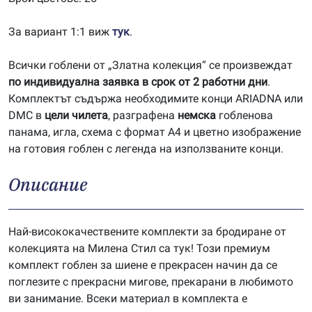
За вариант 1:1 виж
тук
.
Всички гоблени от „Златна колекция“ се произвеждат
по индивидуална заявка в срок от 2 работни дни
.
Комплектът съдържа необходимите конци ARIADNA или
DMC в
цели чилета
, разграфена
немска
гобленова
панама, игла, схема с формат А4 и цветно изображение
на готовия гоблен с легенда на използваните конци.
Описание
Най-висококачествените комплекти за бродиране от
колекцията на Милена Стил са тук! Този премиум
комплект гоблен за шиене е прекрасен начин да се
поглезите с прекрасни мигове, прекарани в любимото
ви занимание. Всеки материал в комплекта е