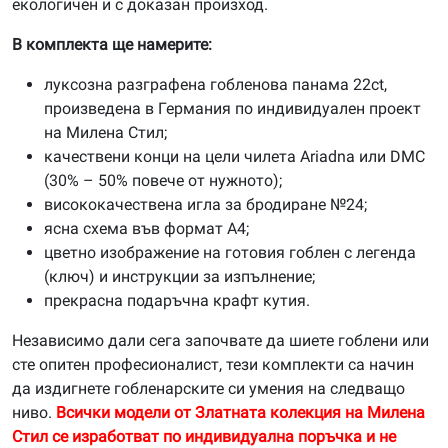
екологичен и с доказан произход.
В комплекта ще намерите:
луксозна разграфена гобленова панама 22ct,
произведена в Германия по индивидуален проект
на Милена Стил;
качествени конци на цели чилета Ariadna или DMC
(30% – 50% повече от нужното);
висококачествена игла за бродиране №24;
ясна схема във формат А4;
цветно изображение на готовия гоблен с легенда
(ключ) и инструкции за изпълнение;
прекрасна подаръчна крафт кутия.
Независимо дали сега започвате да шиете гоблени или
сте опитен професионалист, тези комплекти са начин
да издигнете гобленарските си умения на следващо
ниво.
Всички модели от Златната колекция на Милена
Стил се изработват по индивидуална поръчка и не