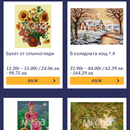
Букет от слънчогледи
В коледната нощ 1:4
Price
Price
12.30
–
51.00
/ 24.06 лв.
31.90
–
84.00
/ 62.39 лв.
€
€
€
€
range:
range:
- 99.75 лв.
- 164.29 лв.
12.30€
31.90€
виж
виж
through
through
51.00€
84.00€