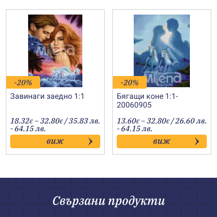
-20%
-20%
Завинаги заедно 1:1
Бягащи коне 1:1-
20060905
Price
Price
18.32
–
32.80
/ 35.83 лв.
13.60
–
32.80
/ 26.60 лв.
€
€
€
€
range:
range:
- 64.15 лв.
- 64.15 лв.
18.32€
13.60€
виж
виж
through
through
32.80€
32.80€
Свързани продукти