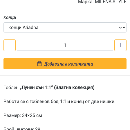
Марка:
MILENA STYLE
конци
количество
за
Лунен
Добавяне в количката
сън
1:1-
20120303
Гоблен
„Лунен сън 1:1“ (Златна колекция)
Работи се с гобленов бод
1:1
и конец от две нишки.
Размер: 34×25 см
Брой цветове: 29