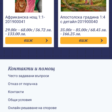
Африканска нощ 1:1-
Апостолска градина 1:4
201900041
с детайл-201900040
Price
Price
29.00
–
68.00
/ 56.72 лв.
35.00
–
85.00
/ 68.45 лв.
€
€
€
€
range:
range:
- 133.00 лв.
- 166.25 лв.
29.00€
35.00€
виж
виж
through
through
68.00€
85.00€
Контакти и помощ
Често задавани въпроси
Отказ от поръчка
Контакти
Общи условия
Онлайн решаване на спорове