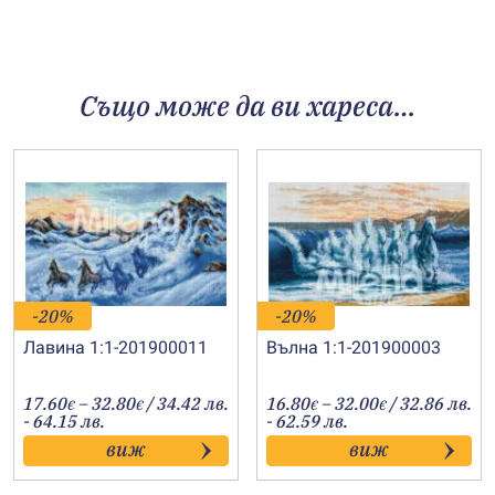
Също може да ви хареса…
-20%
-20%
Лавина 1:1-201900011
Вълна 1:1-201900003
Price
Price
17.60
–
32.80
/ 34.42 лв.
16.80
–
32.00
/ 32.86 лв.
€
€
€
€
range:
range:
- 64.15 лв.
- 62.59 лв.
17.60€
16.80€
виж
виж
through
through
32.80€
32.00€