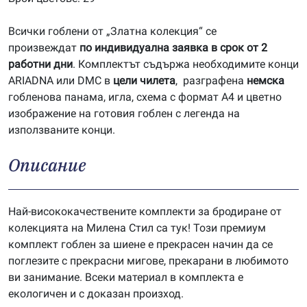
Всички гоблени от „Златна колекция“ се
произвеждат
по индивидуална заявка в срок от 2
работни дни
. Комплектът съдържа необходимите конци
ARIADNA или DMC в
цели чилета
, разграфена
немска
гобленова панама, игла, схема с формат А4 и цветно
изображение на готовия гоблен с легенда на
използваните конци.
Описание
Най-висококачествените комплекти за бродиране от
колекцията на Милена Стил са тук! Този премиум
комплект гоблен за шиене е прекрасен начин да се
поглезите с прекрасни мигове, прекарани в любимото
ви занимание. Всеки материал в комплекта е
екологичен и с доказан произход.