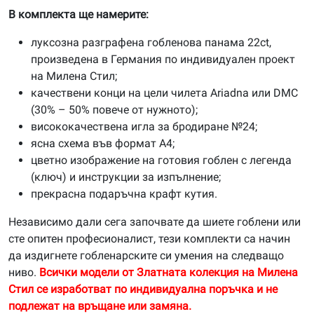
В комплекта ще намерите:
луксозна разграфена гобленова панама 22ct,
произведена в Германия по индивидуален проект
на Милена Стил;
качествени конци на цели чилета Ariadna или DMC
(30% – 50% повече от нужното);
висококачествена игла за бродиране №24;
ясна схема във формат А4;
цветно изображение на готовия гоблен с легенда
(ключ) и инструкции за изпълнение;
прекрасна подаръчна крафт кутия.
Независимо дали сега започвате да шиете гоблени или
сте опитен професионалист, тези комплекти са начин
да издигнете гобленарските си умения на следващо
ниво.
Всички модели от Златната колекция на Милена
Стил се изработват по индивидуална поръчка и не
подлежат на връщане или замяна.