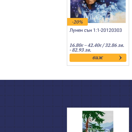
-20%
Лунен сън 1:1-20120303
Price
16.80
–
42.40
/ 32.86 лв.
€
€
range:
- 82.93 лв.
16.80€
виж
through
42.40€