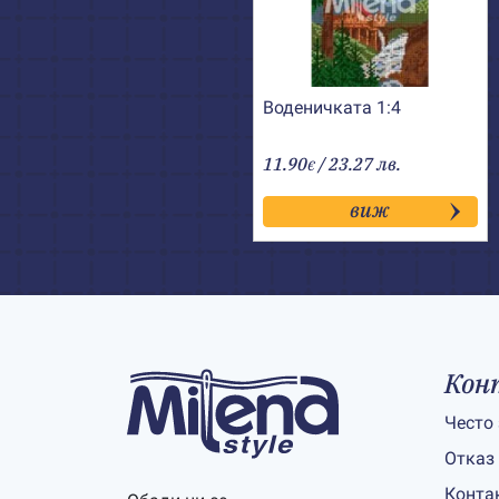
Воденичката 1:4
11.90
/ 23.27 лв.
€
виж
Кон
Често
Отказ
Конта