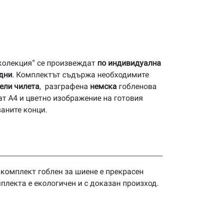
 колекция“ се произвеждат
по индивидуална
 дни
. Комплектът съдържа необходимите
ели чилета
, разграфена
немска
гобленова
ат А4 и цветно изображение на готовия
ваните конци.
 комплект гоблен за шиене е прекрасен
плекта е екологичен и с доказан произход.