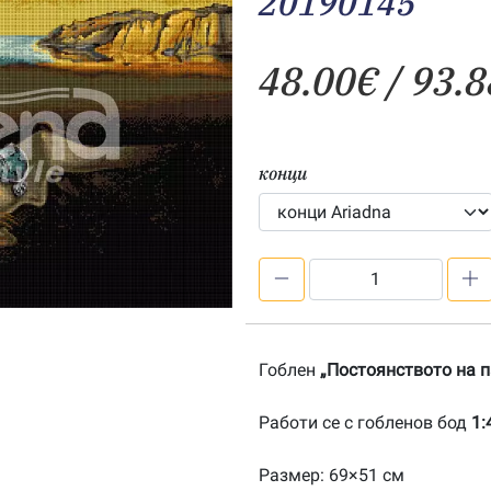
20190145
48.00
€
/ 93.8
конци
количество
за
Постоянството
на
Гоблен
„Постоянството на п
паметта
1:4-
Работи се с гобленов бод
1:
20190145
Размер: 69×51 см