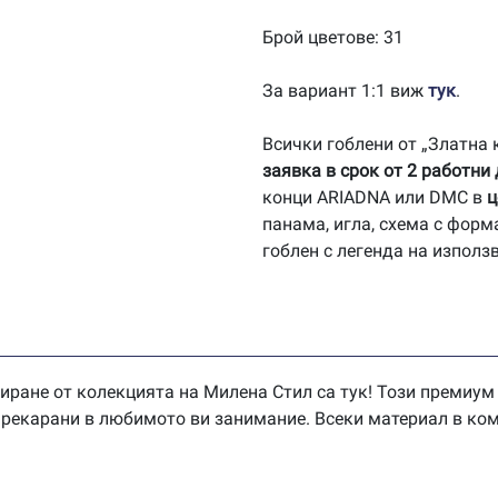
Брой цветове: 31
За вариант 1:1 виж
тук
.
Всички гоблени от „Златна
заявка в срок от 2 работни
конци ARIADNA или DMC в
ц
панама, игла, схема с форм
гоблен с легенда на използ
иране от колекцията на Милена Стил са тук! Този премиум
 прекарани в любимото ви занимание. Всеки материал в ком