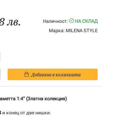
8 лв.
Наличност:
НА СКЛАД
Марка:
MILENA STYLE
Добавяне в количката
аметта 1:4“ (Златна колекция)
4
и конец от две нишки.