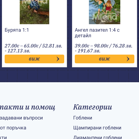
Бурята 1:1
Ангел пазител 1:4 с
детайл
Price
Price
27.00
–
65.00
/ 52.81 лв.
39.00
–
98.00
/ 76.28 лв.
€
€
€
€
range:
range:
- 127.13 лв.
- 191.67 лв.
27.00€
39.00€
виж
виж
through
through
65.00€
98.00€
такти и помощ
Категории
 задавани въпроси
Гоблени
 от поръчка
Щампирани гоблени
кти
Диамантени гоблени