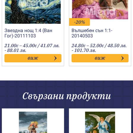
-20%
Звездна нощ 1:4 (Ван
Вълшебен сън 1:1-
Гог)-20111103
20140503
Price
Price
21.00
–
45.00
/ 41.07 лв.
24.80
–
52.00
/ 48.50 лв.
€
€
€
€
range:
range:
- 88.01 лв.
- 101.70 лв.
21.00€
24.80€
виж
виж
through
through
45.00€
52.00€
Свързани продукти