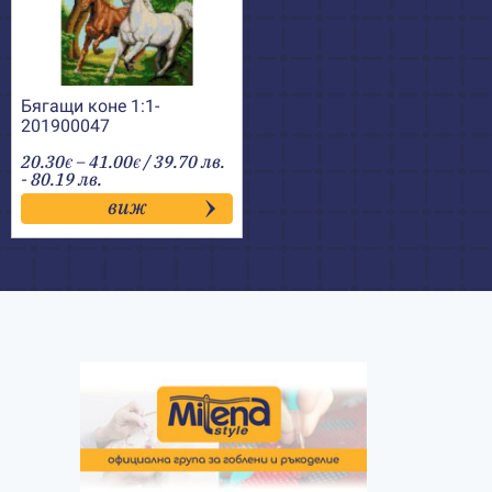
Бягащи коне 1:1-
201900047
Price
20.30
–
41.00
/ 39.70 лв.
€
€
range:
- 80.19 лв.
20.30€
виж
through
41.00€