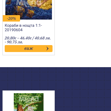
-20%
Кораби в нощта 1:1-
20190604
Price
20.80
–
46.40
/ 40.68 лв.
€
€
range:
- 90.75 лв.
20.80€
виж
through
46.40€