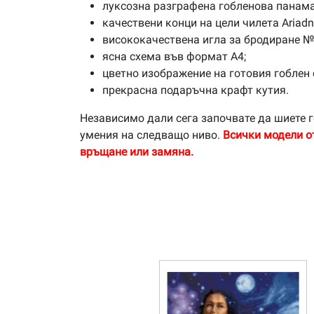
луксозна разграфена гобленова панама
качествени конци на цели чилета Ariad
висококачествена игла за бродиране №
ясна схема във формат А4;
цветно изображение на готовия гоблен 
прекрасна подаръчна крафт кутия.
Независимо дали сега започвате да шиете г
умения на следващо ниво.
Всички модели о
връщане или замяна.