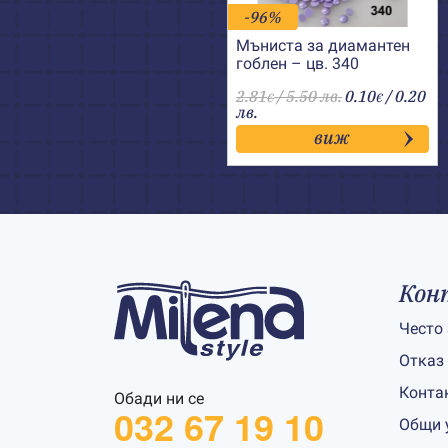
-96%
Мъниста за диамантен
гоблен – цв. 340
2.81
/ 5.50 лв.
0.10
/ 0.20
€
€
лв.
виж
Кон
Често
Отказ
Конта
Обади ни се
032 67 19 10
Общи 