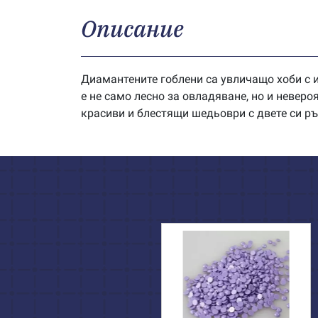
Описание
Диамантените гоблени са увличащо хоби с и
е не само лесно за овладяване, но и невер
красиви и блестящи шедьоври с двете си ръ