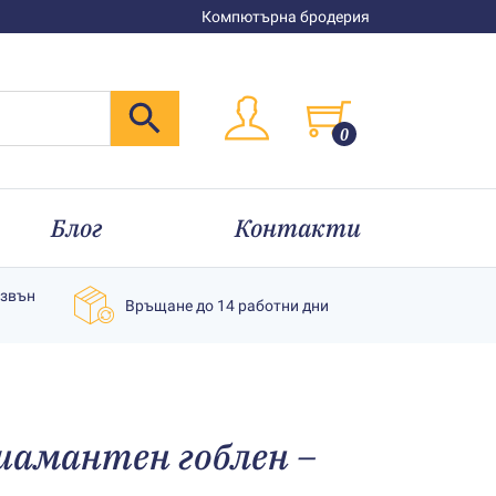
Компютърна бродерия
0
Блог
Контакти
извън
Връщане до 14 работни дни
иамантен гоблен –