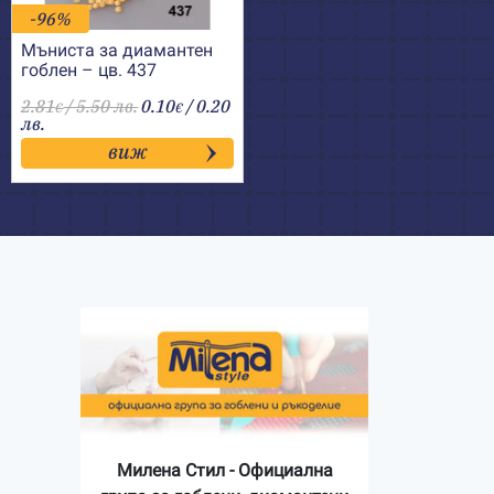
-96%
Мъниста за диамантен
гоблен – цв. 437
2.81
/ 5.50 лв.
0.10
/ 0.20
€
€
лв.
виж
Милена Стил - Официална