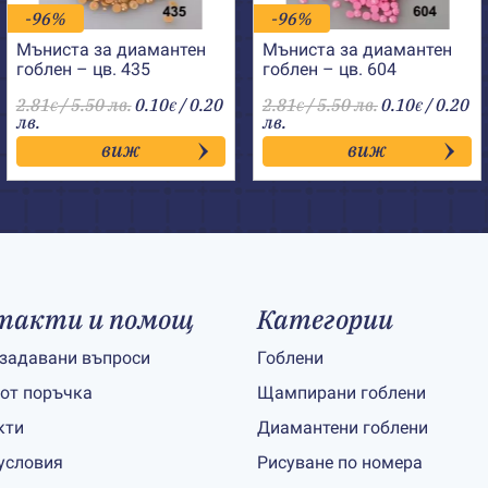
-96%
-96%
Мъниста за диамантен
Мъниста за диамантен
гоблен – цв. 435
гоблен – цв. 604
2.81
/ 5.50 лв.
0.10
/ 0.20
2.81
/ 5.50 лв.
0.10
/ 0.20
€
€
€
€
лв.
лв.
виж
виж
такти и помощ
Категории
 задавани въпроси
Гоблени
 от поръчка
Щампирани гоблени
кти
Диамантени гоблени
условия
Рисуване по номера