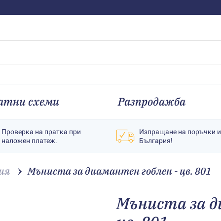
атни схеми
Разпродажба
Проверка на пратка при
Изпращане на поръчки 
наложен платеж.
България!
ия
Мъниста за диамантен гоблен - цв. 801
Мъниста за д