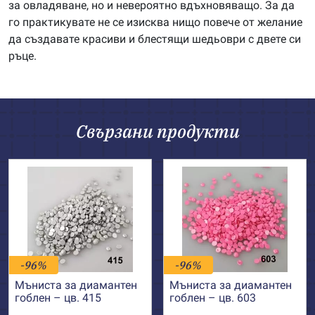
за овладяване, но и невероятно вдъхновяващо. За да
го практикувате не се изисква нищо повече от желание
да създавате красиви и блестящи шедьоври с двете си
ръце.
Свързани продукти
-96%
-96%
Мъниста за диамантен
Мъниста за диамантен
гоблен – цв. 415
гоблен – цв. 603