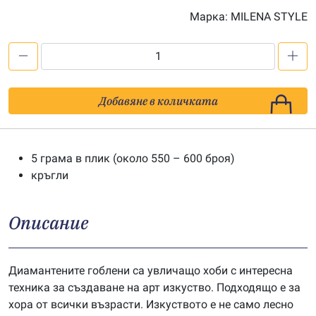
Марка:
MILENA STYLE
количество
за
Мъниста
Добавяне в количката
за
диамантен
гоблен
5 грама в плик (около 550 – 600 броя)
-
кръгли
цв.
407
Описание
Диамантените гоблени са увличащо хоби с интересна
техника за създаване на арт изкуство. Подходящо е за
хора от всички възрасти. Изкуството е не само лесно