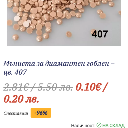
Мъниста за диамантен гоблен –
цв. 407
2.81
€
/ 5.50 лв.
0.10
€
/
0.20 лв.
-96%
Спестяваш
Наличност:
НА СКЛАД